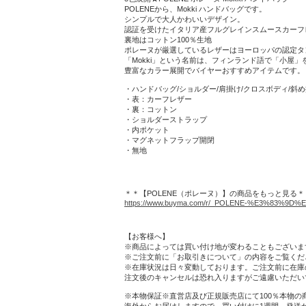
ください！
POLENEから、Mokki ハンドバッグです。
シンプルで大人かわいいデザイン。
認証を受けたイタリア産フルグレインスムースカーフ
裏地はコットン100％生地
ポレーヌが厳選しているレザーはヨーロッパの認定タ
「Mokki」という名前は、フィンランド語で「小屋」
豊富なカラー展開でバイヤーおすすめアイテムです。
・ハンドバッグ/ショルダー/肩掛け/クロスボディ/斜
・表：カーフレザー
・裏：コットン
・ショルダーストラップ
・内ポケット
・マグネットフラップ開閉
・無地
＊＊【POLENE（ポレーヌ）】の商品をもっと見る＊
https://www.buyma.com/r/_POLENE-%E3%83%9D
【お客様へ】
※商品によっては買い付け地が変わることもございま
※ご注文前に「お取引きについて」の内容をご覧くだ
※在庫状況は日々変動しております。ご注文前に在庫
注文後のキャンセルは恐れ入りますがご遠慮いただい
※本物保証※直営店及び正規販売店にて100％本物の