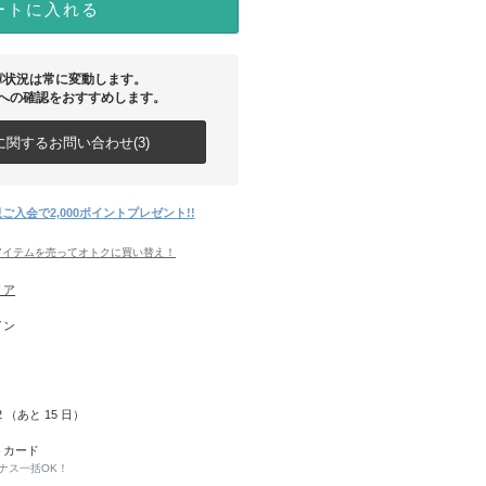
ートに入れる
庫状況は常に変動します。
への確認をおすすめします。
関するお問い合わせ(3)
ご入会で2,000ポイントプレゼント!!
アイテムを売ってオトクに買い替え！
リア
イン
22 （あと
15
日）
トカード
ナス一括OK！