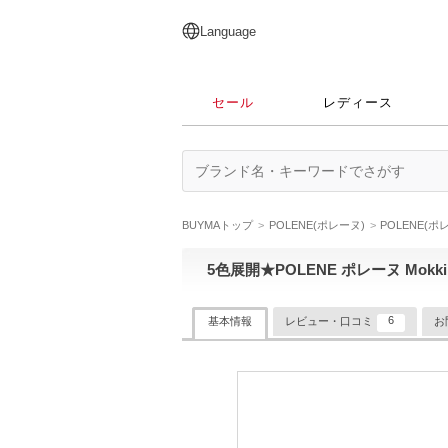
English
日本語
简体中文
繁體中文
Language
セール
レディース
BUYMAトップ
POLENE(ポレーヌ)
POLENE(
5色展開★POLENE ポレーヌ Mok
6
基本情報
レビュー・口コミ
お