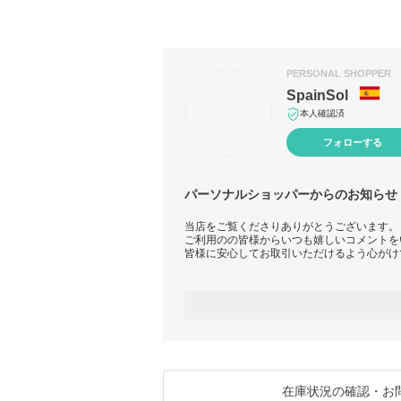
PERSONAL SHOPPER
SpainSol
本人確認済
フォローする
パーソナルショッパーからのお知らせ
当店をご覧くださりありがとうございます。
ご利用のの皆様からいつも嬉しいコメントを
皆様に安心してお取引いただけるよう心がけ
【重要なお知らせ】
新型コロナウイルスの影響により、日本のお
てくださり、ご理解と暖かいお言葉いただき
【現在の状況】
郵便局からの発送は可能ですが、遅れが出て
在庫状況の確認・お