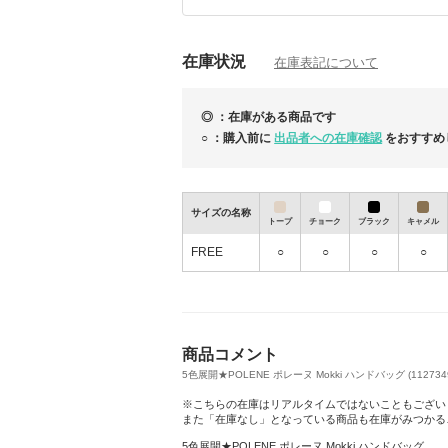
より早く確実なDHL発送もしておりますの
ます。
在庫状況
ご協力宜しくお願い致します 。
在庫表記について
皆様もどうか健康には気をつけてくださいま
SpainSol
◎ ：在庫がある商品です
○ ：購入前に
出品者への在庫確認
をおすすめ
サイズの名称
トープ
チョーク
ブラック
キャメル
FREE
○
○
○
○
商品コメント
5色展開★POLENE ポレーヌ Mokki ハンドバッグ (1127349
※こちらの在庫はリアルタイムではないこともござい
また「在庫なし」となっている商品も在庫がみつかる
タイムセール9/29(月）から10/5(日）迄！是
5色展開★POLENE ポレーヌ Mokki ハンドバッグ