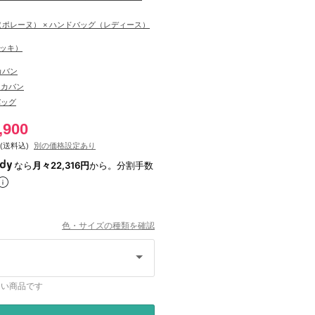
E（ポレーヌ） × ハンドバッグ（レディース）
モッキ）
カバン
・カバン
バッグ
,900
(送料込)
別の価格設定あり
なら
月々22,316円
から。分割手数
色・サイズの種類を確認
ない商品です