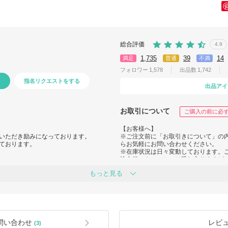
総合評価
4.9
1,735
39
14
満足
普通
不満
フォロワー
1,578
出品数
1,742
指名リクエストをする
出品アイ
お取引について
ご購入の前に必
【お客様へ】
いただき励みになっております。
※ご注文前に「お取引きについて」の
ております。
らお気軽にお問い合わせください。
※在庫状況は日々変動しております。
注文後のキャンセルは恐れ入りますが
ければ幸いです。
もっと見る
客様方からは、こちらの状況を気にし
※本物保証※直営店及び正規販売店にて
本当に感謝しております。
海外からお届けしますので、買い付けに
をいただいております。
※関税について※
いるということでございます。
関税が発生する場合がありますが、Bu
問い合わせ
レビ
(3)
とをご了承下さい。