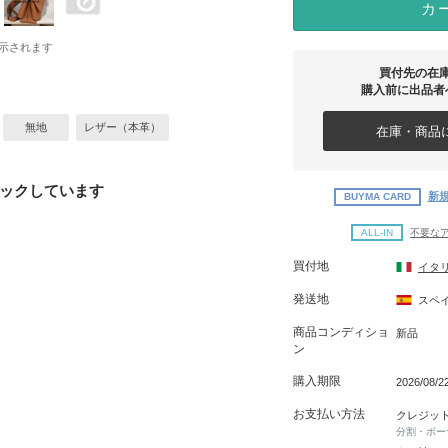
カ
示されます
買付先の在
購入前に出品者
無地
レザー（本革）
在庫・商品に
ックしています
新規
BUYMA CARD
ALL-IN
不要な
買付地
イタ
発送地
スペ
商品コンディショ
新品
ン
購入期限
2026/08/
お支払い方法
クレジッ
分割・ボー