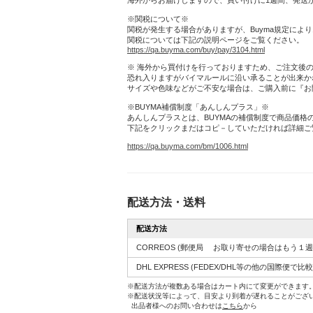
海外からお届けしますので、買い付けに1週間、発送
※関税について※
関税が発生する場合がありますが、Buyma規定によ
関税については下記の説明ページをご覧ください。
https://qa.buyma.com/buy/pay/3104.html
※ 海外から買付けを行っておりますため、ご注文後
恐れ入りますがバイマルールに沿い承ることが出来か
サイズや色味などがご不安な場合は、ご購入前に『お
※BUYMA補償制度「あんしんプラス」※
あんしんプラスとは、BUYMAの補償制度で商品価格
下記をクリックまだはコピ－していただければ詳細ご
https://qa.buyma.com/bm/1006.html
配送方法・送料
配送方法
CORREOS
(郵便局 お取り寄せの場合はもう１週
DHL EXPRESS
(FEDEX/DHL等の他の国際便で比
※配送方法が複数ある場合はカート内にて変更ができます
※配送状況等によって、目安より到着が遅れることがござ
出品者様へのお問い合わせは
こちら
から