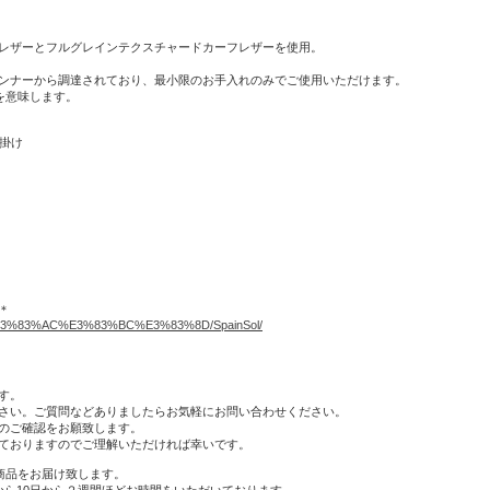
レザーとフルグレインテクスチャードカーフレザーを使用。
ンナーから調達されており、最小限のお手入れのみでご使用いただけます。
を意味します。
め掛け
＊
%E3%83%AC%E3%83%BC%E3%83%8D/SpainSol/
す。
さい。ご質問などありましたらお気軽にお問い合わせください。
のご確認をお願致します。
ておりますのでご理解いただければ幸いです。
商品をお届け致します。