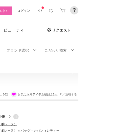
ログイン
集中！
ビューティー
リクエスト
ブランド選択
こだわり検索
ス:
962
お気に入りアイテム登録:
19人
通報する
ENE
i
E（ポレーヌ）
E（ポレーヌ） × バッグ・カバン（レディー