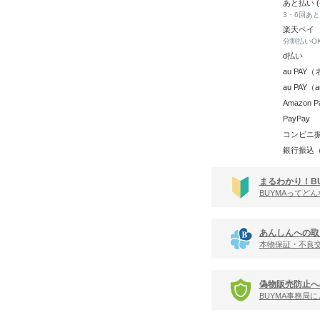
あと払い 
3・6回あ
楽天ペイ
分割払いO
d払い
au PA
au PAY
Amazon P
PayPay
コンビニ
銀行振込
まるわかり！B
BUYMAってど
あんしんへの取
本物保証・不良
偽物販売防止へ
BUYMA事務局