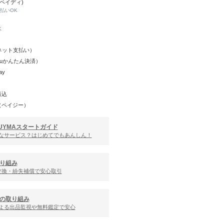
(ペイディ)
と払いOK
K
Y（ネット支払い）
（auかんたん決済）
ay
振込
（ペイジー）
UYMAスタートガイド
んなサービス？はじめてでもあんしん！
り組み
交換・紛失補償で安心取引
の取り組み
による出品監視や無料鑑定で安心