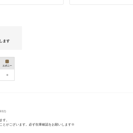
でお急ぎの方も安心してご注文いただけ
関税については下記の説明ページをご
https://qa.buyma.com/buy/pay/3104.ht
※ 海外から買付けを行っておりますた
せ。
用命は
恐れ入りますがバイマルールに沿い承
ませ。
※商品について※
します
全て直営店及び正規品販売店から買い
イメージ画像は撮影状況、閲覧環境に
す。
海外製品ですので日本国内の基準とは
若干の縫製のほつれ、小傷、がある場
エボニー
すもので配送中の事故・紛失・遅延等
いますようお願い
○
ご心配な方は BUYMAの『あんしん
https://www.buyma.com/contents/safety
あんしんプラスとは、BUYMAの補償制
だければ不良、返品、紛失など大きな
https://qa.buyma.com/bm/1006.html
32)
ます。
ことがございます。必ず在庫確認をお願いします※
非ご利用
20周年記念SALEでお得に
Spain S