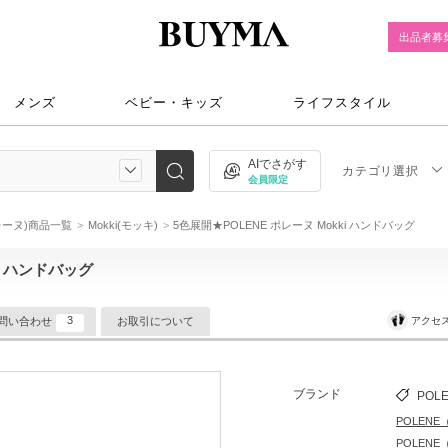
出品者募
メンズ
ベビー・キッズ
ライフスタイル
AIでさがす
カテゴリ選択
会員限定
ポレーヌ)商品一覧
Mokki(モッキ)
5色展開★POLENE ポレーヌ Mokki ハンドバッグ
ki ハンドバッグ
3
アクセ
問い合わせ
お取引について
ブランド
POL
POLEN
POLEN