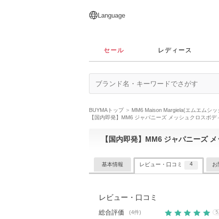
English
日本語
简体中文
繁體中文
Language
セール
レディース
BUYMAトップ
MM6 Maison Margiela(エムエムシ
【国内即発】MM6 ジャパニーズ メッシュクロスボデ
【国内即発】MM6 ジャパニーズ 
4
基本情報
レビュー・口コミ
お
レビュー・口コミ
総合評価
(
4
件)
5