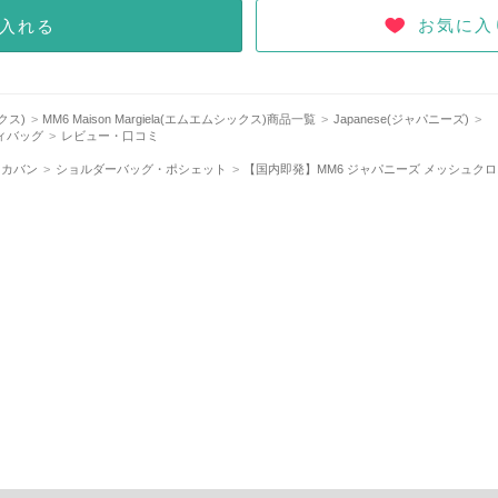
お気に入
入れる
ックス)
MM6 Maison Margiela(エムエムシックス)商品一覧
Japanese(ジャパニーズ)
ィバッグ
レビュー・口コミ
・カバン
ショルダーバッグ・ポシェット
【国内即発】MM6 ジャパニーズ メッシュク