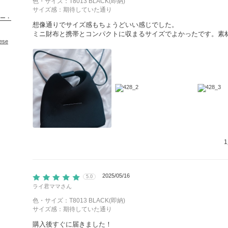
色・サイズ：T8013 BLACK(即納)
サイズ感：期待していた通り
ュー・
想像通りでサイズ感もちょうどいい感じでした。
ミニ財布と携帯とコンパクトに収まるサイズでよかったです。素
ese
1
2025/05/16
5.0
ライ君ママ
さん
色・サイズ：T8013 BLACK(即納)
サイズ感：期待していた通り
購入後すぐに届きました！