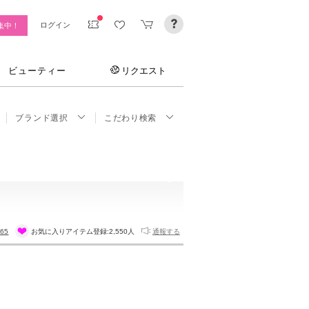
ログイン
集中！
ビューティー
リクエスト
ブランド選択
こだわり検索
665
お気に入りアイテム登録:
2,550人
通報する