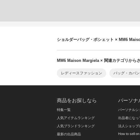
ショルダーバッグ・ポシェット × MM6 Maiso
MM6 Maison Margiela × 関連カテゴリか
レディースファッション
バッグ・カバン
商品をお探しなら
パーソナ
特集一覧
パーソナルシ
人気アイテムランキング
出品者になっ
人気ブランドランキング
法人ショップ
How to sell 
最新の出品商品