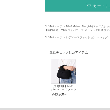
カートに
BUYMAトップ
MM6 Maison Margiela(エムエムシ
【国内即発】MM6 ジャパニーズ メッシュクロスボデ
BUYMAトップ
レディースファッション
バッグ
最近チェックしたアイテム
【国内即発】MM6
ジャパニーズ メッシ
ュクロスボディバッ
￥43,900～
グ