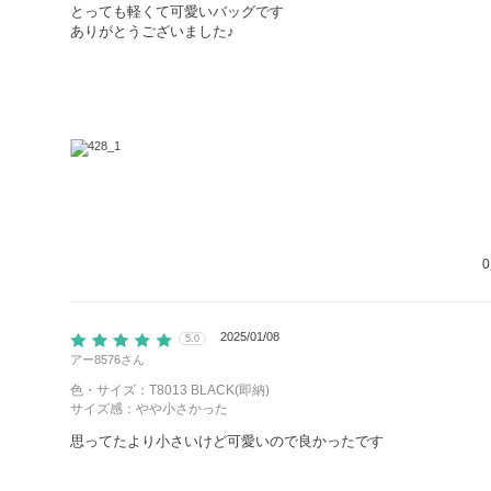
とっても軽くて可愛いバッグです
ありがとうございました♪
0
2025/01/08
5.0
アー8576
さん
色・サイズ：T8013 BLACK(即納)
サイズ感：やや小さかった
思ってたより小さいけど可愛いので良かったです