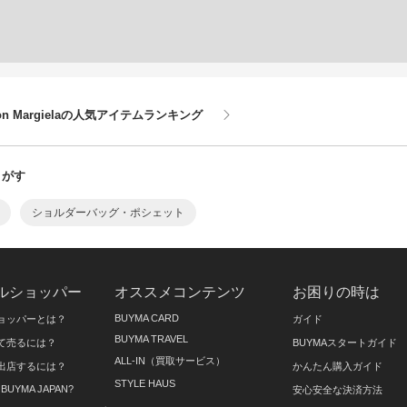
n Margielaの人気アイテムランキング
らさがす
ショルダーバッグ・ポシェット
ルショッパー
オススメコンテンツ
お困りの時は
BUYMA CARD
ョッパーとは？
ガイド
BUYMA TRAVEL
て売るには？
BUYMAスタートガイド
ALL-IN（買取サービス）
出店するには？
かんたん購入ガイド
STYLE HAUS
on BUYMA JAPAN?
安心安全な決済方法