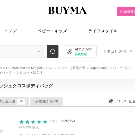
出品者募
メンズ
ベビー・キッズ
ライフスタイル
AIでさがす
カテゴリ選択
会員限定
ックス)
MM6 Maison Margiela(エムエムシックス)商品一覧
Japanese(ジャパニーズ)
ィバッグ
レビュー・口コミ
メッシュクロスボディバッグ
15
アクセス:
48,
問い合わせ
お取引について
2025/05/31
5.0
echi1203
さん
.0