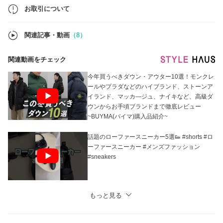
お取引について
〇BUYMAの提供する補償制度について
関連記事・動画
（8）
お取引にあたり「あんしんプラス」のご加入をお勧めしております。
本物保障、返品保障、初期不良保障など下記よりご確認いただけます。
https://www.buyma.com/contents/safety/anshin.html
関連動画をチェック
※「返品対象商品」カテゴリに限ります。
〇必ずご購入前に『お取引について』を一読お願い致します。
今年買うべきダウン・アウター10選！モンクレ
ールやプラダなどのハイブランド、ストーンア
ご不明な点がございましたら、お気軽にお問い合わせ下さい。
イランド、マッカ―ジュ、ナイキなど、高級ダ
ウンからお手頃ブランドまで徹底レビュー
~BUYMA(バイマ)購入品紹介~
話題のローファースニーカー5選👟 #shorts #ロ
ーファースニーカー #メンズファッション
#sneakers
もっと見る