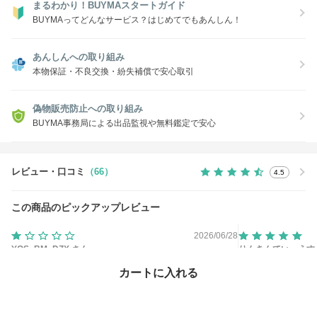
まるわかり！BUYMAスタートガイド
BUYMAってどんなサービス？はじめてでもあんしん！
あんしんへの取り組み
本物保証・不良交換・紛失補償で安心取引
偽物販売防止への取り組み
BUYMA事務局による出品監視や無料鑑定で安心
レビュー・口コミ
（66）
4.5
この商品のピックアップレビュー
2026/06/28
YOS_BM_DZX さん
りんきんていーえす
色・サイズ：
BLACK / 26.5
色・サイズ：
BLACK
カートに入れる
サイズ感：
期待して