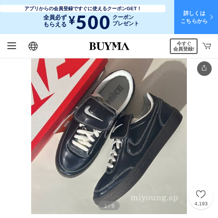
アプリからの会員登録ですぐに使えるクーポンGET！
詳しくは
500
¥
全員必ず
クーポン
こちらから
プレゼント
もらえる
今すぐ
日本語
English
简体中文
繁體中文
会員登録!
4,193
1
9
/