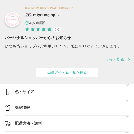
PREMIUM PERSONAL SHOPPER
miyoung.sp
本人確認済
5.0
パーソナルショッパーからのお知らせ
いつも当ショップをご利用いただき、誠にありがとうございます。
令和8年熊本地震の影響により、現在、一部の地域においてお荷物の配
もっと見る
達を停止しております。
また、一部地域を発着するお荷物のお届けに遅延が生じております。
出品アイテム一覧を見る
〇新品・正規品のみを取り扱いしております。安心してお買い物を楽し
んで下さい。
色・サイズ
≪追加料金のお支払い方法≫
商品情報
追加料金が発生する商品は、ご購入の際、配送方法から【佐川急便（グ
ローバル） (（該当金額）円追加料金ご購入お客様★)】をご選択の上、
お手続きにお進みくださいませ。
配送方法・送料
【注意事項】
※配送方法は佐川急便（グローバル）又はOCSとなります。