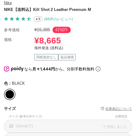
Nike
NIKE【送料込】Kill Shot 2 Leather Premium M
(66件のレビュー)
4.5
¥15,385
43%OFF
参考価格
¥8,665
価格
海外発送 (送料込)
関税負担なし
返品補償
なら
月々1,444円
から。分割手数料無料
色：
BLACK
サイズ
在庫表記について
サイズ
(参考日本サイズ)
在庫状況
22
×
(23cm以下)
完売しました