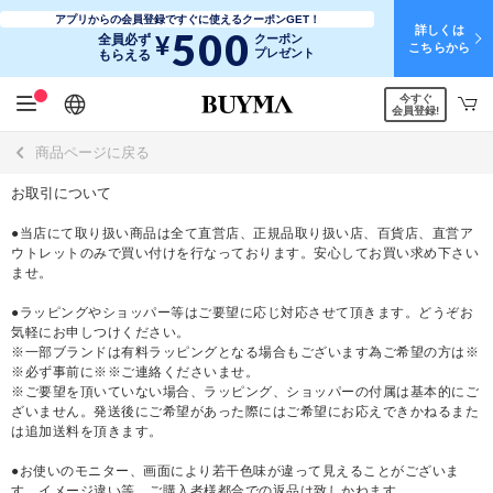
アプリからの会員登録ですぐに使えるクーポンGET！
詳しくは
500
¥
全員必ず
クーポン
こちらから
プレゼント
もらえる
今すぐ
日本語
English
简体中文
繁體中文
会員登録!
商品ページに戻る
お取引について
●当店にて取り扱い商品は全て直営店、正規品取り扱い店、百貨店、直営ア
ウトレットのみで買い付けを行なっております。安心してお買い求め下さい
ませ。
●ラッピングやショッパー等はご要望に応じ対応させて頂きます。どうぞお
気軽にお申しつけください。
※一部ブランドは有料ラッピングとなる場合もございます為ご希望の方は※
※必ず事前に※※ご連絡くださいませ。
※ご要望を頂いていない場合、ラッピング、ショッパーの付属は基本的にご
ざいません。発送後にご希望があった際にはご希望にお応えできかねるまた
は追加送料を頂きます。
●お使いのモニター、画面により若干色味が違って見えることがございま
す。イメージ違い等、ご購入者様都合での返品は致しかねます。