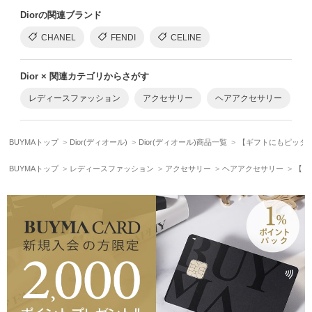
Diorの関連ブランド
CHANEL
FENDI
CELINE
Dior × 関連カテゴリからさがす
レディースファッション
アクセサリー
ヘアアクセサリー
BUYMAトップ
Dior(ディオール)
Dior(ディオール)商品一覧
【ギフトにもピッタリ
BUYMAトップ
レディースファッション
アクセサリー
ヘアアクセサリー
【ギ