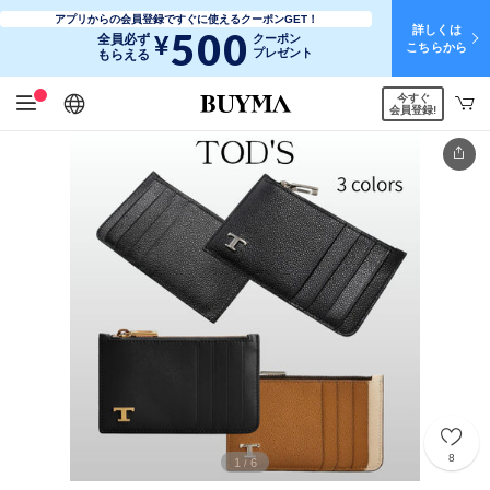
アプリからの会員登録ですぐに使えるクーポンGET！
詳しくは
500
¥
全員必ず
クーポン
こちらから
プレゼント
もらえる
今すぐ
日本語
English
简体中文
繁體中文
会員登録!
8
1
6
/