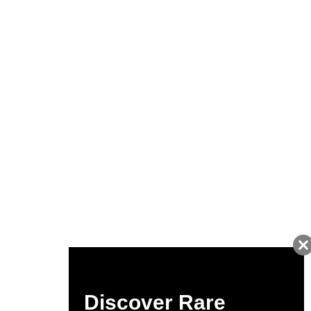
キャンペーン開催中
友だちに追加して
BUYMA会員だけの
お得な情報をGET!
ポイント還元サービス
ページトップへ
BUYMAスタートガイド
安心への取り組み