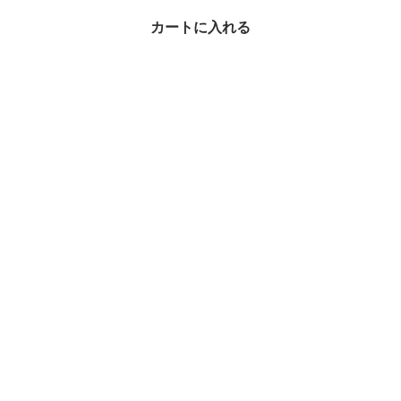
カートに入れる
全8色☆【直営店買付/正
規品】TOD'S レザー カ
ード ホルダー
¥68,000
カードケース・名刺入れ × TOD'S(トッズ)の人気アイテムランキン
グ