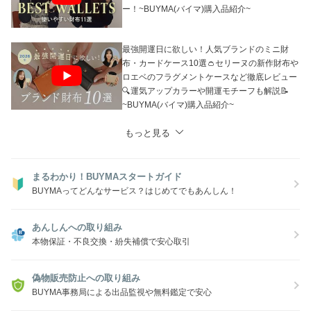
ご注文前には「お取引について」の項目をご一読ください。
ー！~BUYMA(バイマ)購入品紹介~
最強開運日に欲しい！人気ブランドのミニ財
布・カードケース10選👛セリーヌの新作財布や
ロエベのフラグメントケースなど徹底レビュー
🔍運気アップカラーや開運モチーフも解説📝
~BUYMA(バイマ)購入品紹介~
もっと見る
まるわかり！BUYMAスタートガイド
BUYMAってどんなサービス？はじめてでもあんしん！
あんしんへの取り組み
本物保証・不良交換・紛失補償で安心取引
偽物販売防止への取り組み
BUYMA事務局による出品監視や無料鑑定で安心