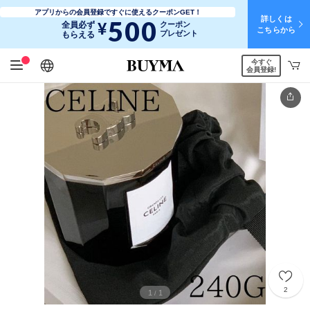
アプリからの会員登録ですぐに使えるクーポンGET！
詳しくは
500
¥
全員必ず
クーポン
こちらから
プレゼント
もらえる
今すぐ
日本語
English
简体中文
繁體中文
会員登録!
2
1
1
/