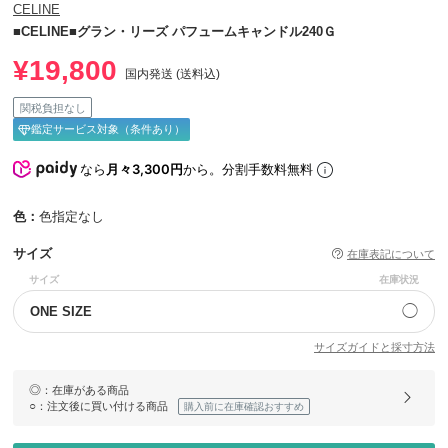
CELINE
■CELINE■グラン・リーズ パフュームキャンドル240Ｇ
¥19,800
国内発送 (送料込)
関税負担なし
鑑定サービス対象（条件あり）
なら
月々3,300円
から。分割手数料無料
色：
色指定なし
サイズ
在庫表記について
サイズ
在庫状況
◯
ONE SIZE
サイズガイドと採寸方法
◎
：在庫がある商品
○
：注文後に買い付ける商品
購入前に在庫確認おすすめ