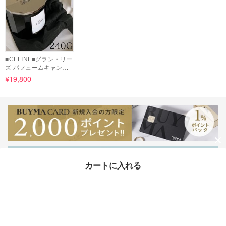
■CELINE■グラン・リー
ズ パフュームキャンド
ル240Ｇ
¥19,800
カートに入れる