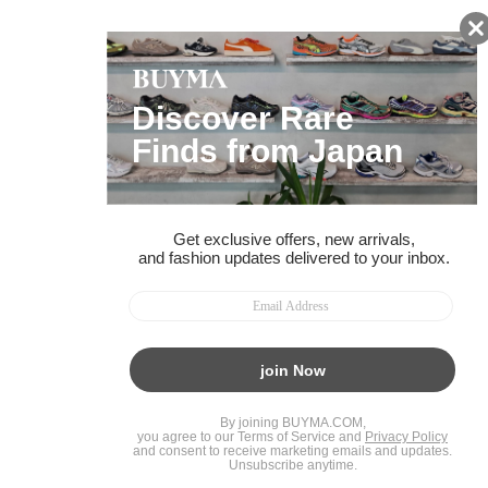
BUYMAスタートガイド
安心への取り組み
ガイド・お問い合わせ
かんたん購入ガイド
BUYMA偽物販売防止の取り組み
BUYMA CARD
利用規約
プライバシー
特定商取引法に関する表記
お客様情報の外部送信について
脆弱性報告
お知らせ(PCサイト)
会社案内
スタッフ募集