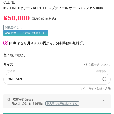
CELINE
■CELINE■セリーヌREPTILE レプティール オードパルファム100ML
¥50,000
国内発送 (送料込)
関税負担なし
鑑定サービス対象（条件あり）
なら
月々8,333円
から。分割手数料無料
色：
色指定なし
サイズ
在庫表記について
サイズ
在庫状況
◯
ONE SIZE
サイズガイドと採寸方法
◎
：在庫がある商品
○
：注文後に買い付ける商品
購入前に在庫確認おすすめ