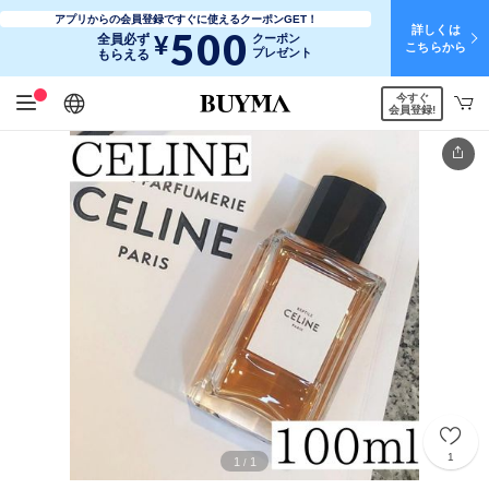
アプリからの会員登録ですぐに使えるクーポンGET！
詳しくは
500
¥
全員必ず
クーポン
こちらから
プレゼント
もらえる
今すぐ
日本語
English
简体中文
繁體中文
会員登録!
1
1
1
/