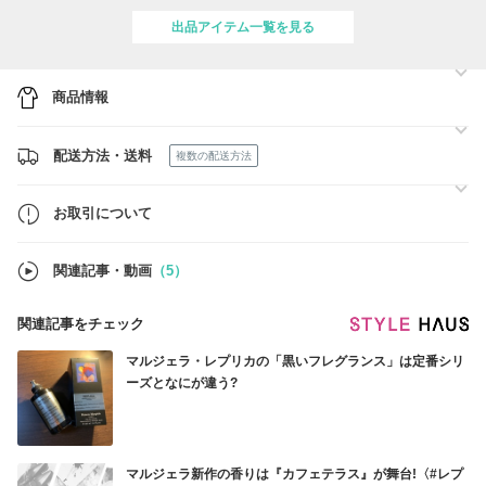
扱いしております。偽物(偽造品・不正な商品)、中古品(リサイクル品)
等は一切取扱いしておりませんので安心してお買い物をお楽しみ下さ
出品アイテム一覧を見る
い。
【関税負担に関して】
商品情報
弊社の掲載商品はすべて輸入通関後の商品であり国内発送となります。
関税負担は一切ございません。
配送方法・送料
【インボイス制度】
複数の配送方法
適格請求書発行事業者の登録：あり
【ラッピング無料】
お取引について
全商品（一定の大きさを超える商品は除く）を対象に無料でラッピング
を承っております。
※ブランドのラッピング資材（リボン・包装資材・手提げ紙袋）はご用
関連記事・動画
（5）
意がございませんのでご了承願います。
https://www.buyma.com/buyer/9502396/post/336359.html#buyermenu_wra
関連記事をチェック
【土日祝日のお問い合わせついて】
マルジェラ・レプリカの「黒いフレグランス」は定番シリ
できる限り早急に返信させていただいておりますが内容によりましては
翌営業日の午前中の返信になる場合がございますので予めご了承いただ
ーズとなにが違う?
きますよう何卒宜しくお願い申し上げます。
マルジェラ新作の香りは『カフェテラス』が舞台!〈#レプ