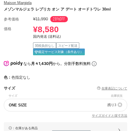
Maison Margiela
メゾンマルジェラ レプリカ オン ア デート オードトワレ 30ml
¥11,990
28%OFF
参考価格
¥8,580
価格
国内発送 (送料込)
関税負担なし
スピード配送
鑑定サービス対象（条件あり）
なら
月々1,430円
から。分割手数料無料
色：
色指定なし
サイズ
在庫表記について
サイズ
在庫状況
◎
ONE SIZE
残り3
サイズガイドと採寸方法
◎
：在庫がある商品