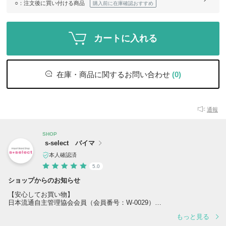
○
：注文後に買い付ける商品
購入前に在庫確認おすすめ
カートに入れる
在庫・商品に関するお問い合わせ
(0)
通報
SHOP
s-select バイマ
本人確認済
5.0
ショップからのお知らせ
【安心してお買い物】
日本流通自主管理協会会員（会員番号：W-0029）
s-selectの運営会社である「株式会社 サンブランド」が卸売企業にて加
もっと見る
盟しております。掲載商品は全て真正品(本物)であり、新品のみをお取