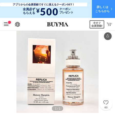
アプリからの会員登録ですぐに使えるクーポンGET！
詳しくは
500
¥
全員必ず
クーポン
こちらから
プレゼント
もらえる
今すぐ
日本語
English
简体中文
繁體中文
会員登録!
60
1
1
/