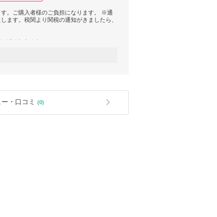
ます。ご購入者様のご負担になります。 ※通
いたします。税関より関税の通知がきましたら、
ことができません。
しておりますが、過剰包装・ラッピングはいた
ものと違う等、気になる点がある場合は、受取
いたします。期日を過ぎての対応(返品・交換)
願いいたします。
ュー・口コミ
(0)
り、色の見え方が異なる場合がございます。
、柔軟に配送業者を選択しております。もしご
い合わせ下さいませ。
客様はバイマの鑑定をご利用下さい。