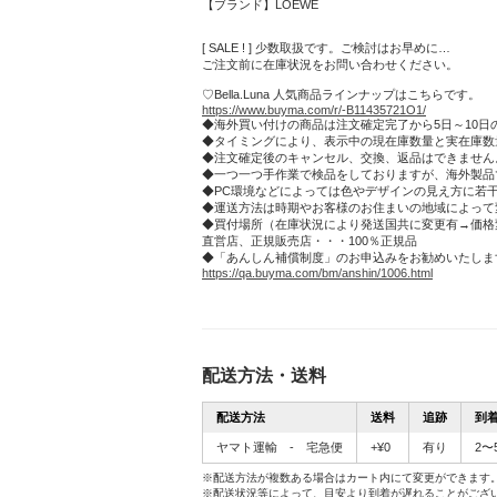
【ブランド】LOEWE
[ SALE ! ] 少数取扱です。ご検討はお早めに…
ご注文前に在庫状況をお問い合わせください。
♡Bella.Luna 人気商品ラインナップはこちらです。
https://www.buyma.com/r/-B11435721O1/
◆海外買い付けの商品は注文確定完了から5日～10日
◆タイミングにより、表示中の現在庫数量と実在庫数
◆注文確定後のキャンセル、交換、返品はできません
◆一つ一つ手作業で検品をしておりますが、海外製品
◆PC環境などによっては色やデザインの見え方に若
◆運送方法は時期やお客様のお住まいの地域によって
◆買付場所（在庫状況により発送国共に変更有→価格
直営店、正規販売店・・・100％正規品
◆「あんしん補償制度」のお申込みをお勧めいたしま
https://qa.buyma.com/bm/anshin/1006.html
配送方法・送料
配送方法
送料
追跡
到
ヤマト運輸 - 宅急便
+¥0
有り
2〜
※配送方法が複数ある場合はカート内にて変更ができます
※配送状況等によって、目安より到着が遅れることがござ