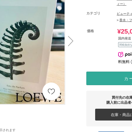
ィー）
カテゴリ
ビューテ
>
香水・
¥25,
価格
国内発送 
関税負担
料無料
カ
買付先の在
購入前に出品者
在庫・商品に
示されます