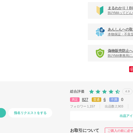
まるわかり！B
BUYMAってど
あんしんへの取
本物保証・不良
偽物販売防止へ
BUYMA事務局
総合評価
4.9
827
6
0
満足
普通
不満
フォロワー
1,157
出品数
2,903
指名リクエストをする
出品アイ
お取引について
ご購入の前に必