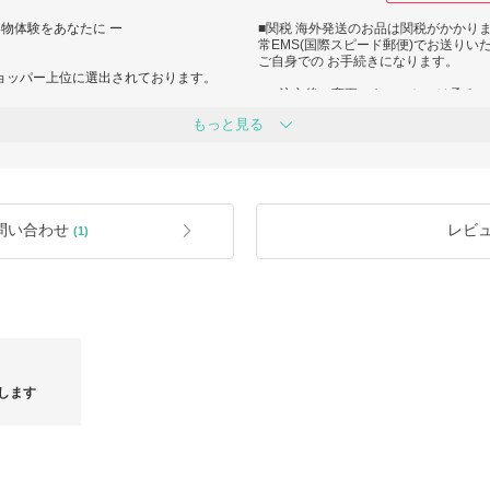
物体験をあなたに ー
■関税 海外発送のお品は関税がかかり
常EMS(国際スピード郵便)でお送り
ご自身での お手続きになります。
意ショッパー上位に選出されております。
■ご注文後の変更・キャンセルは承る
げます。ありがとうございます。
もっと見る
■梱包 海外輸送に十分耐え得る梱包を
豊富な経験と確かなルートを活かし、安心
しておりません。
。
■実寸 多少の誤差はご容赦ください。
ここで選んでよかった」と思っていた
ります。
■汚損・欠損・届いた商品が注文した
後5日以内に証 拠画像をご提出お願い
。
は承れませんので、迅速なご 連絡をお
問い合わせ
レビ
(1)
■お客様のお使いのモニター環境によ
けるラグジュアリーブランドを取り扱
■配送 お客様へ最速でお届けするため
希望がございましたらご注文時にお問
■出品商品について 真贋がご不安なお
だいております。
します
心してご満足頂けるよう、最高のホス
よろしくお願い申し上げます。
軽にお問い合わせ下さい。