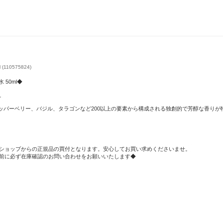
sive
新年明けましておめでとうございます*･゜2026.NEW
まだ間に
YEAR *･゜
10575824)
 50ml◆
。
ペッパーベリー、バジル、タラゴンなど200以上の要素から構成される独創的で芳醇な香りが
ショップからの正規品の買付となります。安心してお買い求めくださいませ。
前に必ず在庫確認のお問い合わせをお願いいたします◆