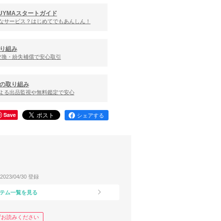
UYMAスタートガイド
んなサービス？はじめてでもあんしん！
り組み
交換・紛失補償で安心取引
の取り組み
による出品監視や無料鑑定で安心
Save
シェアする
2023/04/30 登録
テム一覧を見る
ずお読みください