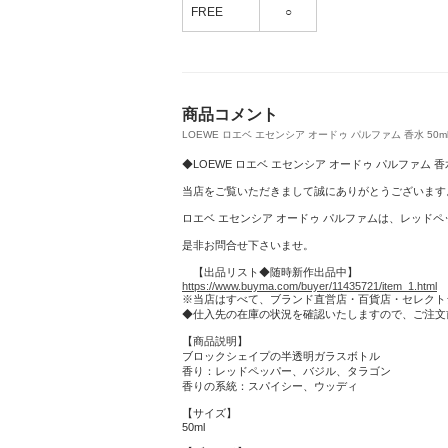
FREE
○
半年頑張った自分へのご褒美に◇すぐ届くexclu
item
商品コメント
LOEWE ロエベ エセンシア オードゥ パルファム 香水 50ml (1
◆LOEWE ロエベ エセンシア オードゥ パルファム 香水
当店をご覧いただきまして誠にありがとうございます
ロエベ エセンシア オードゥ パルファムは、レッド
是非お問合せ下さいませ。
【出品リスト◆随時新作出品中】
https://www.buyma.com/buyer/11435721/item_1.html
※当店はすべて、ブランド直営店・百貨店・セレクト
◆仕入先の在庫の状況を確認いたしますので、ご注文
【商品説明】
ブロックシェイプの半透明ガラスボトル
香り：レッドペッパー、バジル、タラゴン
香りの系統：スパイシー、ウッディ
【サイズ】
50ml