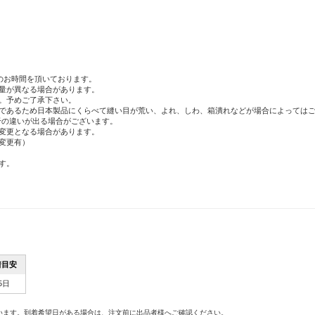
のお時間を頂いております。
量が異なる場合があります。
。予めご了承下さい。
であるため日本製品にくらべて縫い目が荒い、よれ、しわ、箱潰れなどが場合によっては
干の違いが出る場合がございます。
変更となる場合があります。
変更有）
す。
着目安
5日
。
います。到着希望日がある場合は、注文前に出品者様へご確認ください。