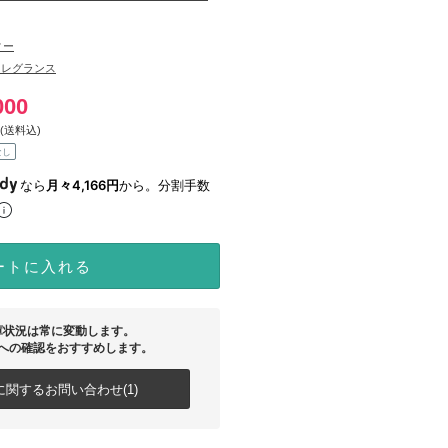
ィー
フレグランス
000
(送料込)
なし
なら
月々4,166円
から。分割手数
ートに入れる
庫状況は常に変動します。
への確認をおすすめします。
関するお問い合わせ(1)