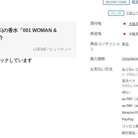
新規
BUYMA CARD
ALL-IN
不要な
買付地
大阪
)の香水「001 WOMAN &
発送地
大阪
介
商品コンディショ
新品
ン
LOEWE / ビューティー
購入期限
2026/08/
ックしています
お支払い方法
あと払い 
3・6回あ
楽天ペイ
分割払いO
d払い
au PA
au PAY
Amazon P
PayPay
コンビニ
銀行振込