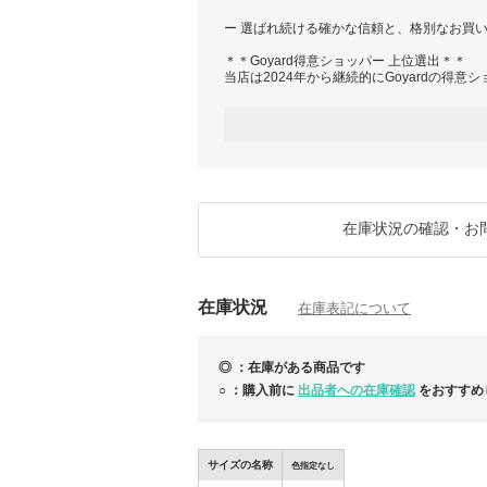
ー 選ばれ続ける確かな信頼と、格別なお買い
＊＊Goyard得意ショッパー 上位選出＊＊
当店は2024年から継続的にGoyardの得
お選び頂きました皆様に、心より感謝申し上
Goyardを得意とするショッパーとして、
してお取引いただける環境を整えております
お客様にとって大切なお買い物だからこそ「
だけるよう誠実かつ丁寧な対応を心がけてお
是非安心してお買い物をお楽しみ下さいませ
在庫状況の確認・お
☆…☆…☆…☆…☆…☆
また、女性はもちろん男性にもご満足いただ
在庫状況
っております。
在庫表記について
【お客様からのご満足評価】
対応の丁寧さ・返信の速さ・梱包の丁寧さ
◎ ：在庫がある商品です
において、最高評価の5.0を獲得し評価いた
○ ：購入前に
出品者への在庫確認
をおすすめ
お越しいただいたお客様に丁寧に対応し、安
ピタリティを持ってご対応致します。どうぞ
その他ご質問がございましたらいつでもお気
サイズの名称
色指定なし