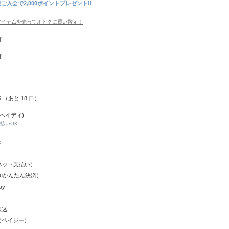
ご入会で2,000ポイントプレゼント!!
アイテムを売ってオトクに買い替え！
府
府
26 （あと
18
日）
(ペイディ)
と払いOK
K
Y（ネット支払い）
（auかんたん決済）
ay
振込
（ペイジー）