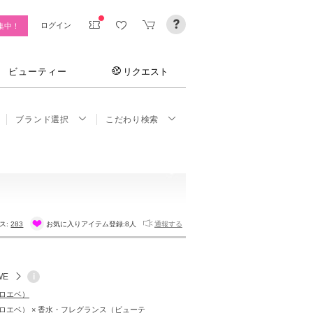
ログイン
集中！
ビューティー
リクエスト
ブランド選択
こだわり検索
ス:
283
お気に入りアイテム登録:
8人
通報する
WE
i
（ロエベ）
（ロエベ） × 香水・フレグランス（ビューテ