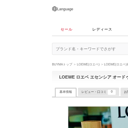
English
日本語
简体中文
繁體中文
Language
セール
レディース
BUYMAトップ
LOEWE(ロエベ)
LOEWE(ロエベ
LOEWE ロエベ エセンシア オードゥ
0
基本情報
レビュー・口コミ
お