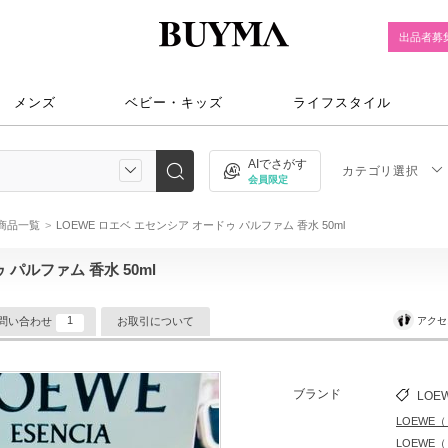
出品者募
メンズ
ベビー・キッズ
ライフスタイル
AIでさがす
カテゴリ選択
会員限定
)商品一覧
LOEWE ロエベ エセンシア オードゥ パルファム 香水 50ml
 パルファム 香水 50ml
1
アクセ
問い合わせ
お取引について
ブランド
LOE
LOEWE
LOEWE