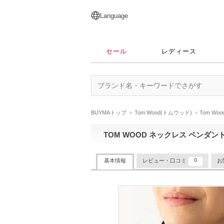
English
日本語
简体中文
繁體中文
Language
セール
レディース
BUYMAトップ
Tom Wood(トムウッド)
Tom W
TOM WOOD ネックレス ペンダント 
0
基本情報
レビュー・口コミ
お