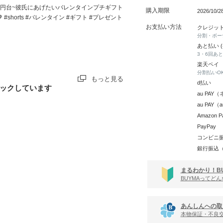
万円台~彼氏にあげたいバレンタインプチギフト
購入期限
2026/10/
🤎 #shorts #バレンタイン #ギフト #プレゼント
お支払い方法
クレジッ
分割・ボー
あと払い 
3・6回あ
楽天ペイ
分割払いO
もっと見る
d払い
ックしています
au PA
au PAY
Amazon P
PayPay
コンビニ
銀行振込
まるわかり！B
BUYMAってど
あんしんへの取
本物保証・不良