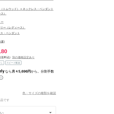
ood（トムウッド） × ネックレス・ペンダント
ース）
リー
サリー（レディース）
レス・ペンダント
春夏)
180
(送料込)
別の価格設定あり
なし
スピード配送
なら
月々5,696円
から。分割手数
色・サイズの種類を確認
商品です
さい