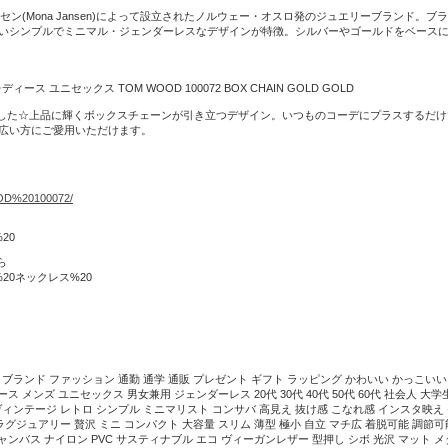
セン(Mona Jansen)によって設立されたノルウェー・オスロ発のジュエリーブランド
いシンプルでミニマル・ジェンダーレスなデザインが特徴。シルバーやゴールドをベース
 ユニセックス TOM WOOD 100072 BOX CHAIN GOLD GOLD
しました☆上品に輝くボックスチェーンが引き立つデザイン。いつものコーデにプラスするだ
広い方にご愛用いただけます。
OOD%20100072/
20
ら
20ネックレス%20
ブランド ファッション 通勤 通学 通販 プレゼント ギフト ラッピング かわいい かっこいい
ス メンズ ユニセックス 男女兼用 ジェンダーレス 20代 30代 40代 50代 60代 社会人 大学
ヴィンテージ レトロ シンプル ミニマリスト コンサバ 高見え 抜け感 こなれ感 インスタ映え 
グジュアリー 贅沢 ミニ コンパクト 大容量 スリム 薄型 極小 自立 マチ広 着脱可能 調節可能
キャンバス ナイロン PVC サスティナブル エコ ヴィーガンレザー 型押し シボ 光沢 マット 