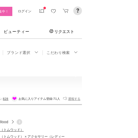
ログイン
集中！
ビューティー
リクエスト
ブランド選択
こだわり検索
ス:
828
お気に入りアイテム登録:
71人
通報する
Wood
i
od（トムウッド）
ood（トムウッド） × アクセサリー（レディー