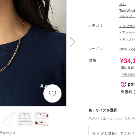
ス）
Tom W
（レディ
カテゴリ
アクセサ
>
アクセ
>
ネック
シーズン
2024 SS(
¥34,
価格
国内発送 
関税負担
料無料
色・サイズを選択
色のバリエーションがない
示されます
サイズを選択してくだ