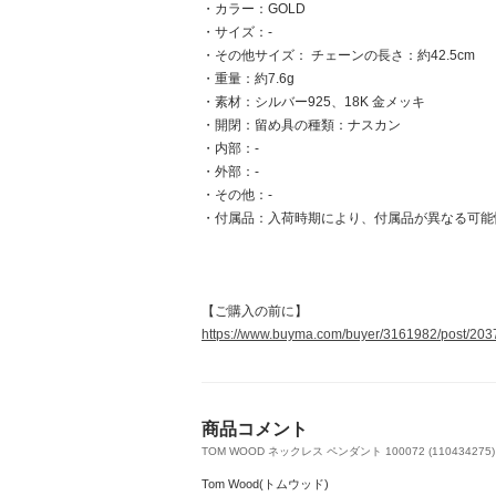
・カラー：GOLD
・サイズ：-
・その他サイズ： チェーンの長さ：約42.5cm
・重量：約7.6g
・素材：シルバー925、18K 金メッキ
・開閉：留め具の種類：ナスカン
・内部：-
・外部：-
・その他：-
・付属品：入荷時期により、付属品が異なる可能
【ご購入の前に】
https://www.buyma.com/buyer/3161982/post/203
商品コメント
TOM WOOD ネックレス ペンダント 100072 (110434275)
Tom Wood(トムウッド)