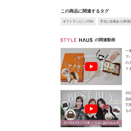
この商品に関連するタグ
ギフトラッピングOK
手元に在庫あり(即発
の関連動画
一
ア
の
ド
2
品
穴
も