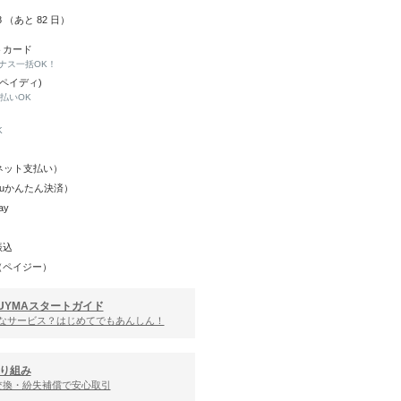
28 （あと
82
日）
トカード
ナス一括OK！
(ペイディ)
と払いOK
K
Y（ネット支払い）
（auかんたん決済）
ay
振込
（ペイジー）
UYMAスタートガイド
んなサービス？はじめてでもあんしん！
り組み
交換・紛失補償で安心取引