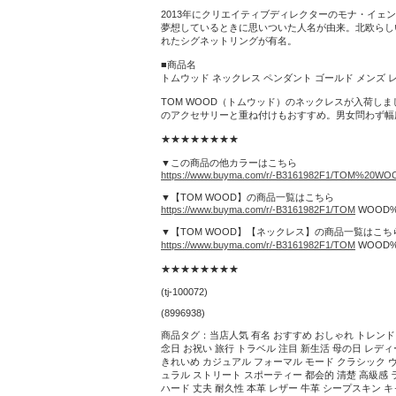
2013年にクリエイティブディレクターのモナ・イェン
夢想しているときに思いついた人名が由来。北欧らし
れたシグネットリングが有名。
■商品名
トムウッド ネックレス ペンダント ゴールド メンズ レディース
TOM WOOD（トムウッド）のネックレスが入荷
のアクセサリーと重ね付けもおすすめ。男女問わず幅
★★★★★★★★
▼この商品の他カラーはこちら
https://www.buyma.com/r/-B3161982F1/TOM%20W
▼【TOM WOOD】の商品一覧はこちら
https://www.buyma.com/r/-B3161982F1/TOM
WOOD%
▼【TOM WOOD】【ネックレス】の商品一覧はこち
https://www.buyma.com/r/-B3161982F1/TOM
WOOD%
★★★★★★★★
(tj-100072)
(8996938)
商品タグ：当店人気 有名 おすすめ おしゃれ トレンド 
念日 お祝い 旅行 トラベル 注目 新生活 母の日 レディー
きれいめ カジュアル フォーマル モード クラシック 
ュラル ストリート スポーティー 都会的 清楚 高級感 ラ
ハード 丈夫 耐久性 本革 レザー 牛革 シープスキン 