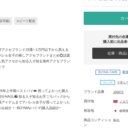
カ
送可能)
スピード配送
買付先の在
購入前に出品者
軍アクセブランド19選✨1万円以下から買える
在庫・商品に
パレル女子の推しアクセブランドまとめ💍話題
人気アクセから知る人ぞ知る海外アクセブラン
まで
新規
BUYMA CARD
ALL-IN
不要な
026年上半期ベストバイ👑 買ってよかった購入
ブランド品番
100072
紹介HAUL🛍 知る人ぞ知るお手ごろバッグから
買付地
ノル
場アイテムまでアパレル女子が買ってよかった
のを紹介！~BUYMA(バイマ)購入品紹介~
発送地
静岡
商品コンディショ
新品
ン