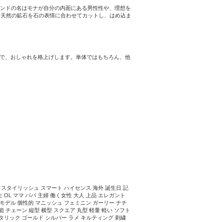
。ブランドの名はモナが自分の内面にある男性性や、理想を
に天然の鉱石を石の表情に合わせてカットし、はめ込ま
けで、おしゃれを格上げします。単体ではもちろん、他
 スタイリッシュ スマート ハイセンス 海外 誕生日 記
生 OL ママ パパ 主婦 働く女性 大人 上品 エレガント
モデル 個性的 マニッシュ フェミニン ガーリー ナチ
 チェーン 縦型 横型 スクエア 丸型 軽量 軽い ソフト
メタリック ゴールド シルバー ラメ キルティング 刺繍