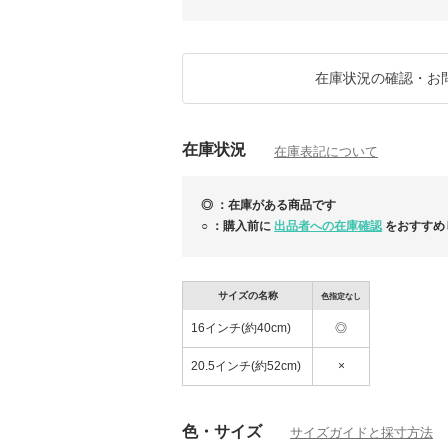
■ 九州地域宛てのお荷物
熊本県以外の九州地域におきましても、一部
ます。
お客様には大変ご不便をおかけいたしますが
在庫状況の確認・お
お願い申し上げます。
-----
★ 在庫確認不要／国内への配送は関税無料／
在庫状況
リンクをご確認ください。
在庫表記について
https://www.buyma.com/buyer/3161982/post
★3,980円以上のお買い上げで、日本全国
◎ ：在庫がある商品です
○ ：購入前に
出品者への在庫確認
をおすすめ
▼ご購入前にご確認ください▼
https://www.buyma.com/buyer/3161982/post
▼ラッピングについてはこちら▼
サイズの名称
色指定なし
https://www.buyma.com/buyer/3161982/post
16インチ(約40cm)
◎
▼返品についてはこちら▼
https://www.buyma.com/buyer/3161982/post
20.5インチ(約52cm)
×
AXES今週の一押しアイテム♪春物が狙い目で
色・サイズ
サイズガイドと採寸方法