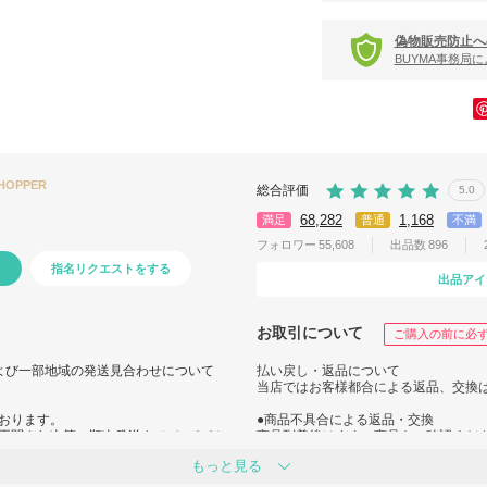
偽物販売防止へ
BUYMA事務局
SHOPPER
総合評価
5.0
68,282
1,168
満足
普通
不満
フォロワー
55,608
出品数
896
指名リクエストをする
出品アイ
お取引について
ご購入の前に必
よび一部地域の発送見合わせについて
払い戻し・返品について
当店ではお客様都合による返品、交換
おります。
●商品不具合による返品・交換
再開され次第、順次発送させていただ
商品到着後はすぐに商品をご確認くだ
万一、破損・汚損・ご注文内容と異な
もっと見る
お願い申し上げます。
該当箇所の画像を添えてご連絡くださ