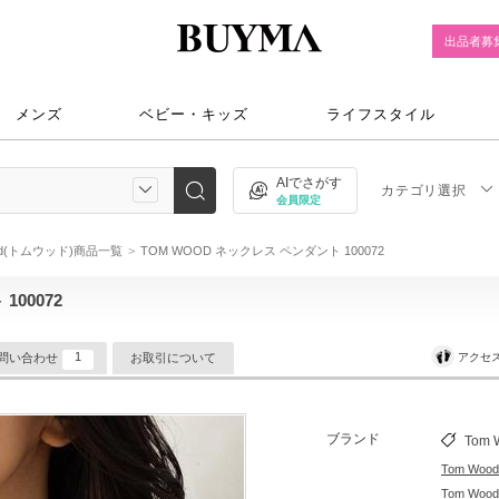
出品者募
メンズ
ベビー・キッズ
ライフスタイル
AIでさがす
カテゴリ選択
会員限定
ood(トムウッド)商品一覧
TOM WOOD ネックレス ペンダント 100072
100072
1
アクセ
問い合わせ
お取引について
ブランド
Tom 
Tom Wo
Tom W