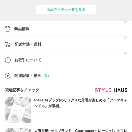
※一部商品、別途お取り寄せ商品は除く
出品アイテム一覧を見る
●販売商品について●
当店の商品は全てブランド直営店舗または、
ブランド正規取扱店より買付けの、
「新品・未使用・正規品」でございます。
商品情報
●商品の発送について●
ご注文日の翌日を起算日としまして、
配送方法・送料
商品ページ記載の発送日数以内に当店より発送させていただきます。
お急ぎの場合やお届け指定日があります際には
事前のお問い合わせをお願いいたします。
お取引について
●商品の検品と梱包について●
商品の買付の際には、店頭にてしっかりと検品作業を行い、
商品は緩衝材と防水対策を施した状態で梱包し
関連記事・動画
（5）
お客様へ発送させていただきます。
関連記事をチェック
何かご不安やご要望がありましたら遠慮無く
お気軽にお問い合わせ下さいませ＊＊
PRADA(プラダ)のリュクスな芳香が楽しめる「アロマキャ
ンドル」が眼福。
人気再燃中のitブランド「Courreges(クレージュ)」のフレ