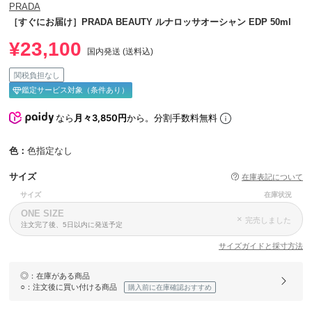
PRADA
［すぐにお届け］PRADA BEAUTY ルナロッサオーシャン EDP 50ml
¥23,100
国内発送 (送料込)
関税負担なし
鑑定サービス対象（条件あり）
なら
月々3,850円
から。分割手数料無料
色：
色指定なし
サイズ
在庫表記について
サイズ
在庫状況
ONE SIZE
×
完売しました
注文完了後、5日以内に発送予定
サイズガイドと採寸方法
◎
：在庫がある商品
○
：注文後に買い付ける商品
購入前に在庫確認おすすめ