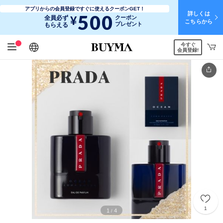
アプリからの会員登録ですぐに使えるクーポンGET！
詳しくは
500
¥
全員必ず
クーポン
こちらから
プレゼント
もらえる
今すぐ
日本語
English
简体中文
繁體中文
会員登録!
1
1
4
/