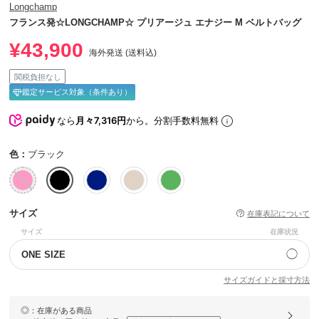
Longchamp
フランス発☆LONGCHAMP☆ プリアージュ エナジー M ベルトバッグ
¥43,900
海外発送 (送料込)
関税負担なし
鑑定サービス対象（条件あり）
なら
月々7,316円
から。分割手数料無料
色：
ブラック
サイズ
在庫表記について
サイズ
在庫状況
◯
ONE SIZE
サイズガイドと採寸方法
◎
：在庫がある商品