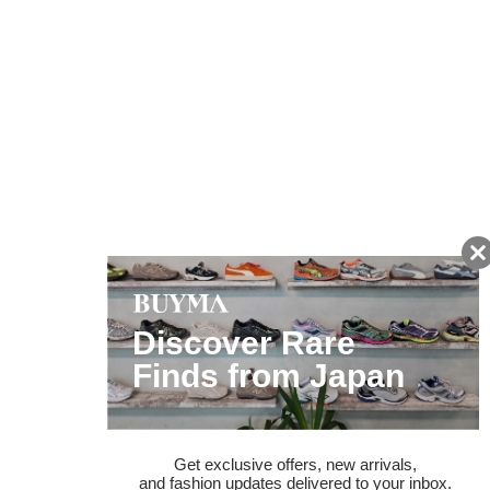
友だちに追加して
BUYMA会員だけの
お得な情報をGET!
ポイント還元サービス
ページトップへ
BUYMAスタートガイド
安心への取り組み
ガイド・お問い合わせ
かんたん購入ガイド
BUYMA偽物販売防止の取り組み
BUYMA CARD
利用規約
プライバシー