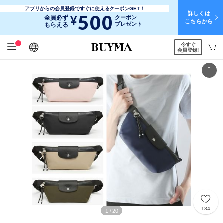
アプリからの会員登録ですぐに使えるクーポンGET！
詳しくは
500
¥
全員必ず
クーポン
こちらから
プレゼント
もらえる
今すぐ
日本語
English
简体中文
繁體中文
会員登録!
134
1
20
/