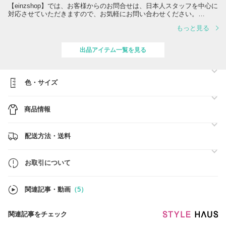
【einzshop】では、お客様からのお問合せは、日本人スタッフを中心に
対応させていただきますので、お気軽にお問い合わせください。
もっと見る
▼配送会社: ヤマト運輸
・日本国内へ移動した後は運送会社（ヤマト運輸）に引き継がれます。
・発送から3～5日ほどでお届け予定です。（状況により遅延の可能性
出品アイテム一覧を見る
あり）
※ご注文が殺到時、発送に遅延が発生する可能性がございます。お客様
へは大変なご不便、ご迷惑をお掛け致しますが、スタッフ一同いち早く
色・サイズ
お客様にお品物をお届けできるよう尽力致しますので、何卒ご了承くだ
さいますようお願い申し上げます。
※お届け予定日より遅延の可能性もございます。遅延の理由によるキャ
商品情報
ンセルは一切受け付けておりませんので、予めご了承ください。
※新型コロナウイルスの影響で商品の到着に遅れが生じる可能性がござ
います。
※当店は、全ての商品に追跡番号がございますので安心してお買い求め
配送方法・送料
ください。
ご注文の商品がお手元に届くまで、きちんと対応させていただきますの
お取引について
で、何卒よろしくお願いいたします。
アインツショップ
関連記事・動画
（5）
関連記事をチェック