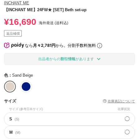
INCHANT ME
【INCHANT ME】24FW★ [SET] Beth set-up
¥16,690
海外発送 (送料込)
返品補償
なら
月々2,781円
から。分割手数料無料
出品者からの
割引情報
があります
色：
Sand Beige
サイズ
在庫表記について
サイズ
(参考日本サイズ)
在庫状況
◯
S
(S)
◯
M
(M)