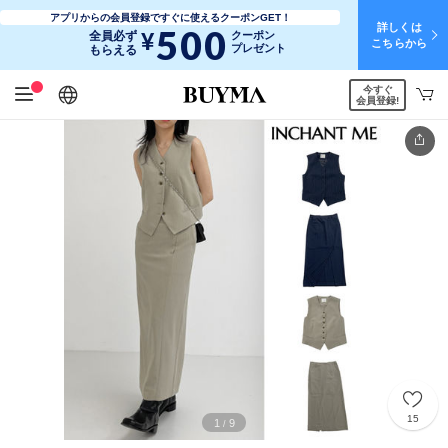
アプリからの会員登録ですぐに使えるクーポンGET！
詳しくは
500
¥
全員必ず
クーポン
こちらから
プレゼント
もらえる
今すぐ
日本語
English
简体中文
繁體中文
会員登録!
15
1
9
/