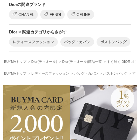
Diorの関連ブランド
CHANEL
FENDI
CELINE
Dior × 関連カテゴリからさがす
レディースファッション
バッグ・カバン
ボストンバッグ
BUYMAトップ
Dior(ディオール)
Dior(ディオール)商品一覧
すぐ届く DIOR オブ
BUYMAトップ
レディースファッション
バッグ・カバン
ボストンバッグ
すぐ