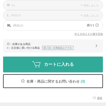
M
×
(L)
完売しました
L
×
(XL以上)
完売しました
◎
XL
残り1
(XL以上)
サイズガイドと採寸方法
◎
：在庫がある商品
○
：注文後に買い付ける商品
購入前に在庫確認おすすめ
カートに入れる
在庫・商品に関するお問い合わせ
(3)
通報