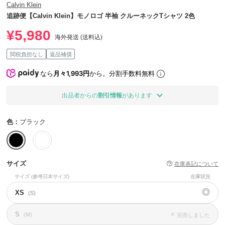
Calvin Klein
追跡便【Calvin Klein】モノロゴ 半袖 クルーネックTシャツ 2色
¥5,980
海外発送 (送料込)
関税負担なし
返品補償
なら
月々1,993円
から。分割手数料無料
出品者からの
割引情報
があります
色：
ブラック
サイズ
在庫表記について
サイズ
(参考日本サイズ)
在庫状況
◎
XS
(S)
S
×
(M)
完売しました