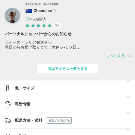
PERSONAL SHOPPER
Chamelee
本人確認済
5.0
パーソナルショッパーからのお知らせ
◇オーストラリア発送分◇
発送からお受け取りまで：大体６-１０日
もっと見る
◆4/3-4/8までイースターホリデーのため、オーストラリアからの発送
業務は4/9からとなります。ご理解・ご了承をお願いいたします◆
出品アイテム一覧を見る
◇国内発送分◇
国内発送の商品はすでに手元に在庫確保済みの商品となります。
発送からお受け取りまで：大体１-３日
色・サイズ
◆箱に入れて梱包をご希望の方は以下リンクよりお手続きをお願いいた
します。
https://www.buyma.com/item/102978767/
商品情報
◇ご注文前に必ず「在庫・商品に関するお問い合わせ」から在庫確認の
お問い合わせをお願い致します。
配送方法・送料
複数の配送方法
◆お探しのアイテムがございましたら指名リクエストからお気軽にお問
い合せください。全世界からお探しさせて頂きます♪