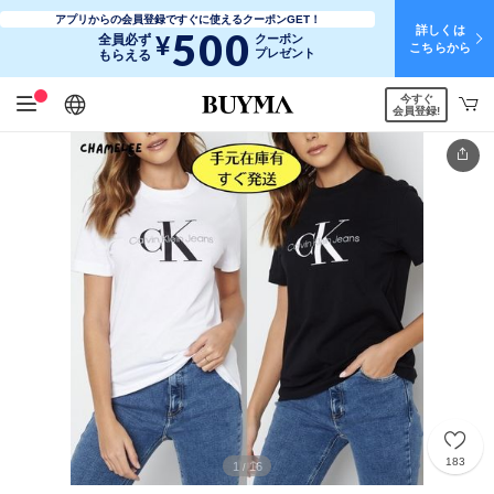
アプリからの会員登録ですぐに使えるクーポンGET！
詳しくは
500
¥
全員必ず
クーポン
こちらから
プレゼント
もらえる
今すぐ
日本語
English
简体中文
繁體中文
会員登録!
183
1
16
/