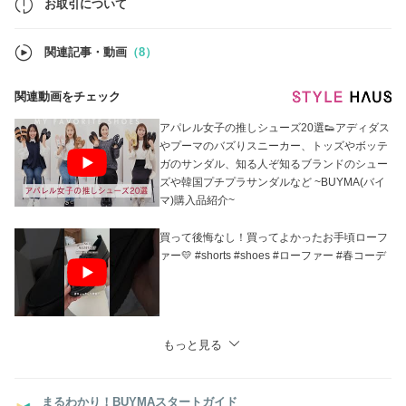
お取引について
◇ご注文の前に必ず【お取引について】をお読み下さい。
関連記事・動画
（8）
関連動画をチェック
アパレル女子の推しシューズ20選👟アディダス
やプーマのバズりスニーカー、トッズやボッテ
ガのサンダル、知る人ぞ知るブランドのシュー
ズや韓国プチプラサンダルなど ~BUYMA(バイ
マ)購入品紹介~
買って後悔なし！買ってよかったお手頃ローフ
ァー💛 #shorts #shoes #ローファー #春コーデ
もっと見る
まるわかり！BUYMAスタートガイド