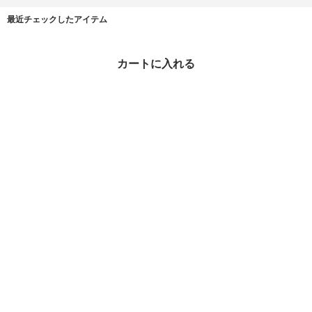
最近チェックしたアイテム
カートに入れる
追跡便【Calvin Klein】
モノロゴ 半袖 クルーネ
ックTシャツ 2色
¥5,980