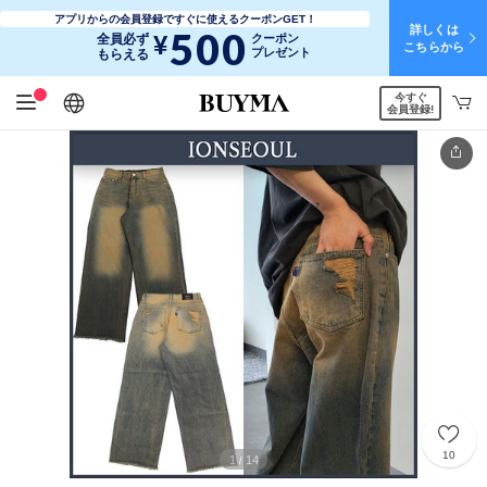
アプリからの会員登録ですぐに使えるクーポンGET！
詳しくは
500
¥
全員必ず
クーポン
こちらから
プレゼント
もらえる
今すぐ
日本語
English
简体中文
繁體中文
会員登録!
10
1
14
/