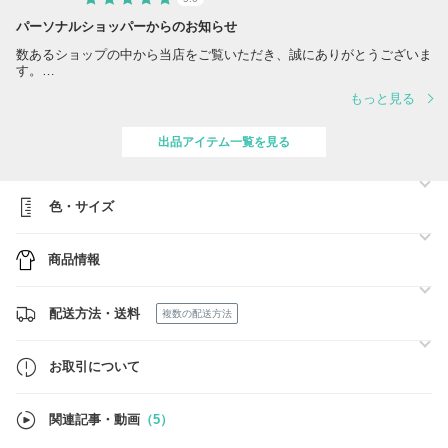
パーソナルショッパーからのお知らせ
数あるショップの中から当店をご覧いただき、誠にありがとうございま
す。
初めてご利用いただくお客様にも安心してお買い物いただけるよう、丁
もっと見る
寧で誠実なお取引を何より大切にしております。
当店では、ブランド正規取扱店・公式代理店・信頼できる買付先より厳
出品アイテム一覧を見る
選して商品をお取り寄せしております。
取り扱い商品はすべて正規品のみでございますので、どうぞ安心してご
検討くださいませ。
色・サイズ
また、人気商品やシーズン商品は在庫の動きが非常に早く、掲載中であ
っても完売となる場合がございます。
できる限りスムーズにご案内させていただくため、ご注文前に在庫確認
商品情報
のお問い合わせをいただけますと幸いです。
できるだけ早くご返信できるよう努めております。
お客様に少しでも安心してお買い物を楽しんでいただけるよう、
配送方法・送料
複数の配送方法
「丁寧なご案内」「迅速な対応」「細やかな検品」を心がけ、一件一件
真摯に対応しております。
お取引について
ご不明な点やご不安な点がございましたら、些細なことでもお気軽にお
問い合わせくださいませ。
大切なお買い物のお手伝いができましたら幸いです。
関連記事・動画
（5）