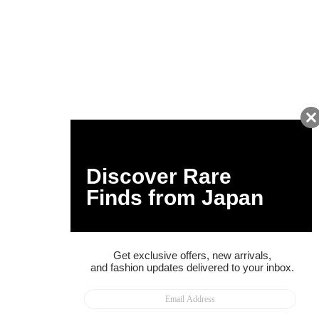
友だちに追加して
BUYMA会員だけの
お得な情報をGET!
ポイント還元サービス
ページトップへ
BUYMAスタートガイド
安心への取り組み
ガイド・お問い合わせ
かんたん購入ガイド
BUYMA偽物販売防止の取り組み
BUYMA CARD
利用規約
プライバシー
特定商取引法に関する表記
お客様情報の外部送信について