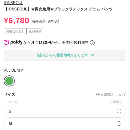
IONSEOUL
【IONSEOUL】★男女兼用★ブラックラテックス デニム パンツ
¥6,780
海外発送 (送料込)
関税負担なし
返品補償
なら
月々1,130円
から。分割手数料無料
出品者からの
割引情報
があります
色：
DENIM
サイズ
在庫表記について
サイズ
在庫状況
◯
S
◯
M