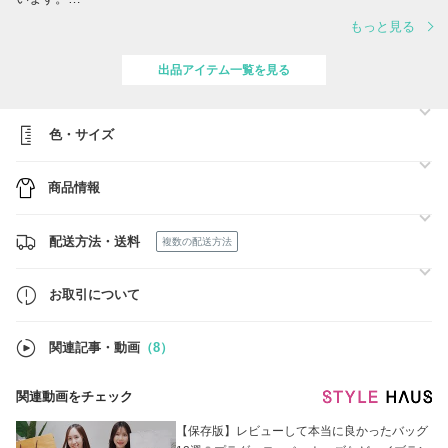
当ショップ運営会社の株式会社ELUCE tradingは日本流通自主管理協会
もっと見る
(略称AACD)正会員企業でございます。
【㈱ELUCE trading 会員NO:R-0197】
AACDとは並行輸入品市場での、“偽造品”や“不正商品”の流通防止と排除
出品アイテム一覧を見る
を目指して、1998年4月に発足した民間団体です。
◆商品発送につきまして
平日14：00までのご注文確定分を当日発送させていただきます。
色・サイズ
土日祝は発送のお休みをいただいております。
発送後は1日から3日でお手元にお届け可能です！
商品情報
◆ご注文確定順に在庫の確保をしております！
当店でお取り扱いする商品はすべて手元に在庫を確保しております。在
庫がある商品は在庫表記を【◎】にて表示しておりますので在庫確認を
配送方法・送料
複数の配送方法
せずご注文にお進みください☆
関税・送料のお支払いはございませんのでご安心ください。
お取引について
関連記事・動画
（8）
関連動画をチェック
【保存版】レビューして本当に良かったバッグ