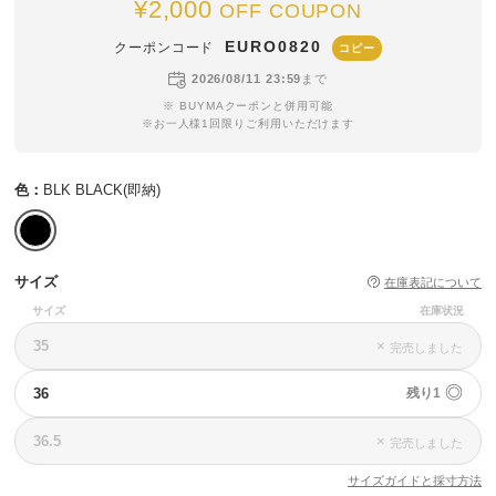
¥2,000
OFF COUPON
EURO0820
クーポンコード
コピー
2026/08/11 23:59
まで
※ BUYMAクーポンと併用可能
※お一人様1回限りご利用いただけます
色：
BLK BLACK(即納)
サイズ
在庫表記について
サイズ
在庫状況
35
×
完売しました
◎
36
残り1
36.5
×
完売しました
サイズガイドと採寸方法