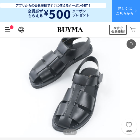
アプリからの会員登録ですぐに使えるクーポンGET！
詳しくは
500
¥
全員必ず
クーポン
こちらから
プレゼント
もらえる
今すぐ
日本語
English
简体中文
繁體中文
会員登録!
465
1
11
/