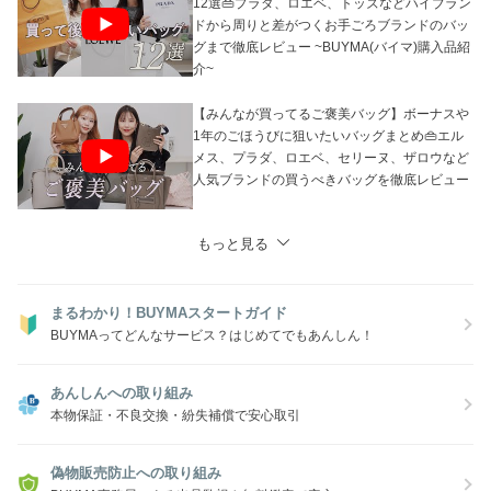
12選👜プラダ、ロエベ、トッズなどハイブラン
ドから周りと差がつくお手ごろブランドのバッ
グまで徹底レビュー ~BUYMA(バイマ)購入品紹
介~
【みんなが買ってるご褒美バッグ】ボーナスや
1年のごほうびに狙いたいバッグまとめ👜エル
メス、プラダ、ロエベ、セリーヌ、ザロウなど
人気ブランドの買うべきバッグを徹底レビュー
もっと見る
まるわかり！BUYMAスタートガイド
BUYMAってどんなサービス？はじめてでもあんしん！
あんしんへの取り組み
本物保証・不良交換・紛失補償で安心取引
偽物販売防止への取り組み