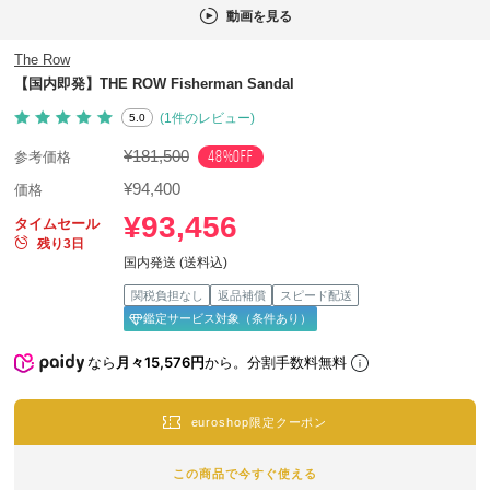
動画を見る
The Row
【国内即発】THE ROW Fisherman Sandal
(1件のレビュー)
5.0
¥181,500
48%OFF
参考価格
¥94,400
価格
¥93,456
タイムセール
残り3日
国内発送 (送料込)
関税負担なし
返品補償
スピード配送
鑑定サービス対象（条件あり）
なら
月々15,576円
から。分割手数料無料
euroshop限定クーポン
この商品で今すぐ使える