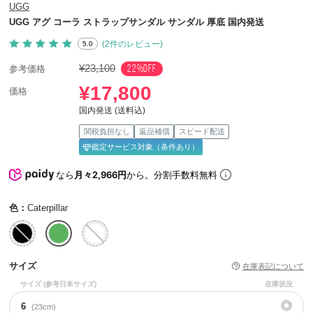
UGG
UGG アグ コーラ ストラップサンダル サンダル 厚底 国内発送
(2件のレビュー)
5.0
¥23,100
22%OFF
参考価格
¥17,800
価格
国内発送 (送料込)
関税負担なし
返品補償
スピード配送
鑑定サービス対象（条件あり）
なら
月々2,966円
から。分割手数料無料
色：
Caterpillar
サイズ
在庫表記について
サイズ
(参考日本サイズ)
在庫状況
◎
6
(23cm)