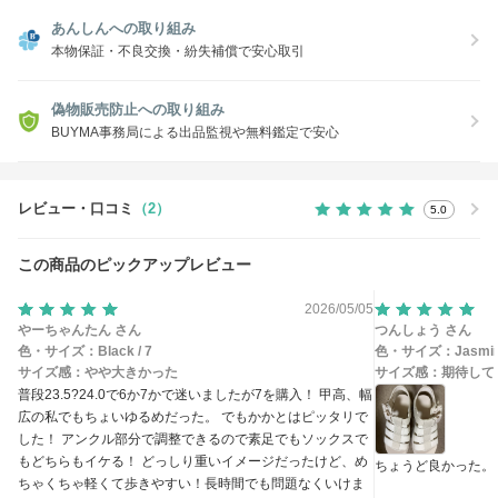
あんしんへの取り組み
本物保証・不良交換・紛失補償で安心取引
偽物販売防止への取り組み
BUYMA事務局による出品監視や無料鑑定で安心
レビュー・口コミ
（2）
5.0
この商品のピックアップレビュー
2026/05/05
やーちゃんたん さん
つんしょう さん
色・サイズ：
Black / 7
色・サイズ：
Jasmin
サイズ感：
やや大きかった
サイズ感：
期待して
普段23.5?24.0で6か7かで迷いましたが7を購入！ 甲高、幅
広の私でもちょいゆるめだった。 でもかかとはピッタリで
した！ アンクル部分で調整できるので素足でもソックスで
もどちらもイケる！ どっしり重いイメージだったけど、め
ちょうど良かった。
ちゃくちゃ軽くて歩きやすい！長時間でも問題なくいけま