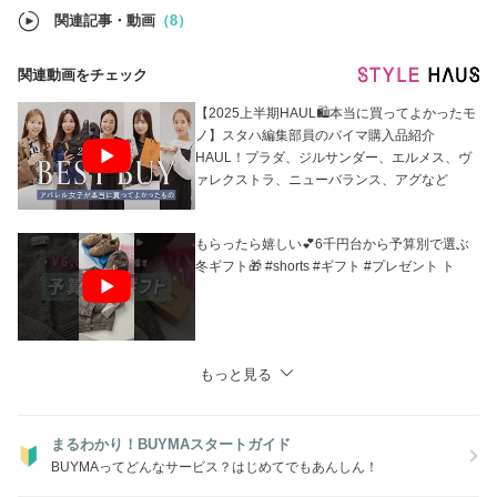
関連記事・動画
（8）
関連動画をチェック
【2025上半期HAUL🛍本当に買ってよかったモ
ノ】スタハ編集部員のバイマ購入品紹介
HAUL！プラダ、ジルサンダー、エルメス、ヴ
ァレクストラ、ニューバランス、アグなど
もらったら嬉しい💕6千円台から予算別で選ぶ
冬ギフト🎁 #shorts #ギフト #プレゼント ト
もっと見る
まるわかり！BUYMAスタートガイド
BUYMAってどんなサービス？はじめてでもあんしん！