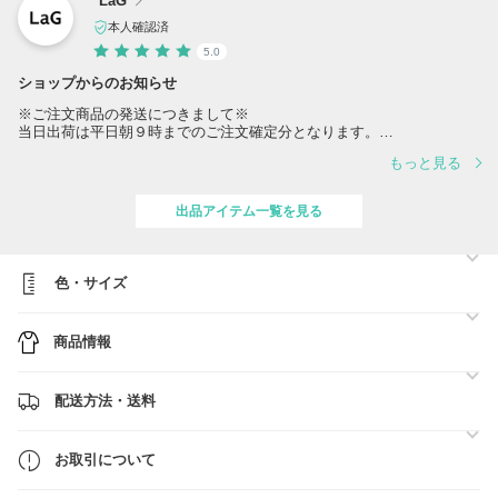
LaG
本人確認済
5.0
ショップからのお知らせ
※ご注文商品の発送につきまして※
当日出荷は平日朝９時までのご注文確定分となります。
週明け月曜日の発送は受注状況になり、火曜日以降の発送になる場合も
もっと見る
ございます。
お時間頂戴する場合もございますが、何卒ご了承くださいませ。
出品アイテム一覧を見る
【GW休業日について】
当店土日祝日を休業日とさせております為
誠に勝手ではございますが5/2～5/6まで休業日とさせて頂きます。
休業日中にいただいたご注文・お問合せは
色・サイズ
翌営業日に順次ご対応とさせていただきます。
在庫についてはご連絡不要でご注文いただけます。
商品情報
※ラッピングサービスについて※
有料にて一部商品を除き全品対応可能となります。
配送方法・送料
必ずラッピングをご注文いただきますようお願い申し上げます。
ラッピング注文ページ↓
https://www.buyma.com/item/117827567/
お取引について