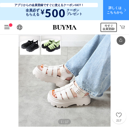
アプリからの会員登録ですぐに使えるクーポンGET！
詳しくは
500
¥
全員必ず
クーポン
こちらから
プレゼント
もらえる
今すぐ
日本語
English
简体中文
繁體中文
会員登録!
217
1
17
/