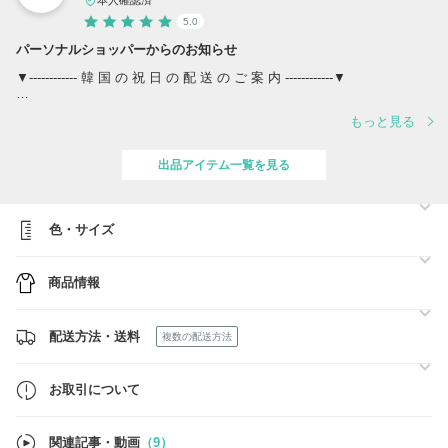
5.0
パーソナルショッパーからのお知らせ
▼------------ 韓 国 の 祝 日 の 配 送 の ご 案 内 ------------▼
韓国の祝日のため、配送についてご案内いたします。
もっと見る
[祝日]
7月17日
出品アイテム一覧を見る
[買入品]
祝日前日の12時までご注文いただいた場合は祝日前に出荷可能です。
色・サイズ
[買入品]
祝日前日の12時まで当店に入荷された場合は祝日前に出荷可能です。
商品情報
以後のご注文および入荷商品につきましては、連休明けより順次発送さ
せていただきます。
配送方法・送料
複数の配送方法
5月初旬は祝日が重なるため、買付先からの発送も遅延が生じる可能性
がございます。
あらかじめご了承いただけますようお願い申し上げます。
お取引について
連休期間を考慮し、日程に余裕を持ってご注文いただけますようお願い
申し上げます。
関連記事・動画
（9）
尚、配送遅延を理由とした「ご注文キャンセル」は難しいです。