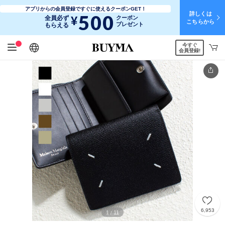
アプリからの会員登録ですぐに使えるクーポンGET！
詳しくは
500
¥
全員必ず
クーポン
こちらから
プレゼント
もらえる
今すぐ
日本語
English
简体中文
繁體中文
会員登録!
6,953
1
11
/