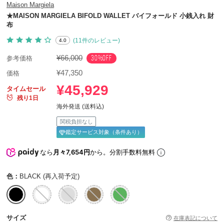
Maison Margiela
★MAISON MARGIELA BIFOLD WALLET バイフォールド 小銭入れ 財
布
(11件のレビュー)
4.0
¥66,000
30%OFF
参考価格
¥47,350
価格
¥45,929
タイムセール
残り1日
海外発送 (送料込)
関税負担なし
鑑定サービス対象（条件あり）
なら
月々7,654円
から。分割手数料無料
色：
BLACK (再入荷予定)
サイズ
在庫表記について