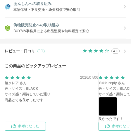
あんしんへの取り組み
本物保証・不良交換・紛失補償で安心取引
偽物販売防止への取り組み
BUYMA事務局による出品監視や無料鑑定で安心
レビュー・口コミ
（11）
4.0
この商品のピックアップレビュー
2026/07/06
綾クレア さん
Yukia reply さん
色・サイズ：
BLACK
色・サイズ：
BLAC
サイズ感：
期待していた通り
サイズ感：
期待して
商品とても良かったです！
良かったです！
参考になった
参考になっ