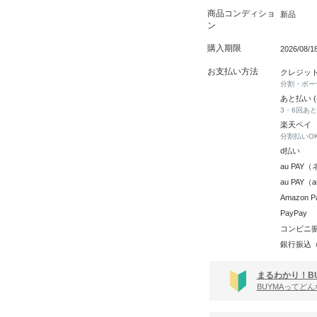
商品コンディショ
新品
ン
購入期限
2026/08/
お支払い方法
クレジッ
分割・ボー
あと払い 
3・6回あ
楽天ペイ
分割払いO
d払い
au PA
au PAY
Amazon P
PayPay
コンビニ
銀行振込
まるわかり！B
BUYMAってど