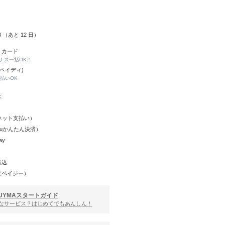
18 （あと
12
日）
トカード
ナス一括OK！
(ペイディ)
と払いOK
K
Y（ネット支払い）
（auかんたん決済）
ay
振込
（ペイジー）
UYMAスタートガイド
んなサービス？はじめてでもあんしん！