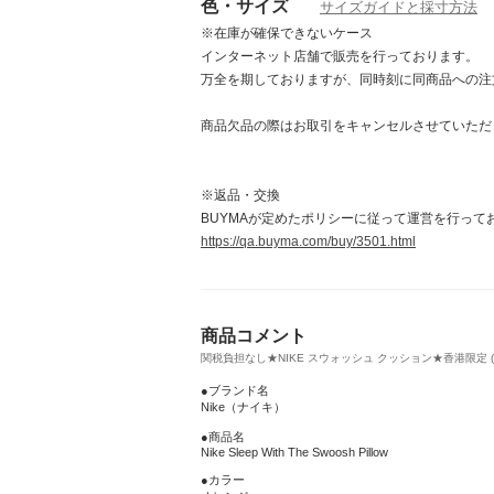
色・サイズ
サイズガイドと採寸方法
※在庫が確保できないケース
インターネット店舗で販売を行っております。
万全を期しておりますが、同時刻に同商品への注
商品欠品の際はお取引をキャンセルさせていただ
※返品・交換
BUYMAが定めたポリシーに従って運営を行って
https://qa.buyma.com/buy/3501.html
商品コメント
関税負担なし★NIKE スウォッシュ クッション★香港限定 (10
●ブランド名
Nike（ナイキ）
●商品名
Nike Sleep With The Swoosh Pillow
●カラー