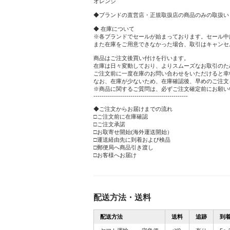
オレンジ
◆ブランドの直営店・正規取扱店の商品のみの取扱い
◆ 在庫について
※各ブランドでセールが始まっております。セール中
また在庫をご用意できなかった場合、取引はキャンセ
商品はご注文後買い付けを行います。
在庫は日々変動しており、よりスムーズなお取引のた
ご注文前に一度在庫のお問い合わせをいただけると幸
なお、在庫が少ないため、在庫確認後、早めのご注文
※商品に関するご質問は、必ずご注文確定前にお願い
----------------------------------------------
◆ご注文からお届けまでの流れ
□ご注文前に在庫確認
□ご注文承諾
□お取寄せ開始(海外運送開始）
□運送経由先に到着および検品
□郵便局へ商品引き渡し
□お客様へお届け
配送方法・送料
配送方法
送料
追跡
到