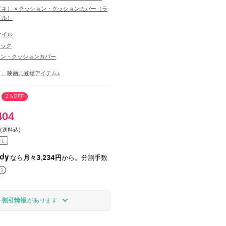
ナイキ） × クッション・クッションカバー（ラ
イル）
タイル
リック
ョン・クッションカバー
Ｖ、映画に登場アイテム♪
2％OFF
404
(送料込)
なし
なら
月々3,234円
から。分割手数
の
割引情報
があります