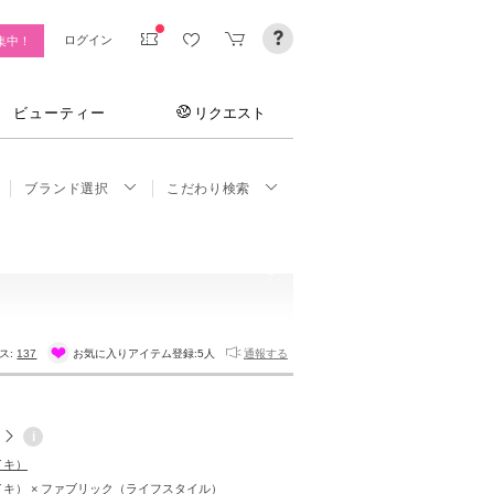
ログイン
集中！
ビューティー
リクエスト
ブランド選択
こだわり検索
ス:
137
お気に入りアイテム登録:
5人
通報する
i
イキ）
ナイキ） × ファブリック（ライフスタイル）