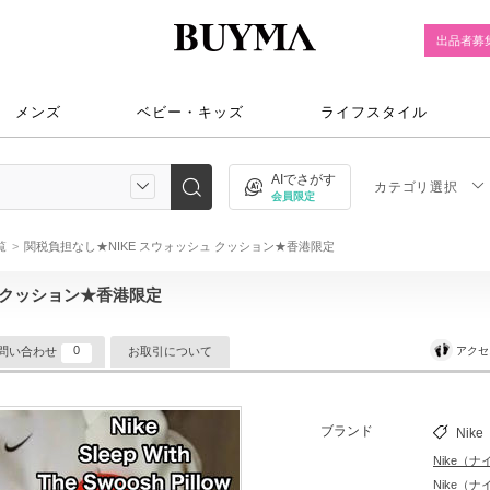
出品者募
メンズ
ベビー・キッズ
ライフスタイル
AIでさがす
カテゴリ選択
会員限定
一覧
関税負担なし★NIKE スウォッシュ クッション★香港限定
ュ クッション★香港限定
0
アクセ
問い合わせ
お取引について
ブランド
Nike
Nike（ナ
Nike（