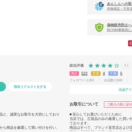
あんしんへの取
本物保証・不良
偽物販売防止へ
BUYMA事務局
総合評価
4.1
522
4
5
満足
普通
不満
フォロワー
1,001
出品数
2,500
指名リクエストをする
出品アイ
お取引について
ご購入の前に必
品と、誠実なお取引を大切にしており
■ 安心してお選びいただくために
当店では、正規品のみの厳選した買い
ております。
から商品を厳選して買い付けを行い、
商品はすべて、ブランド直営店および
ます。
着後は状態確認・検品を行ったうえで