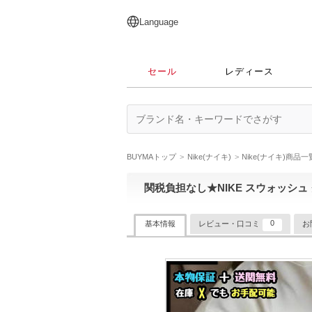
English
日本語
简体中文
繁體中文
Language
セール
レディース
BUYMAトップ
Nike(ナイキ)
Nike(ナイキ)商品
関税負担なし★NIKE スウォッシ
0
基本情報
レビュー・口コミ
お