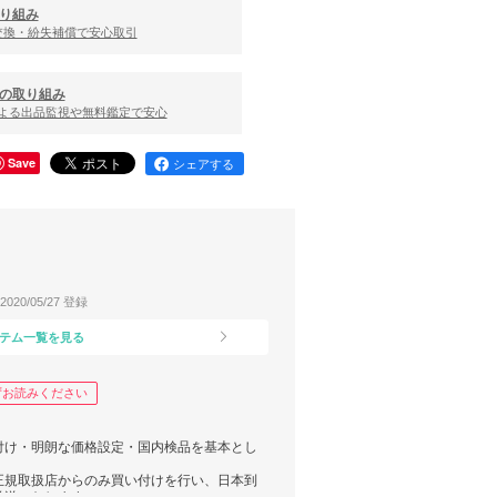
り組み
交換・紛失補償で安心取引
の取り組み
による出品監視や無料鑑定で安心
Save
シェアする
2020/05/27 登録
テム一覧を見る
ずお読みください
付け・明朗な価格設定・国内検品を基本とし
正規取扱店からのみ買い付けを行い、日本到
発送いたします。