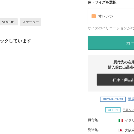
色・サイズを選択
オレンジ
VOGUE
スケーター
サイズのバリエーションが
ックしています
カ
買付先の在
購入前に出品者
在庫・商品に
新規
BUYMA CARD
ALL-IN
不要な
買付地
イタ
発送地
大阪