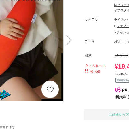
Nike（
イフスタ
カテゴリ
ライフス
>
ファブ
>
クッシ
テーマ
雑誌、Ｔ
¥19,800
価格
¥19,
タイムセール
残り5日
国内発送 
関税負担
料無料
出品者から
示されます