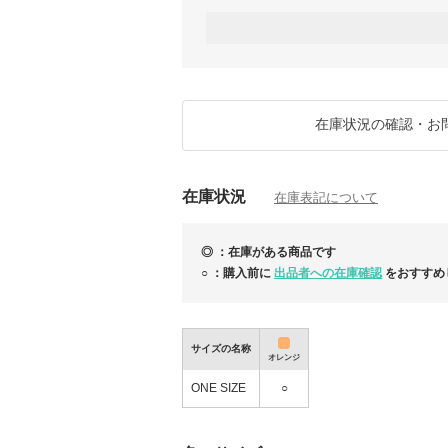
BUYMAの鑑定サービスにおいても、これ
ん。
また、国内外のスタイリストワークやコーデ
かし、品質・信頼性ともに自信を持ってご案
す。
世界各国の買付ネットワークを活用し、日本
在庫状況の確認・お
どもご案内可能です。
お探しの商品がございましたら、リクエスト
ください。
在庫状況
お一人おひとりとのご縁を大切にし、
在庫表記について
ご注文前のご相談からお届けまで、誠意をも
■ BUYMAの安心サポートについて
◎ ：在庫がある商品です
BUYMAでは、万が一に備えた公式の補償制
より安心してお買い物いただくため、以下も
○ ：購入前に
出品者への在庫確認
をおすすめ
・あんしんプラス
https://qa.buyma.com/bm/1006.html
・鑑定サービス
https://qa.buyma.com/trouble/5205.html
サイズの名称
オレンジ
ONE SIZE
○
†世界のセレブを魅了するクロムハーツ†