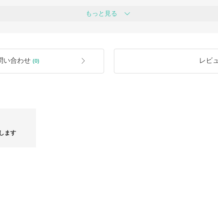
まで一度も問題が生じたことはございませ
もっと見る
また、関税・消費税はすべて当店にて
追加でお支払いいただく費用はござい
ィネート業務を通じて培った知見を活
内できる商品のみを掲載しておりま
■ ご購入前のご確認
商品内容（型番・サイズ・仕様等）は
気になる点がございましたら、ご注文
未入荷品、国内完売品、希少モデルな
たら、安心してご判断いただけるよう
問い合わせ
レビ
(0)
も承っておりますのでお気軽にご相談
■ 商品の品質基準について
海外ブランド製品は、海外の品質基準
そのため、日本国内基準とは異なる場
ます。
って対応させていただきます。
正規品の特性として、あらかじめご理
■ 付属品・梱包について
度もご用意されています。
正規箱や付属品の有無は、ブランドお
あわせてご確認ください。
正規箱は付属品の扱いとなり、商品本
します
付属品や梱包状態を理由とした返品・
■ 返品・交換について
ご注文確定後のキャンセルや内容変更
また、取引完了後の返品・交換はお受
サイズ感等がご不安な場合は、BUYM
検討ください。
CHANEL SS25 コレクション 入荷！
国内最安値！