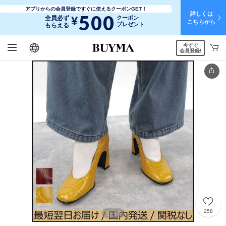
アプリからの会員登録ですぐに使えるクーポンGET！
詳しくは
500
¥
全員必ず
クーポン
こちらから
プレゼント
もらえる
今すぐ
日本語
English
简体中文
繁體中文
会員登録!
258
1
18
/