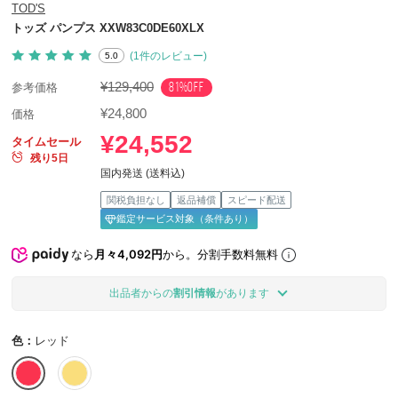
TOD'S
トッズ パンプス XXW83C0DE60XLX
(1件のレビュー)
5.0
¥129,400
81%OFF
参考価格
¥24,800
価格
¥24,552
タイムセール
残り5日
国内発送 (送料込)
関税負担なし
返品補償
スピード配送
鑑定サービス対象（条件あり）
なら
月々4,092円
から。分割手数料無料
出品者からの
割引情報
があります
色：
レッド