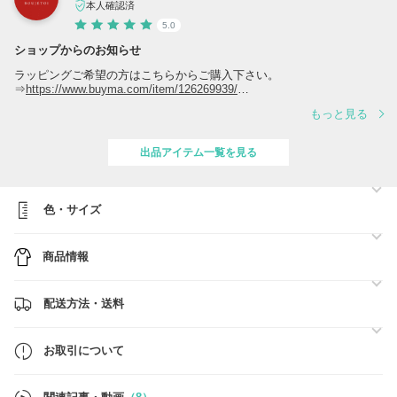
本人確認済
5.0
ショップからのお知らせ
ラッピングご希望の方はこちらからご購入下さい。
⇒
https://www.buyma.com/item/126269939/
もっと見る
『Brand Concierge』とは…
この度は数あるショップの中から『Brand Concierge』をご覧いただ
き、誠にありがとうございます。
出品アイテム一覧を見る
2014年からショップをオープンし、おかげさまで注文実績が2万件以上
となりました(^^♪
色・サイズ
当ショップでは、"HERMES/エルメス" "TOD'S/トッズ" "CELINE/セリ
ーヌ" "LOEWE/ロエベ"を中心に、ラグジュアリーブランドからカジュ
アルブランドまで、幅広い商品を取り扱っております。
商品情報
※当店ではすべての商品、関税不要です。
※商品はすべて「安心」「安全」の、国内からの発送となります。
配送方法・送料
※平日13時までに決済完了が確認できましたら、最短日で発送可能。
欲しい時にすぐお手元に届きます。
お取引について
※毎日在庫更新しているため、在庫確認はご不要です。そのままご購入
手続きへお進みください。