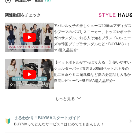
関連記事・動画
（8）
※安心したお取引のために、ご注文の前に必ず【お取引について】をご
確認ください。
関連動画をチェック
高額商品ですので、お客様が安心してお買い物ができる店舗づくりを目
指しております。
アパレル女子の推しシューズ20選👟アディダス
いつでもお気軽にお問い合わせくださいませ(^^)/
やプーマのバズりスニーカー、トッズやボッテ
ガのサンダル、知る人ぞ知るブランドのシュー
ズや韓国プチプラサンダルなど ~BUYMA(バイ
マ)購入品紹介~
【ペットボトルがすっぽり入る！】使いやすい
ショルダーバッグ9選🥤500mlペットボトルの
他に日傘やミニ扇風機など夏の必需品も入るか
徹底レビュー🔍~BUYMA購入品紹介~
もっと見る
まるわかり！BUYMAスタートガイド
BUYMAってどんなサービス？はじめてでもあんしん！