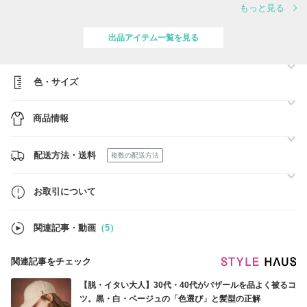
もっと見る
※ご注文の確定(決済完了)時点で、こちらの内容にご了承いただいたも
のとさせていただきます
出品アイテム一覧を見る
※沖縄・離島送料のご案内※
・沖縄及び離島にお住まいの方は、1点のご注文につき￥1,500の追加送
料を頂戴致しますので予めご了承ください。
色・サイズ
・ご注文後、販売ブランド在庫切れ・販売ブランド価格変更により、ご
注文後にキャンセルを行う可能性有
商品情報
・販売ブランドへ買い付け後の変更・キャンセル対応不可
・お客様都合による返品・交換・キャンセルは対応不可
配送方法・送料
複数の配送方法
営業時間 ：10時～17時
定休日：土曜・日曜・韓国祝日【8/17(月 ) 韓国祝日のため当店定休
日】
お取引について
※営業時間外のお問い合わせについては翌営業日にご対応させていただ
きますのでご了承ください
関連記事・動画
（5）
関連記事をチェック
【脱・イタい大人】30代・40代がバザールを品よく被るコ
ツ。黒・白・ベージュの「色選び」と髪型の正解