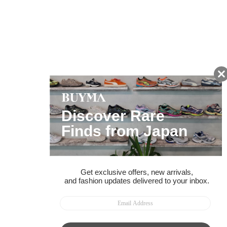
友だちに追加して
BUYMA会員だけの
お得な情報をGET!
ポイント還元サービス
ページトップへ
BUYMAスタートガイド
安心への取り組み
ガイド・お問い合わせ
かんたん購入ガイド
BUYMA偽物販売防止の取り組み
BUYMA CARD
利用規約
プライバシー
特定商取引法に関する表記
お客様情報の外部送信について
脆弱性報告
お知らせ(PCサイト)