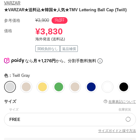
VARZAR
★VARZAR★送料込★韓国★人気★TMV Lettering Ball Cap (Twill)
¥3,900
1%OFF
参考価格
¥3,830
価格
海外発送 (送料込)
関税負担なし
返品補償
なら
月々1,276円
から。分割手数料無料
色：
Twill Gray
サイズ
在庫表記について
サイズ
在庫状況
◯
FREE
サイズガイドと採寸方法