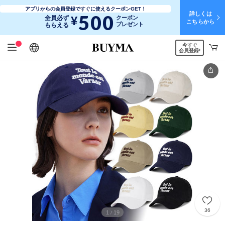
アプリからの会員登録ですぐに使えるクーポンGET！
詳しくは
500
¥
全員必ず
クーポン
こちらから
プレゼント
もらえる
今すぐ
日本語
English
简体中文
繁體中文
会員登録!
36
1
19
/