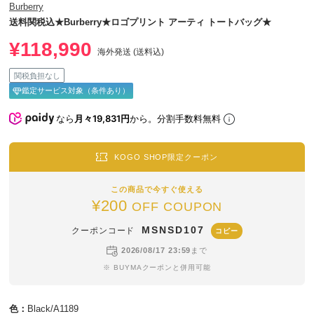
Burberry
送料関税込★Burberry★ロゴプリント アーティ トートバッグ★
¥118,990
海外発送 (送料込)
関税負担なし
鑑定サービス対象（条件あり）
なら
月々19,831円
から。分割手数料無料
KOGO SHOP限定クーポン
この商品で今すぐ使える
¥200
OFF COUPON
MSNSD107
クーポンコード
コピー
2026/08/17 23:59
まで
※ BUYMAクーポンと併用可能
色：
Black/A1189