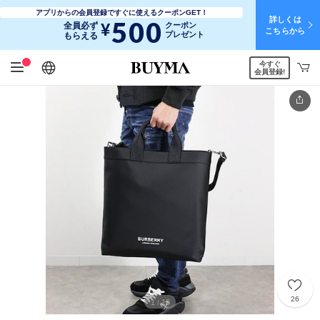
アプリからの会員登録ですぐに使えるクーポンGET！
詳しくは
500
¥
全員必ず
クーポン
こちらから
プレゼント
もらえる
今すぐ
日本語
English
简体中文
繁體中文
会員登録!
26
1
13
/