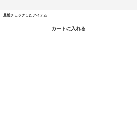
最近チェックしたアイテム
カートに入れる
送料関税込★Burberry★
ロゴプリント アーティ
トートバッグ★
¥118,990