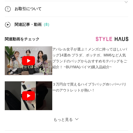
※ご購入後のキャンセルはお断りさせていただきます。
お取引について
※付属品:(正規品箱、ダストバッグ、タグ類など)元々付属されたもの
は、付属します。
ただし、ブランドの特性、入荷時期、生産時期により付属品の構成が異
関連記事・動画
（8）
なる場合がございます。
韓国ではエコ活動のため、ショッパーや紙袋は、付属しません。
関連動画をチェック
アパレル女子が選ぶ！メンズに持ってほしいバ
ッグ14選👜 プラダ、ボッテガ、MM6など人気
ブランドのバッグからおすすめモテバッグをご
紹介！ ~BUYMA(バイマ)購入品紹介~
３万円台で買えるハイブラバッグ👜✨バーバリ
ーのアウトレットが熱い！
もっと見る