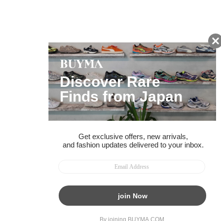
ページトップへ
BUYMAスタートガイド
安心への取り組み
ガイド・お問い合わせ
かんたん購入ガイド
BUYMA偽物販売防止の取り組み
BUYMA CARD
利用規約
プライバシー
特定商取引法に関する表記
お客様情報の外部送信について
脆弱性報告
お知らせ(PCサイト)
会社案内
スタッフ募集