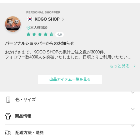
PERSONAL SHOPPER
KOGO SHOP
本人確認済
4.6
パーソナルショッパーからのお知らせ
おかげさまで、KOGO SHOPの累計ご注文数が3000件、
フォロワー数4000人を突破いたしました。日頃よりご利用いただいて
おりますお客様に、心より御礼申し上げます。これからも安心してお買
もっと見る
い物をお楽しみいただけるよう、サービスの向上とより良いショップ作
りに努めてまいります。今後とも変わらぬご愛顧を賜りますよう、よろ
しくお願い申し上げます。
出品アイテム一覧を見る
◇クーポン発行◇
フォローをして頂いた方にのみ、お得なクーポン＆新商品情報をお届け
致しております。
色・サイズ
また欲しいもの登録していただくと、クーポンやお値下げのご連絡が届
きます。
商品情報
※KOGO SHOPでは正規品のみお取り扱いしております。もし、ご注
文後不安な点がございましたら、BUYMAの鑑定サービスをご利用いた
だきますようお願い致します。
配送方法・送料