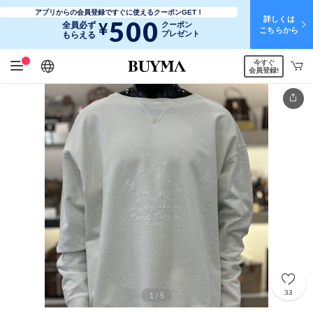
アプリからの会員登録ですぐに使えるクーポンGET！
詳しくは
500
¥
全員必ず
クーポン
こちらから
プレゼント
もらえる
今すぐ
日本語
English
简体中文
繁體中文
会員登録!
33
1
5
/