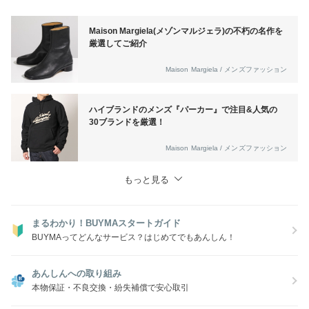
文から2日間支払いが完了されてない件はキャンセルさせて頂きます。
（差額分が確認されないと買い付けを行っておりません。）
Maison Margiela(メゾンマルジェラ)の不朽の名作を
厳選してご紹介
■関税・送料については当店が負担致します。
沖縄追加料金有
Maison Margiela / メンズファッション
■発送期間
10~14日以内でご案内しますが海外で買い付けになる場合は３週間以上
ハイブランドのメンズ『パーカー』で注目&人気の
かかります。
30ブランドを厳選！
■返品手続き
安心プラス加入済みでしたらBUYMAより対応可能です。必ず返品補償
Maison Margiela / メンズファッション
制度をご確認ください。
もっと見る
https://www.buyma.com/contents/safety/anshin.html
まるわかり！BUYMAスタートガイド
BUYMAってどんなサービス？はじめてでもあんしん！
あんしんへの取り組み
本物保証・不良交換・紛失補償で安心取引