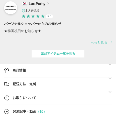
Lux-Purity
本人確認済
5.0
パーソナルショッパーからのお知らせ
★韓国祝日のお知らせ★
8月17日は韓国祝日の影響により問い合わせ、発送等の業務対応外で
もっと見る
す。
『お取引について』を必ずご確認ください。
出品アイテム一覧を見る
■お取引流れ
商品情報
①ご注文の前に在庫確認(ご注文のタイミングで完売になる可能性有)
配送方法・送料
②ご注文→差額分発生するお客様に支払い案内(当店)・支払い(お客
様)→買い付け(1~5日以内)→商品検収→発送(約4~6日)→お手元に到着→
取引評価(完了)
お取引について
■差額分に関して
ご希望の色、サイズにより買い付け値段差があるため追加料金が発生す
関連記事・動画
（10）
る場合がございます。注文確認後、別途支払いURLでご案内します。注