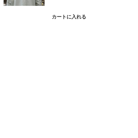
カートに入れる
MAISON MARIGIELA ナ
ンバリングロゴスウェッ
トシャツ
¥62,900
53%OFF