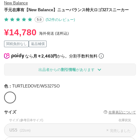
New Balance
手元在庫有【New Balance】ニューバランス特大ロゴ327スニーカー
(52件のレビュー)
5.0
¥14,780
海外発送 (送料込)
関税負担なし
返品補償
なら
月々2,463円
から。分割手数料無料
出品者からの
割引情報
があります
色：
TURTLEDOVE/WS327SO
サイズ
在庫表記について
サイズ
(参考日本サイズ)
在庫状況
US5
×
(22cm)
完売しました