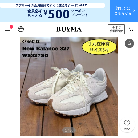
アプリからの会員登録ですぐに使えるクーポンGET！
詳しくは
500
¥
全員必ず
クーポン
こちらから
プレゼント
もらえる
今すぐ
日本語
English
简体中文
繁體中文
会員登録!
652
1
20
/