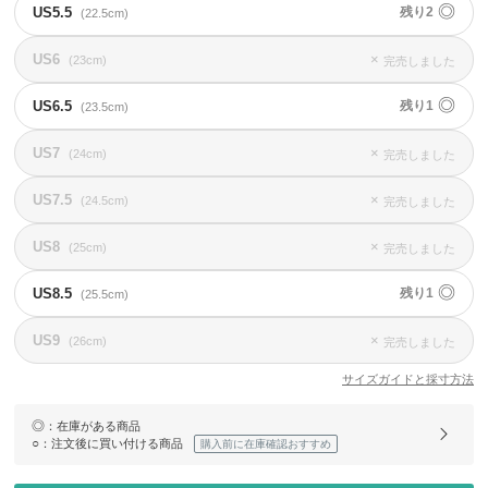
◎
US5.5
残り2
(22.5cm)
US6
×
(23cm)
完売しました
◎
US6.5
残り1
(23.5cm)
US7
×
(24cm)
完売しました
US7.5
×
(24.5cm)
完売しました
US8
×
(25cm)
完売しました
◎
US8.5
残り1
(25.5cm)
US9
×
(26cm)
完売しました
サイズガイドと採寸方法
◎
：在庫がある商品
○
：注文後に買い付ける商品
購入前に在庫確認おすすめ