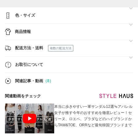
国内発送の商品はすでに手元に在庫確保済みの商品となります。
発送からお受け取りまで：大体１-３日
色・サイズ
◆箱に入れて梱包をご希望の方は以下リンクよりお手続きをお願いいた
します。
https://www.buyma.com/item/102978767/
商品情報
◇ご注文前に必ず「在庫・商品に関するお問い合わせ」から在庫確認の
お問い合わせをお願い致します。
配送方法・送料
複数の配送方法
◆お探しのアイテムがございましたら指名リクエストからお気軽にお問
い合せください。全世界からお探しさせて頂きます♪
お取引について
◇ご注文の前に必ず【お取引について】をお読み下さい。
関連記事・動画
（8）
関連動画をチェック
本当に歩きやすい一軍サンダル12選🩴アパレル
女子が推す今年のおすすめを徹底レビュー！セ
リーヌ、ロエベ、プラダなどのハイブランドか
らTAW&TOE、ORRなど最旬韓国ブランドまで