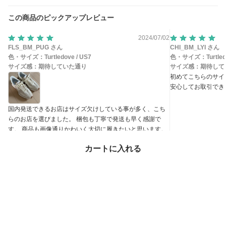
この商品のピックアップレビュー
2024/07/02
FLS_BM_PUG さん
CHI_BM_LYI さん
色・サイズ：
Turtledove / US7
色・サイズ：
Turtle
サイズ感：
期待していた通り
サイズ感：
期待して
初めてこちらのサイ
安心してお取引できま
国内発送できるお店はサイズ欠けしている事が多く、こち
らのお店を選びました。 梱包も丁寧で発送も早く感謝で
す。 商品も画像通りかわいく大切に履きたいと思います。
参考になった 2
参考になった
カートに入れる
この商品のお問い合わせ
（54）