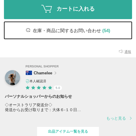
カートに入れる
在庫・商品に関するお問い合わせ
(54)
通報
PERSONAL SHOPPER
Chamelee
本人確認済
5.0
パーソナルショッパーからのお知らせ
◇オーストラリア発送分◇
発送からお受け取りまで：大体６-１０日
もっと見る
◆4/3-4/8までイースターホリデーのため、オーストラリアからの発送
業務は4/9からとなります。ご理解・ご了承をお願いいたします◆
出品アイテム一覧を見る
◇国内発送分◇