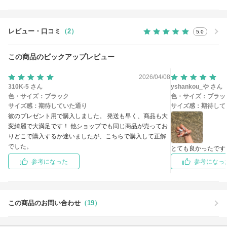
レビュー・口コミ
（2）
5.0
この商品のピックアップレビュー
2026/04/08
310K-5 さん
yshankou_や さん
色・サイズ：
ブラック
色・サイズ：
ブラッ
サイズ感：
期待していた通り
サイズ感：
期待して
彼のプレゼント用で購入しました。 発送も早く、商品も大
変綺麗で大満足です！ 他ショップでも同じ商品が売ってお
りどこで購入するか迷いましたが、こちらで購入して正解
でした。
とても良かったです
参考になった
参考になっ
この商品のお問い合わせ
（19）