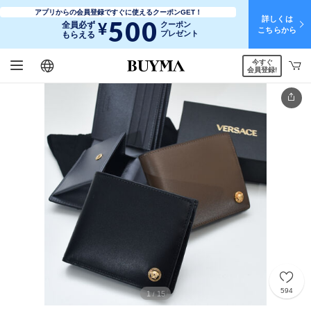
アプリからの会員登録ですぐに使えるクーポンGET！
詳しくは
500
¥
全員必ず
クーポン
こちらから
プレゼント
もらえる
今すぐ
日本語
English
简体中文
繁體中文
会員登録!
594
1
15
/