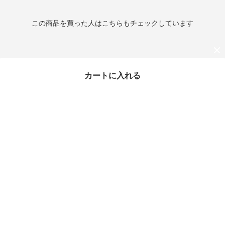
この商品を買った人はこちらもチェックしています
カートに入れる
最近チェックしたアイテム
ヴェルサーチ 財布 本革
バロック メンズ VERSA
CE 1006117
¥39,800