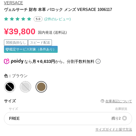
VERSACE
ヴェルサーチ 財布 本革 バロック メンズ VERSACE 1006117
(2件のレビュー)
5.0
¥39,800
国内発送 (送料込)
関税負担なし
スピード配送
鑑定サービス対象（条件あり）
なら
月々6,633円
から。分割手数料無料
色：
ブラウン
サイズ
在庫表記について
サイズ
在庫状況
◎
FREE
残り2
サイズガイドと採寸方法