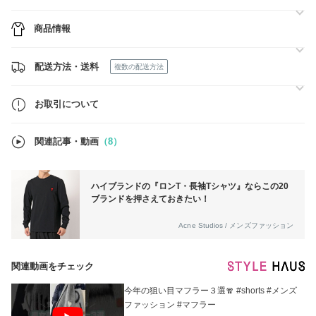
【発送について】
https://www.buyma.com/buyer/7707417/post/398554.html
商品情報
【営業日・問い合わせ】
平日：10：00～17：00
休業日：土日祝
配送方法・送料
複数の配送方法
お取引について
関連記事・動画
（8）
ハイブランドの『ロンT・長袖Tシャツ』ならこの20
ブランドを押さえておきたい！
Acne Studios / メンズファッション
関連動画をチェック
今年の狙い目マフラー３選🧣 #shorts #メンズ
ファッション #マフラー