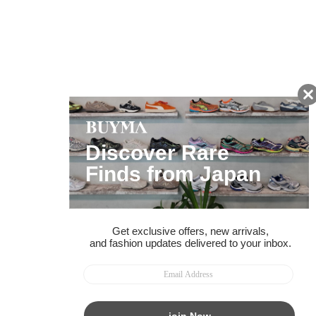
友だちに追加して
BUYMA会員だけの
お得な情報をGET!
ポイント還元サービス
ページトップへ
BUYMAスタートガイド
安心への取り組み
ガイド・お問い合わせ
かんたん購入ガイド
BUYMA偽物販売防止の取り組み
BUYMA CARD
利用規約
プライバシー
特定商取引法に関する表記
お客様情報の外部送信について
脆弱性報告
お知らせ(PCサイト)