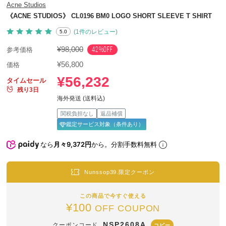
Acne Studios
《ACNE STUDIOS》 CL0196 BM0 LOGO SHORT SLEEVE T SHIRT
(1件のレビュー)
5.0
¥98,000
42%OFF
参考価格
¥56,800
価格
¥56,232
タイムセール
残り3日
海外発送 (送料込)
関税負担なし
返品補償
鑑定サービス対象（条件あり）
なら
月々9,372円
から。分割手数料無料
Nunssop39.限定クーポン
この商品で今すぐ使える
¥100
OFF COUPON
NSP2608A
クーポンコード
コピー