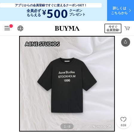
アプリからの会員登録ですぐに使えるクーポンGET！
詳しくは
500
¥
全員必ず
クーポン
こちらから
プレゼント
もらえる
今すぐ
日本語
English
简体中文
繁體中文
会員登録!
639
1
8
/