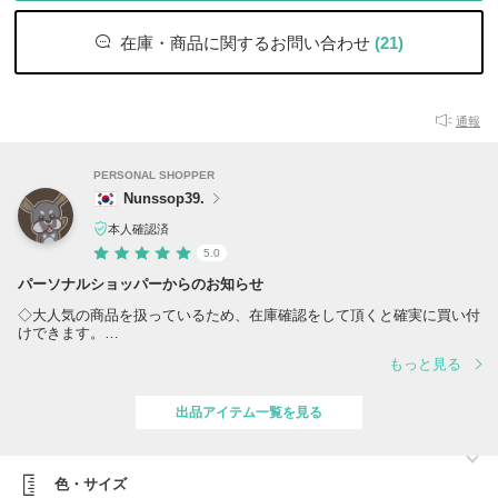
在庫・商品に関するお問い合わせ
(21)
通報
PERSONAL SHOPPER
Nunssop39.
本人確認済
5.0
パーソナルショッパーからのお知らせ
◇大人気の商品を扱っているため、在庫確認をして頂くと確実に買い付
けできます。
◇注文確定後（決済後）のサイズ・デザイン変更・キャンセルはできま
もっと見る
せん。
◇基本的に公式サイト・百貨店のオンラインサイトから買い付けさせて
いただいております。
出品アイテム一覧を見る
◇取引についてをご確認いただき、ご了承の上ご注文よろしくお願い致
します。
◇沖縄・離島・北海道の方は、発送できる運送をご選択ください。
選択されてない場合は、発送できませんのでご注意ください。
色・サイズ