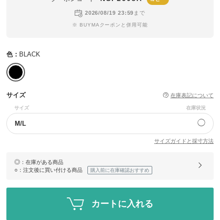
2026/08/19 23:59
まで
※ BUYMAクーポンと併用可能
色：
BLACK
サイズ
在庫表記について
サイズ
在庫状況
◯
M/L
サイズガイドと採寸方法
◎
：在庫がある商品
○
：注文後に買い付ける商品
購入前に在庫確認おすすめ
カートに入れる