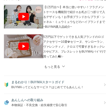
【1万円台〜】本当に使いやすい！フラグメン
トケースを機能別で紹介👛お札が二つ折りで入
るデザインも！お手頃ブランドからプラダ・シ
ャネル・ミュウミュウなどのハイブランドまで
~BUYMA購入品紹介~
5万円以下でゲットできる人気ブランドのロゴ
アクセサリー10選💎セリーヌ、サンローラン、
ヴァレンティノ、クロエで可愛すぎるネックレ
スやピアス、ブレスレットをBUYMA(バイマ)で
買ってみた🛍️✨
もっと見る
まるわかり！BUYMAスタートガイド
BUYMAってどんなサービス？はじめてでもあんしん！
あんしんへの取り組み
本物保証・不良交換・紛失補償で安心取引