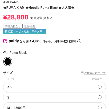
AMI PARIS
★PUMA X AMI★Hoodie Puma Black★大人気★
¥28,800
海外発送 (送料込)
関税負担なし
返品補償
鑑定サービス対象（条件あり）
なら
月々4,800円
から。分割手数料無料
色：
Puma Black
サイズ
在庫表記について
サイズ
在庫状況
◯
XS
◯
S
◯
M + 13000円