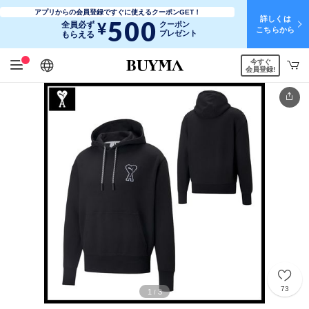
アプリからの会員登録ですぐに使えるクーポンGET！
詳しくは
500
¥
全員必ず
クーポン
こちらから
プレゼント
もらえる
今すぐ
日本語
English
简体中文
繁體中文
会員登録!
73
1
3
/