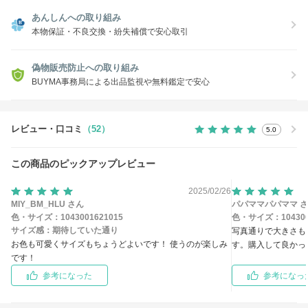
あんしんへの取り組み
本物保証・不良交換・紛失補償で安心取引
偽物販売防止への取り組み
BUYMA事務局による出品監視や無料鑑定で安心
レビュー・口コミ
（52）
5.0
この商品のピックアップレビュー
2025/02/26
MIY_BM_HLU さん
パパママパパママ 
色・サイズ：
1043001621015
色・サイズ：
10430
サイズ感：
期待していた通り
写真通りで大きさも
お色も可愛くサイズもちょうどよいです！ 使うのが楽しみ
す。購入して良かっ
です！
参考になった
参考になっ