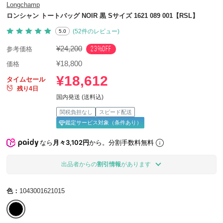
Longchamp
ロンシャン トートバッグ NOIR 黒 Sサイズ 1621 089 001【RSL】
(52件のレビュー)
5.0
¥24,200
23%OFF
参考価格
¥18,800
価格
¥18,612
タイムセール
残り4日
国内発送 (送料込)
関税負担なし
スピード配送
鑑定サービス対象（条件あり）
なら
月々3,102円
から。分割手数料無料
出品者からの
割引情報
があります
色：
1043001621015