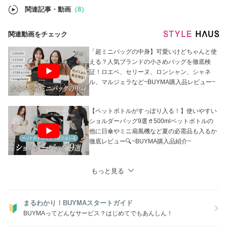
関連記事・動画
（8）
関連動画をチェック
「超ミニバッグの中身】可愛いけどちゃんと使
える？人気ブランドの小さめバッグを徹底検
証！ロエベ、セリーヌ、ロンシャン、シャネ
ル、マルジェラなど~BUYMA購入品レビュー~
【ペットボトルがすっぽり入る！】使いやすい
ショルダーバッグ9選🥤500mlペットボトルの
他に日傘やミニ扇風機など夏の必需品も入るか
徹底レビュー🔍~BUYMA購入品紹介~
もっと見る
まるわかり！BUYMAスタートガイド
BUYMAってどんなサービス？はじめてでもあんしん！