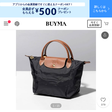
アプリからの会員登録ですぐに使えるクーポンGET！
詳しくは
500
¥
全員必ず
クーポン
こちらから
プレゼント
もらえる
今すぐ
日本語
English
简体中文
繁體中文
会員登録!
379
1
15
/