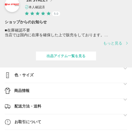
1st STREET
本人確認済
5.0
ショップからのお知らせ
■在庫確認不要
当店では国内に在庫を確保した上で販売をしております。
商品ページの在庫表記が【◎】となっている商品は、事前の在庫確認な
もっと見る
くご注文いただけます。
まれに、在庫連動システムのタイムラグにより、注文確定後に欠品のと
なる場合がございます。その場合は、当店からキャンセルのご連絡後、
出品アイテム一覧を見る
BUYMAより全額が返金されます。
■商品の付属品及び製品の仕様変更について
当店では海外から直接仕入れを行っている関係上、基本的に保存箱や保
色・サイズ
存袋、ブランドショッパー等の付属はございません。
付属がある場合は、商品ページに画像を掲載しております。
商品情報
※メーカー側にて、不定期に付属品等が仕様変更される場合がございま
す。
財布などのオリジナルボックス、生地や金具、ファスナー形状等が実際
の商品画像と異なる場合がございます。
配送方法・送料
※並行輸入商品は、商品管理上タグなどのバーコード部分や品番を海外
にて切り取られて輸入されるものが一部ございます。
予めご了承のほどお願い申し上げます。
お取引について