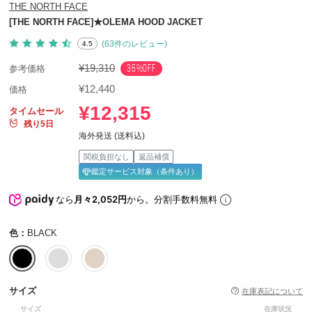
THE NORTH FACE
[THE NORTH FACE]★OLEMA HOOD JACKET
(63件のレビュー)
4.5
¥19,310
36%OFF
参考価格
¥12,440
価格
¥12,315
タイムセール
残り5日
海外発送 (送料込)
関税負担なし
返品補償
鑑定サービス対象（条件あり）
なら
月々2,052円
から。分割手数料無料
色：
BLACK
サイズ
在庫表記について
サイズ
在庫状況