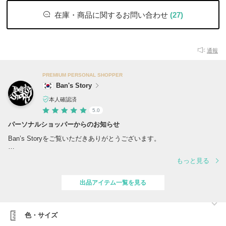
在庫・商品に関するお問い合わせ
(27)
通報
PREMIUM PERSONAL SHOPPER
Ban's Story
本人確認済
5.0
パーソナルショッパーからのお知らせ
Ban’s Storyをご覧いただきありがとうございます。
当ショップでは、在庫を確保して販売している商品と、ご注文をいただ
もっと見る
いてから買付・発送を行う商品がございます。
在庫商品につきましては、ご注文日から1～2日以内（土・日・祝日を
除く）に発送しております。
出品アイテム一覧を見る
買付商品の場合は、通常平日基準で3～6日ほどの買付期間をいただい
ております。
出荷後の配送スケジュールにつきましては、配送業者や現地の状況によ
色・サイズ
り異なりますため、正確な日数をお約束することは難しいですが、