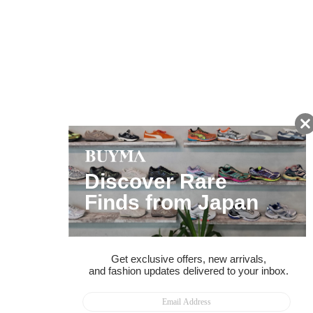
友だちに追加して
BUYMA会員だけの
お得な情報をGET!
ポイント還元サービス
ページトップへ
BUYMAスタートガイド
安心への取り組み
ガイド・お問い合わせ
かんたん購入ガイド
BUYMA偽物販売防止の取り組み
BUYMA CARD
利用規約
プライバシー
特定商取引法に関する表記
お客様情報の外部送信について