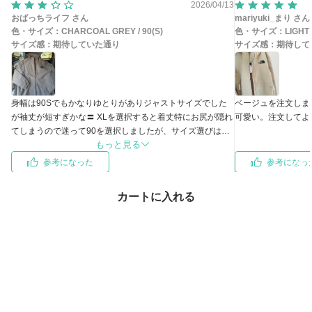
2026/04/13
おばっちライフ さん
mariyuki_まり さん
色・サイズ：
CHARCOAL GREY / 90(S)
色・サイズ：
LIGHT 
サイズ感：
期待していた通り
サイズ感：
期待して
身幅は90Sでもかなりゆとりがありジャストサイズでした
ベージュを注文しま
が袖丈が短すぎかな〓 XLを選択すると着丈特にお尻が隠れ
可愛い。注文してよ
てしまうので迷って90を選択しましたが、サイズ選びは難
もっと見る
しいですね〓
参考になった
参考になっ
カートに入れる
この商品のお問い合わせ
（27）
この商品を買った人はこちらもチェックしています