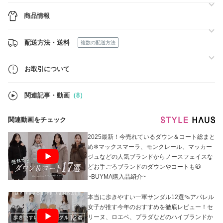
SAGAWAをご利用の場合は通常、発送から5～11日程度,EMSの場合通
常、発送から3～8日程度でお届けが可能です。
商品情報
できるだけ迅速に発送できるよう努めておりますので、ご理解のほどよ
ろしくお願いいたします。
配送方法・送料
複数の配送方法
お取引について
関連記事・動画
（8）
関連動画をチェック
2025最新！今売れているダウン＆コート総まと
め❄マックスマーラ、モンクレール、マッカー
ジュなどの人気ブランドからノースフェイスな
どお手ごろブランドのダウンやコートも🧥
~BUYMA購入品紹介~
本当に歩きやすい一軍サンダル12選🩴アパレル
女子が推す今年のおすすめを徹底レビュー！セ
リーヌ、ロエベ、プラダなどのハイブランドか