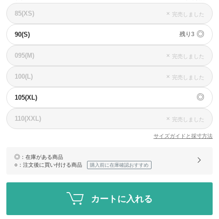
85(XS)
×
完売しました
◎
90(S)
残り3
095(M)
×
完売しました
100(L)
×
完売しました
◎
105(XL)
110(XXL)
×
完売しました
サイズガイドと採寸方法
◎
：在庫がある商品
○
：注文後に買い付ける商品
購入前に在庫確認おすすめ
カートに入れる