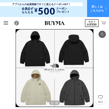
アプリからの会員登録ですぐに使えるクーポンGET！
詳しくは
500
¥
全員必ず
クーポン
こちらから
プレゼント
もらえる
今すぐ
日本語
English
简体中文
繁體中文
会員登録!
813
1
16
/