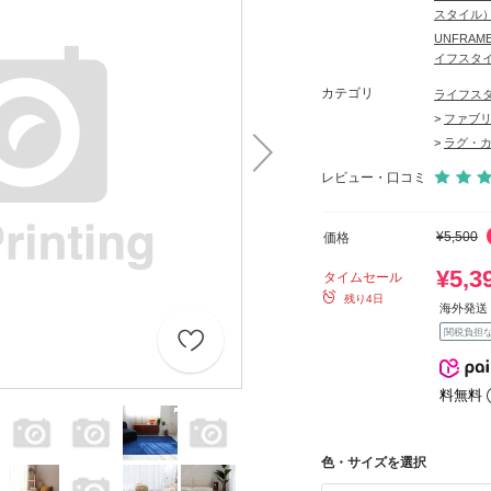
スタイル
UNFRA
イフスタ
カテゴリ
ライフス
>
ファブ
>
ラグ・
レビュー・口コミ
¥5,500
価格
¥5,3
タイムセール
残り4日
海外発送 
関税負担
料無料
色・サイズを選択