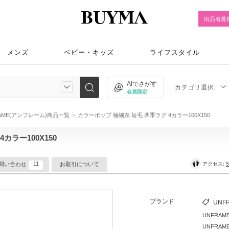
出品者募
メンズ
ベビー・キッズ
ライフスタイル
AIでさがす
カテゴリ選択
会員限定
RAME(アンフレーム)商品一覧
カラーポップ 極細糸 短毛 四季ラグ 4カラー100X150
カラー100X150
11
アクセス:
5
問い合わせ
お取引について
ブランド
UNF
UNFRA
UNFRA