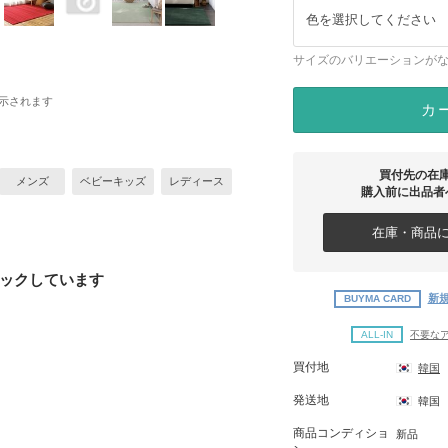
色を選択してください
サイズのバリエーションが
示されます
カ
買付先の在
メンズ
ベビーキッズ
レディース
購入前に出品者
在庫・商品に
ックしています
新規
BUYMA CARD
ALL-IN
不要な
買付地
韓国
発送地
韓国
商品コンディショ
新品