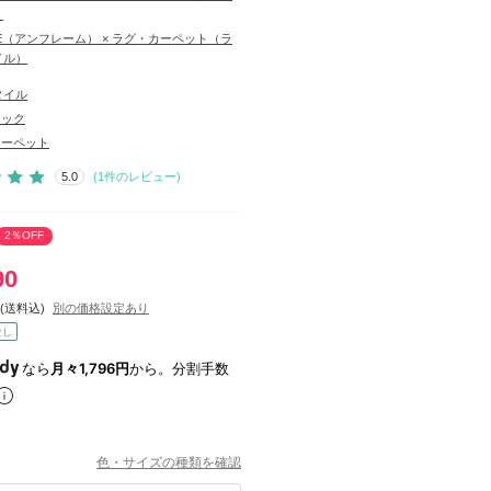
）
ME（アンフレーム） × ラグ・カーペット（ラ
イル）
タイル
リック
カーペット
5.0
(
1
件のレビュー)
2％OFF
90
(送料込)
別の価格設定あり
なし
なら
月々1,796円
から。分割手数
色・サイズの種類を確認