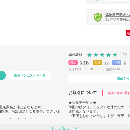
偽物販売防止へ
BUYMA事務局
総合評価
5.0
1,410
26
6
満足
普通
不満
フォロワー
1,070
出品数
4,561
指名リクエストをする
出品アイ
お取引について
ご購入の前に必
★☆重要告知☆★
は配送業務が停止となります。
韓国の秋夕（チュソク）連休のため、9月
9日以降、順次発送となる場合がございま
送開始となります。
ご不便をおかけいたしますが、何卒ご
ほどお願い申し上げます。
もっと見る
こんにちは ! kd_studio です。ご