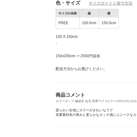
色・サイズ
サイズガイドと採寸方法
サイズの名称
縦
横
FREE
100.0cm
150.0cm
100 X 150cm
-
150x200cm -> 2500円追加
配送方法からお選びください。
商品コメント
カラーポップ 極細糸 短毛 四季ラグ 4カラー100X150 (1018
柔らかい生地にカラーがきれいなラグ
高重量特有の厚みと柔らかなタッチ感にユニークなカ