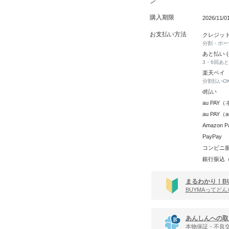
ン
購入期限
2026/11/
お支払い方法
クレジッ
分割・ボー
あと払い 
3・6回あ
楽天ペイ
分割払いO
d払い
au PA
au PAY
Amazon P
PayPay
コンビニ
銀行振込
まるわかり！B
BUYMAってど
あんしんへの取
本物保証・不良