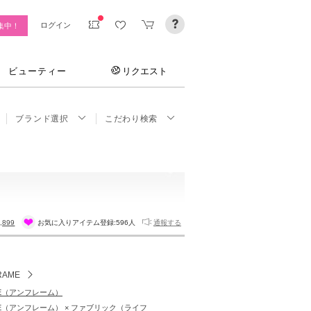
ログイン
集中！
ビューティー
リクエスト
ブランド選択
こだわり検索
,899
お気に入りアイテム登録:
596人
通報する
RAME
ME（アンフレーム）
ME（アンフレーム） × ファブリック（ライフ