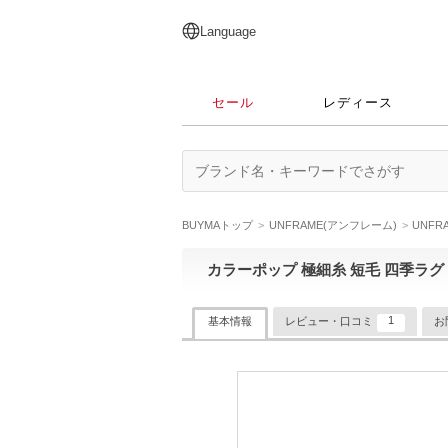
English
日本語
简体中文
繁體中文
Language
セール
レディース
BUYMAトップ
UNFRAME(アンフレーム)
UNF
カラーポップ 極細糸 短毛 四季ラグ 4
1
基本情報
レビュー・口コミ
お