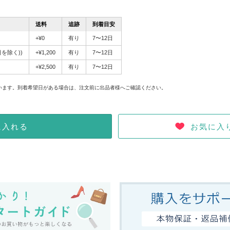
送料
追跡
到着目安
+¥0
有り
7〜12日
を除く))
+¥1,200
有り
7〜12日
+¥2,500
有り
7〜12日
。
います。到着希望日がある場合は、注文前に出品者様へご確認ください。
お気に入
に入れる