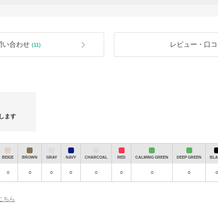
。
ャンセルとさせていただきます。
すべての商品は直営オンラインSHOP
100％正規品(本物)だけをお届けして
オンライン、オフライン、正規取扱店
の返品交換はお受けできません。
ます。
おすすめいたします。
安心して購入もできます^^
問い合わせ
レビュー・口コ
(11)
配送は追跡が可能な佐川を利用してお
ことができません。
さい。
注文->購入->検査後の発送->韓国国際
空港到着->
通関->sagawa移動->配送
//平均配送日、7～12日（週末を除く
します
また必要な商品がある時やお問い合わ
い。
31)
kd_studioからクーポンのお知らせです♪
BEIGE
BROWN
GRAY
NAVY
CHARCOAL
RED
CALMING GREEN
DEEP GREEN
BL
○
○
○
○
○
○
○
○
こちら