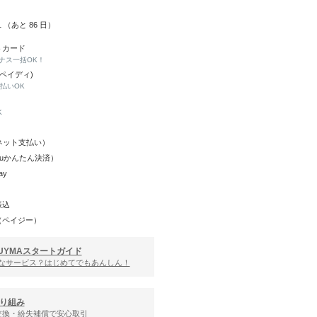
01 （あと
86
日）
トカード
ナス一括OK！
(ペイディ)
と払いOK
K
Y（ネット支払い）
（auかんたん決済）
ay
振込
（ペイジー）
UYMAスタートガイド
んなサービス？はじめてでもあんしん！
り組み
交換・紛失補償で安心取引