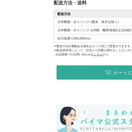
配送方法・送料
配送方法
日本郵便 - ゆうパック
(週末、休日を除く)
日本郵便 - ゆうパック
((沖縄・離島地域)(土日&祝日
佐川急便
(150x200cm)
※配送方法が複数ある場合はカート内にて変更ができます
※配送状況等によって、目安より到着が遅れることがござ
出品者様へのお問い合わせは
こちら
から
カート