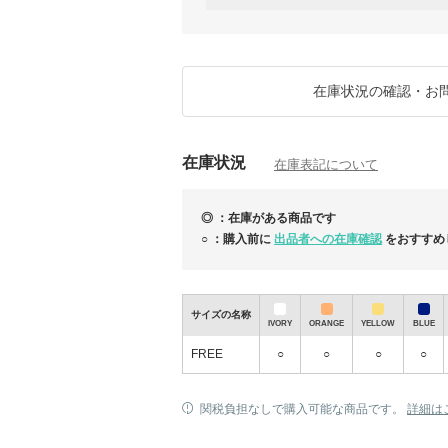
人気商品のため欠品となる場合がございます
万が一ご用意できない際はご連絡のうえ、キ
★☆返品・交換について☆★
サイズ違い・イメージ違い等、お客様都合で
ご注文時は【あんしんプラス】へのご加入を
在庫状況の確認・お
★☆ご注文後の変更について☆★
ご注文確定後のキャンセル・住所変更は承る
ご不明点は必ずご購入前にお問い合わせくだ
在庫状況
在庫表記について
◎ ：在庫がある商品です
○ ：購入前に
出品者への在庫確認
をおすすめ
サイズの名称
速報) カーリンBRAND SALE特典到着(~2024.1.
IVORY
ORANGE
YELLOW
BLUE
FREE
○
○
○
○
関税負担なしで購入可能な商品です。
詳細は