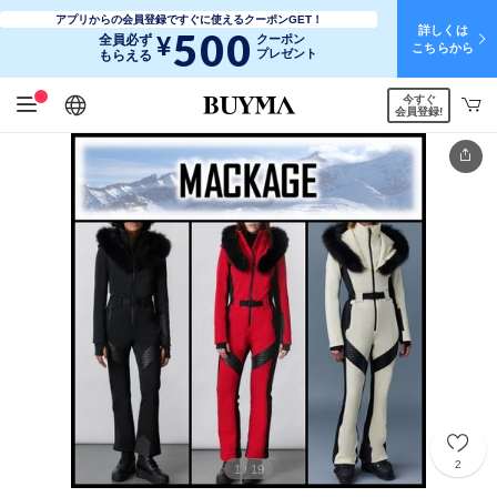
アプリからの会員登録ですぐに使えるクーポンGET！
詳しくは
500
¥
全員必ず
クーポン
こちらから
プレゼント
もらえる
今すぐ
日本語
English
简体中文
繁體中文
会員登録!
2
1
19
/