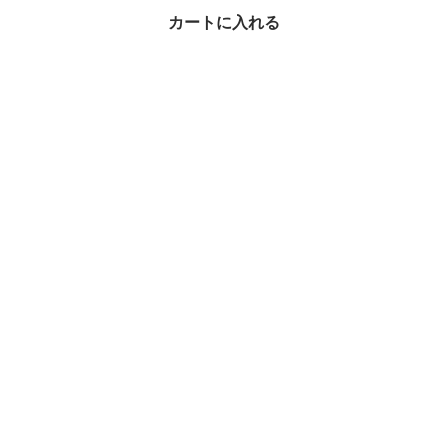
カートに入れる
【MACKAGE】ELLE-Z
Techno fleece ski suit
Women's ◆スーツ
¥310,000