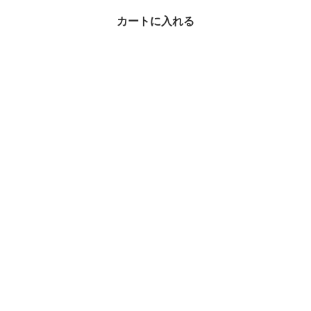
Ferragamo 28mm IP イ
カートに入れる
エローゴールドケース
８つのダイヤモンド
¥78,655
68%OFF
アナログ腕時計 × FERRAGAMO(フェラガモ)の人気アイテムラン
キング