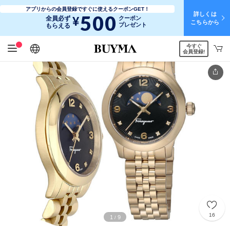
アプリからの会員登録ですぐに使えるクーポンGET！
詳しくは
500
¥
全員必ず
クーポン
こちらから
プレゼント
もらえる
今すぐ
日本語
English
简体中文
繁體中文
会員登録!
16
1
9
/