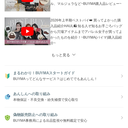
ル、マルジェラなど~BUYMA購入品レビュー~
2026年上半期ベストバイ👑 買ってよかった購
入品紹介HAUL🛍 知る人ぞ知るお手ごろバッグ
から穴場アイテムまでアパレル女子が買ってよ
かったものを紹介！~BUYMA(バイマ)購入品紹
介~
もっと見る
まるわかり！BUYMAスタートガイド
BUYMAってどんなサービス？はじめてでもあんしん！
あんしんへの取り組み
本物保証・不良交換・紛失補償で安心取引
偽物販売防止への取り組み
BUYMA事務局による出品監視や無料鑑定で安心