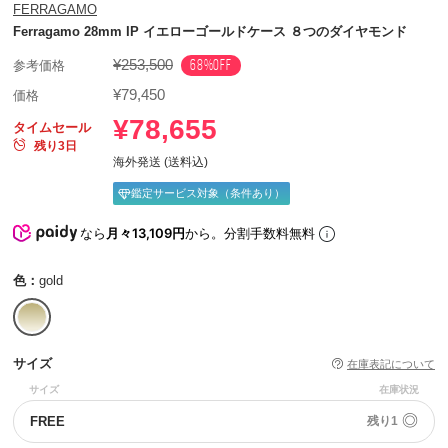
FERRAGAMO
Ferragamo 28mm IP イエローゴールドケース ８つのダイヤモンド
¥253,500
68%OFF
参考価格
¥79,450
価格
¥78,655
タイムセール
残り3日
海外発送 (送料込)
鑑定サービス対象（条件あり）
なら
月々13,109円
から。分割手数料無料
色：
gold
サイズ
在庫表記について
サイズ
在庫状況
◎
FREE
残り1