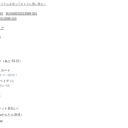
アイテムを売ってオトクに買い替え！
NO
MJXA0032013588 001
013588 015
リア
府
30 （あと
53
日）
トカード
ナス一括OK！
(ペイディ)
と払いOK
K
Y（ネット支払い）
（auかんたん決済）
ay