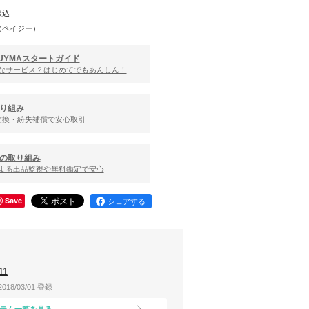
振込
（ペイジー）
UYMAスタートガイド
んなサービス？はじめてでもあんしん！
り組み
交換・紛失補償で安心取引
の取り組み
による出品監視や無料鑑定で安心
Save
シェアする
11
2018/03/01 登録