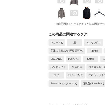
※商品画像をクリックすると拡大画像が表
この商品に関連するタグ
ショート丈
星
ユニセックス
手元に在庫あり(即発送可能)
Begin
OCEANS
POPEYE
Safari
ハンドメイド
登坂広臣
円高還元セー
ロゴ
スピード配送
フロントボタ
Snow Man(スノーマン)
目黒蓮(Snow Man)
SixTONES(ストーンズ)
木村拓哉
平野
常田大希(King Gnu)