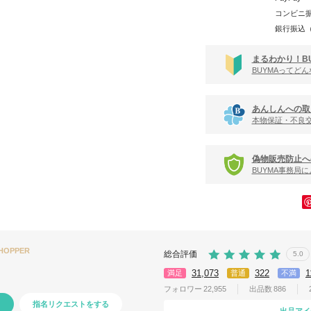
コンビニ
銀行振込
まるわかり！B
BUYMAってど
あんしんへの取
本物保証・不良
偽物販売防止へ
BUYMA事務局
SHOPPER
総合評価
5.0
31,073
322
1
満足
普通
不満
フォロワー
22,955
出品数
886
指名リクエストをする