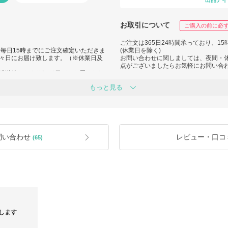
出品アイ
お取引について
ご購入の前に必
ご注文は365日24時間承っており、1
毎日15時までにご注文確定いただきま
(休業日を除く)
々日にお届け致します。（※休業日及
お問い合わせに関しましては、夜間・
点がございましたらお気軽にお問い合
発送後おおよそ1～4日でのお届けとな
■休業日について
もっと見る
8月は、土日祝日・お盆期間中も毎日
お盆期間中は、スタッフの人数が限ら
します。
ざいますので、お急ぎの場合はご注文
りご注文の集中などにより当日発送の
いです。
ぎの場合はご注文前に確認のお問い合
■返品交換について
お問い合わせやリクエストに関しまして
原則お客様都合（サイズが合わない・
問い合わせ
レビュー・口コ
(65)
ますのでご不明な点などございました
を間違えたなど）での返品交換は賜っ
満】との評価を頂戴する場合も多くご
申し上げます。
■お届けした商品に不良があった場合
検品梱包には万全を期しておりますが
品に初期不良とみられる箇所や注文さ
はございませんのでご安心くださいま
は、必ず取引完了前にお問い合わせフ
い。お手数をお掛けし大変申し訳ござ
卒ご了承くださいますようお願い致し
します
色・サイズ / 商品コメント）】及び
文頂きますようお願い申し上げます。
以下の場合には、いかなる場合でも返