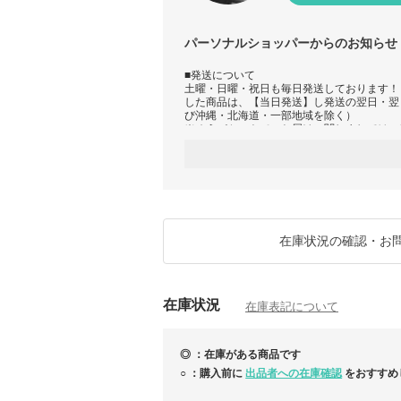
パーソナルショッパーからのお知らせ
■発送について
土曜・日曜・祝日も毎日発送しております！ 
した商品は、【当日発送】し発送の翌日・翌
び沖縄・北海道・一部地域を除く）
※ゆうパケットでのお届けに関しましては、
ります。
■休業日について
8月は、土日祝日・お盆期間中も毎日発送致
お盆期間中は、スタッフの人数が限られてお
ご対応が難しい場合もございますので、お急
わせをいただけますと幸いです。
※ご注文は365日24時間承っております！
在庫状況の確認・お
は、夜間・休業日中も順次ご対応致しており
らお気軽にお問い合わせください。
■配送業者
在庫状況
佐川急便 / 日本郵便
在庫表記について
■関税について
出品しております商品は、全て関税のご負担
◎ ：在庫がある商品です
せ。
○ ：購入前に
出品者への在庫確認
をおすすめ
※必ずご注文前に商品ページ内の【商品情報（
【お取引について】をご一読ご了承の上ご注