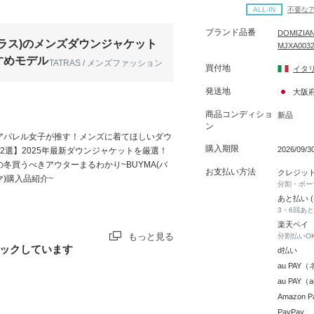
ALL-IN
不要な
ブランド品番
DOMIZIA
タトラス)のメンズダウンジャケット
MJXA0032
すめモデル
TATRAS / メンズファッション
買付地
イタ
発送地
大阪
商品コンディショ
新品
ン
アパレル女子が推す！メンズに着てほしいダウ
購入期限
2026/09/
12選】2025年最新ダウンジャケットを厳選！
の冬買うべきアウターまるわかり~BUYMA(バ
お支払い方法
クレジッ
マ)購入品紹介~
分割・ボー
あと払い 
3・6回あ
楽天ペイ
もっと見る
分割払いO
ックしています
d払い
au PA
au PAY
Amazon P
PayPay