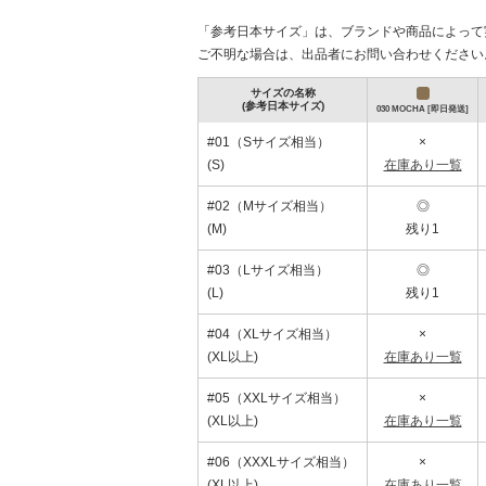
「参考日本サイズ」は、ブランドや商品によって
ご不明な場合は、出品者にお問い合わせください
サイズの名称
(参考日本サイズ)
030 MOCHA [即日発送]
#01（Sサイズ相当）
×
(S)
在庫あり一覧
タイムセール開催中！MaisonMargiela好き必
2026年新作入荷中
#02（Mサイズ相当）
◎
(M)
残り1
#03（Lサイズ相当）
◎
(L)
残り1
#04（XLサイズ相当）
×
(XL以上)
在庫あり一覧
#05（XXLサイズ相当）
×
(XL以上)
在庫あり一覧
#06（XXXLサイズ相当）
×
(XL以上)
在庫あり一覧