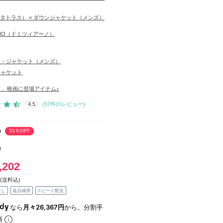
S（タトラス） × ダウンジャケット（メンズ）
IANO（ドミツィアーノ）
ー・ジャケット（メンズ）
ジャケット
Ｖ、映画に登場アイテム♪
4.5
(
57
件のレビュー)
0
33％OFF
0
,202
(送料込)
なし
返品補償
スピード配送
なら
月々26,367円
から。分割手
料