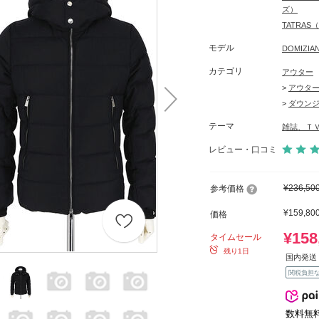
ズ）
TATRA
モデル
DOMIZ
カテゴリ
アウター
>
アウタ
>
ダウン
テーマ
雑誌、Ｔ
レビュー・口コミ
¥236,50
参考価格
¥159,80
価格
¥158
タイムセール
残り1日
国内発送 
関税負担
数料無