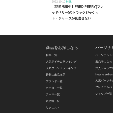
2022.10.10
MEN
【話題沸騰中】FRED PERRY(フレ
ッドペリー)のトラックジャケッ
ト・ジャージが見逃せない
商品をお探しなら
パーソナ
特集一覧
パーソナルシ
人気アイテムランキング
出品者になっ
人気ブランドランキング
法人ショップ
How to sell 
最新の出品商品
人気パーソナ
ブランド一覧
プレミアムパ
カテゴリ一覧
ショップ一覧
テーマ一覧
買付地一覧
リクエスト