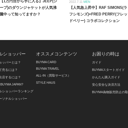
【1万円台から手に入る】JEEP(ジ
2022.7.11
MEN
ープ)のダウンジャケットが人気沸
【人気急上昇中】RAF SIMONS(ラ
騰中って知ってますか？
フシモンズ)×FRED PERRY(フレッ
ドペリー) コラボコレクション
ルショッパー
オススメコンテンツ
お困りの時は
BUYMA CARD
ョッパーとは？
ガイド
BUYMA TRAVEL
て売るには？
BUYMAスタートガイド
ALL-IN（買取サービス）
出店するには？
かんたん購入ガイド
STYLE HAUS
on BUYMA JAPAN?
安心安全な決済方法
ルショッパーランキング
BUYMA偽物販売防止の
ーソナルショッパー