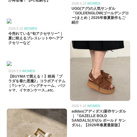
が再登場！【PC収納も】
2026.5.22
WOMEN
UGG(アグ)の人気サンダル
「GOLDENGLOW(ゴールデングロ
ー)まとめ｜2026年春夏新作もご
紹介
2026.5.15
WOMEN
今売れている“旬アクセサリー”｜
夏に映えるブレスレットやヘアア
クセリーなど
2026.5.9
WOMEN
【BUYMAで買える！】映画「プ
ラダを着た悪魔2」コラボアイテム
｜Tシャツ、バッグチャーム、パジ
ャマ、イヤホンケース...etc.
2026.5.18
WOMEN
adidas(アディダス)新作サンダル
｜「GAZELLE BOLD
SANDALS(ガゼル ボールド サン
ダル)」【2026年春夏最新版】