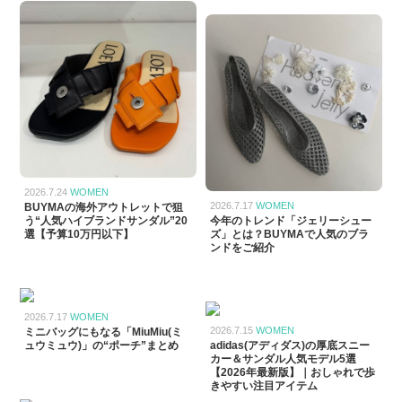
2026.7.24
WOMEN
2026.7.17
WOMEN
BUYMAの海外アウトレットで狙
う“人気ハイブランドサンダル”20
今年のトレンド「ジェリーシュー
選【予算10万円以下】
ズ」とは？BUYMAで人気のブラ
ンドをご紹介
2026.7.17
WOMEN
2026.7.15
WOMEN
ミニバッグにもなる「MiuMiu(ミ
ュウミュウ)」の“ポーチ”まとめ
adidas(アディダス)の厚底スニー
カー＆サンダル人気モデル5選
【2026年最新版】｜おしゃれで歩
きやすい注目アイテム