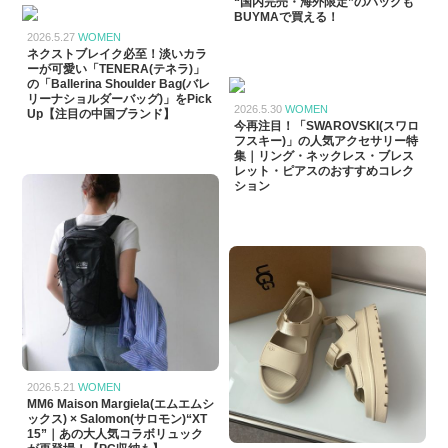
“国内完売・海外限定”のバッグも
BUYMAで買える！
2026.5.27
WOMEN
ネクストブレイク必至！淡いカラ
ーが可愛い「TENERA(テネラ)」
の「Ballerina Shoulder Bag(バレ
リーナショルダーバッグ)」をPick
2026.5.30
WOMEN
Up【注目の中国ブランド】
今再注目！「SWAROVSKI(スワロ
フスキー)」の人気アクセサリー特
集｜リング・ネックレス・ブレス
レット・ピアスのおすすめコレク
ション
2026.5.21
WOMEN
MM6 Maison Margiela(エムエムシ
ックス) × Salomon(サロモン)“XT
15”｜あの大人気コラボリュック