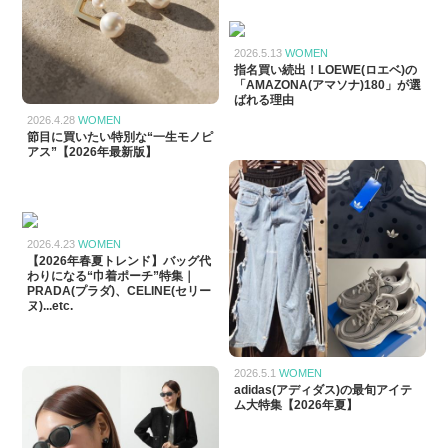
2026.5.13
WOMEN
指名買い続出！LOEWE(ロエベ)の
「AMAZONA(アマソナ)180」が選
ばれる理由
2026.4.28
WOMEN
節目に買いたい特別な“一生モノピ
アス”【2026年最新版】
2026.4.23
WOMEN
【2026年春夏トレンド】バッグ代
わりになる“巾着ポーチ”特集｜
PRADA(プラダ)、CELINE(セリー
ヌ)...etc.
2026.5.1
WOMEN
adidas(アディダス)の最旬アイテ
ム大特集【2026年夏】