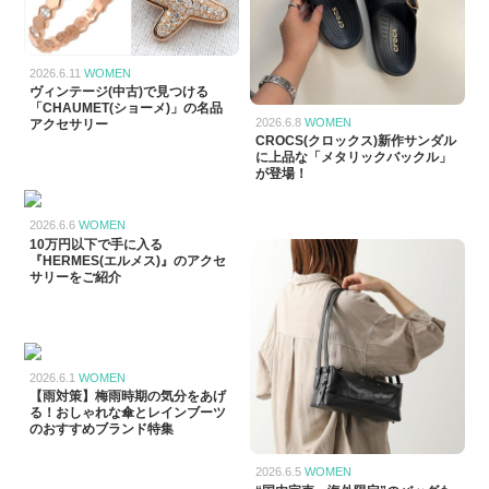
2026.6.11
WOMEN
ヴィンテージ(中古)で見つける
「CHAUMET(ショーメ)」の名品
2026.6.8
WOMEN
アクセサリー
CROCS(クロックス)新作サンダル
に上品な「メタリックバックル」
が登場！
2026.6.6
WOMEN
10万円以下で手に入る
『HERMES(エルメス)』のアクセ
サリーをご紹介
2026.6.1
WOMEN
【雨対策】梅雨時期の気分をあげ
る！おしゃれな傘とレインブーツ
のおすすめブランド特集
2026.6.5
WOMEN