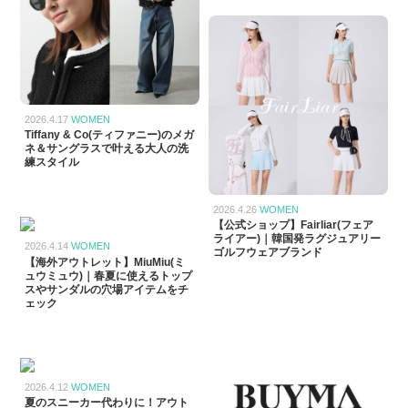
2026.4.17
WOMEN
Tiffany & Co(ティファニー)のメガ
ネ＆サングラスで叶える大人の洗
練スタイル
2026.4.26
WOMEN
【公式ショップ】Fairliar(フェア
ライアー)｜韓国発ラグジュアリー
2026.4.14
WOMEN
ゴルフウェアブランド
【海外アウトレット】MiuMiu(ミ
ュウミュウ)｜春夏に使えるトップ
スやサンダルの穴場アイテムをチ
ェック
2026.4.12
WOMEN
夏のスニーカー代わりに！アウト