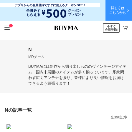
アプリからの会員登録ですぐに使えるクーポンGET！
詳しくは
500
¥
全員必ず
クーポン
こちらから
プレゼント
もらえる
今すぐ
会員登録!
N
MDチーム
BUYMAには新作から掘り出しもののヴィンテージアイテ
ム、国内未展開のアイテムが多く揃っています。系統問
わず広くアンテナを張り、皆様により良い情報をお届け
できるよう頑張ります！
Nの記事一覧
全390記事