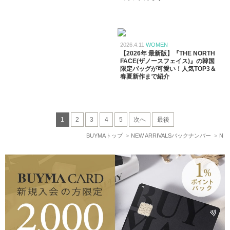
2026.4.11
WOMEN
【2026年 最新版】『THE NORTH
FACE(ザノースフェイス)』の韓国
限定バッグが可愛い！人気TOP3＆
春夏新作まで紹介
1
2
3
4
5
次へ
最後
BUYMAトップ
NEW ARRIVALSバックナンバー
N