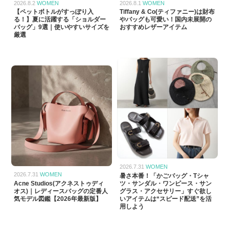
2026.8.2
WOMEN
2026.8.1
WOMEN
【ペットボトルがすっぽり入
Tiffany & Co(ティファニー)は財布
る！】夏に活躍する「ショルダー
やバッグも可愛い！国内未展開の
バッグ」9選｜使いやすいサイズを
おすすめレザーアイテム
厳選
2026.7.31
WOMEN
2026.7.31
WOMEN
暑さ本番！「かごバッグ・Tシャ
Acne Studios(アクネストゥディ
ツ・サンダル・ワンピース・サン
オス)｜レディースバッグの定番人
グラス・アクセサリー」すぐ欲し
気モデル図鑑【2026年最新版】
いアイテムは“スピード配送”を活
用しよう