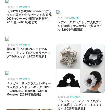
2026.7.10
WOMEN
《BUYMA公式 PRE-OWNEDアカ
ウント限定》中古ブランド品 返品
2026.7.6
WOMEN
OKキャンペーン開催(送料無料)｜
7/10(金)～8/31(月)まで
レディースタンクトップ人気ブラ
ンド10選｜大人女性の上質スタイ
ル【2026年最新版】
2026.6.27
WOMEN
韓国発「Bad Blue(バッドブル
ー)」｜トレンドの“ジェリーバッ
グ”をチェック【2026年最新】
2026.6.21
WOMEN
「メガネ・サングラス」レディー
ス人気ブランドランキングTOP10
｜CHANEL、MiuMiu、Gentle
Monster【2026年最新版】
2026.6.26
WOMEN
「シュシュ」レディース人気ブラ
ンド16選｜プレゼントにもおすす
め♪【2026年最新版】