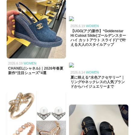
2026.6.19
WOMEN
【UGG(アグ)新作】“Goldenstar
Hi Cutout Slide(ゴールデンスター
ハイ カットアウト スライド)”で叶
える大人のスタイルアップ
2026.6.19
WOMEN
CHANEL(シャネル)｜2026年春夏
2026.6.14
WOMEN
新作“注目シューズ”4選
夏に映える“水色アクセサリー”｜
リングやネックレスの人気ブラン
ドからハイジュエリーまで