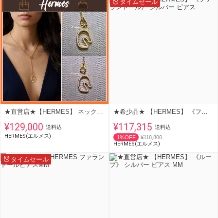
タイムセール
★直営店★【HERMES】 ネックレス 《Tonnerre》 PM
★希少品★ 【HERMES】 《ファランドール》 シルバー ピアス
¥129,000
¥117,315
送料込
送料込
HERMES(エルメス)
1%OFF
¥118,800
HERMES(エルメス)
タイムセール