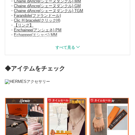
Chaine dAncre(シェーヌダンクル) MM
Chaine dAncre(シェーヌダンクル) GM
Chaine dAncre(シェーヌダンクル) TGM
Farandole(ファランドール)
Clic H bracelet(クリックH)
【リング】
Enchainee(アンシェネ) PM
Echappee(エシャペ) MM
Osmose(オスモズ)
Collier de Chien(コリエドシアン)
Vertige(ヴェルティージュ)
【ネックレス】
POP H(ポップアッシュ) ミニ
Chaine dAncre(シェーヌダンクル)
◆アイテムをチェック
タイムセール
タイムセール