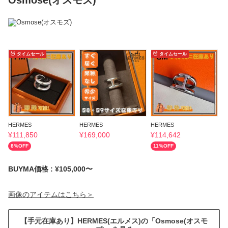
Osmose(オスモズ)
タイムセール
タイムセール
HERMES
HERMES
HERMES
H
¥
111,850
¥
169,000
¥
114,642
¥
8
%OFF
11
%OFF
BUYMA価格 : ¥105,000〜
画像のアイテムはこちら＞
【手元在庫あり】HERMES(エルメス)の「Osmose(オスモ