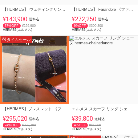
【HERMES】 ウェディングリング 《アリアンヌ》 ローズゴールド
【HERMES】 Farandole 《ファランドール》 ロングネックレス 80
¥143,900
¥272,250
送料込
送料込
37%OFF
¥229,900
9%OFF
¥300,300
HERMES(エルメス)
HERMES(エルメス)
タイムセール
【HERMES】ブレスレット 《ファランドール》 TPM ローズゴールド
エルメス スカーフ リング シェーヌ hermes-chainedancre
¥295,020
¥39,800
送料込
送料込
24%OFF
¥392,700
4%OFF
¥41,800
HERMES(エルメス)
HERMES(エルメス)