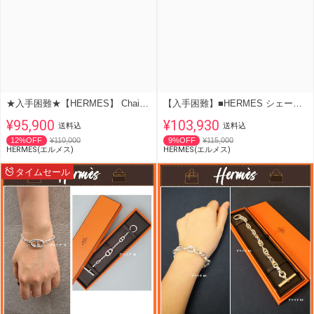
★入手困難★【HERMES】 Chaine d‘Andre Enchainee リング PM
【入手困難】■HERMES シェーヌダンクルペンダント
¥95,900
¥103,930
送料込
送料込
12%OFF
¥110,000
9%OFF
¥115,000
HERMES(エルメス)
HERMES(エルメス)
タイムセール