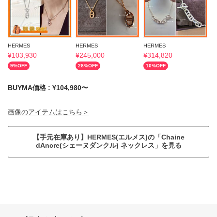
HERMES
HERMES
HERMES
H
¥
103,930
¥
245,000
¥
314,820
¥
9
%OFF
28
%OFF
10
%OFF
6
BUYMA価格 : ¥104,980〜
画像のアイテムはこちら＞
【手元在庫あり】HERMES(エルメス)の「Chaine
dAncre(シェーヌダンクル) ネックレス」を見る