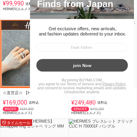
¥99,990
¥115,632
送料込
送料込
HERMES(エルメス)
13%OFF
¥134,200
HERMES(エルメス)
タイムセール
☆直営店☆ 【HERMES】 Boucle Sellier Inflexible ring GM
【大人気】■HERMES リング シェーヌダンクル アンシェネ PM
¥169,000
¥249,480
送料込
送料込
8%OFF
¥184,800
43%OFF
¥442,200
HERMES(エルメス)
HERMES(エルメス)
タイムセール