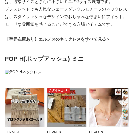
は、通常サイズとさらに小さいミニの2サイズ展開です。
ブレスレットでも人気なシェーヌダンクルモチーフのネックレス
は、スタイリッシュなデザインでおしゃれな佇まいにフィット。
モードな雰囲気を感じることができる穴場アイテムです。
【手元在庫あり】エルメスのネックレスをすべて見る＞
POP H(ポップアッシュ) ミニ
タイムセール
HERMES
HERMES
HERMES
H