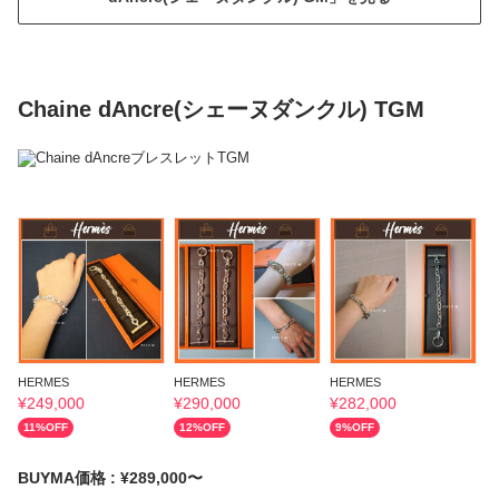
Chaine dAncre(シェーヌダンクル) TGM
HERMES
HERMES
HERMES
H
¥
249,000
¥
290,000
¥
282,000
¥
11
%OFF
12
%OFF
9
%OFF
BUYMA価格 : ¥289,000〜