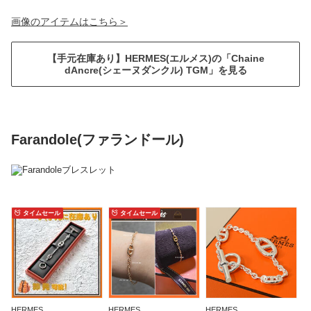
画像のアイテムはこちら＞
【手元在庫あり】HERMES(エルメス)の「Chaine
dAncre(シェーヌダンクル) TGM」を見る
Farandole(ファランドール)
タイムセール
タイムセール
HERMES
HERMES
HERMES
H