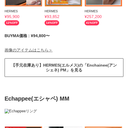
HERMES
HERMES
HERMES
H
¥
95,900
¥
93,852
¥
257,200
¥
12
%OFF
14
%OFF
41
%OFF
BUYMA価格 : ¥94,800〜
画像のアイテムはこちら＞
【手元在庫あり】HERMES(エルメス)の「Enchainee(アン
シェネ) PM」を見る
Echappee(エシャペ) MM