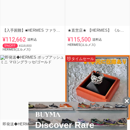
【入手困難】■HERMES ファランドールピアスMM
★直営店★ 【HERMES】 《ループ》 シルバー ピアス MM
¥112,662
¥115,500
送料込
送料込
HERMES(エルメス)
5%OFF
¥118,800
HERMES(エルメス)
タイムセール
即発送◆HERMES ポップアッシュミニ マロングラッセ/ゴールド
【入手困難】リング シェーヌ・ダンクル アンシェネ GM