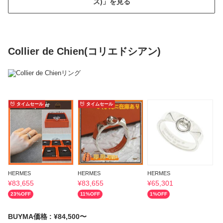
ズ)」を見る
Collier de Chien(コリエドシアン)
タイムセール
タイムセール
HERMES
HERMES
HERMES
H
¥
83,655
¥
83,655
¥
65,301
¥
23
%OFF
11
%OFF
1
%OFF
3
BUYMA価格 : ¥84,500〜