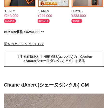
HERMES
HERMES
HERMES
H
¥
249,000
¥
249,000
¥
282,000
¥
11
%OFF
11
%OFF
9
%OFF
BUYMA価格 : ¥249,000〜
画像のアイテムはこちら＞
【手元在庫あり】HERMES(エルメス)の「Chaine
dAncre(シェーヌダンクル) MM」を見る
Chaine dAncre(シェーヌダンクル) GM