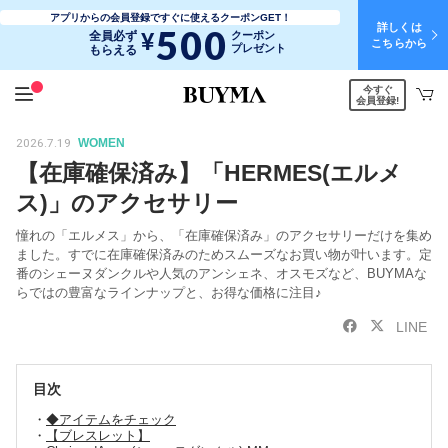
アプリからの会員登録ですぐに使えるクーポンGET！
詳しくは
500
¥
全員必ず
クーポン
こちらから
プレゼント
もらえる
今すぐ
会員登録!
2026.7.19
WOMEN
【在庫確保済み】「HERMES(エルメ
ス)」のアクセサリー
憧れの「エルメス」から、「在庫確保済み」のアクセサリーだけを集め
ました。すでに在庫確保済みのためスムーズなお買い物が叶います。定
番のシェーヌダンクルや人気のアンシェネ、オスモズなど、BUYMAな
らではの豊富なラインナップと、お得な価格に注目♪
LINE
目次
◆アイテムをチェック
【ブレスレット】