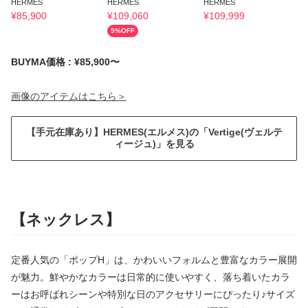
HERMES
HERMES
HERMES
H
¥
85,900
¥
109,060
¥
109,999
¥
5
%OFF
BUYMA価格 : ¥85,900〜
画像のアイテムはこちら＞
【手元在庫あり】HERMES(エルメス)の「Vertige(ヴェルテ
ィージュ)」を見る
【ネックレス】
定番人気の「ポップH」は、かわいいフォルムと豊富なカラー展開
が魅力。鮮やかなカラーは日常的に使いやすく、落ち着いたカラ
ーはお呼ばれシーンや特別な日のアクセサリーにぴったり♪サイズ