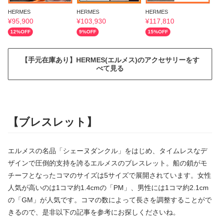
HERMES
HERMES
HERMES
H
¥
95,900
¥
103,930
¥
117,810
¥
12
%OFF
9
%OFF
15
%OFF
1
【手元在庫あり】HERMES(エルメス)のアクセサリーをす
べて見る
【ブレスレット】
エルメスの名品「シェーヌダンクル」をはじめ、タイムレスなデ
ザインで圧倒的支持を誇るエルメスのブレスレット。船の鎖がモ
チーフとなったコマのサイズは5サイズで展開されています。女性
人気が高いのは1コマ約1.4cmの「PM」、男性には1コマ約2.1cm
の「GM」が人気です。コマの数によって長さを調整することがで
きるので、是非以下の記事を参考にお探しくださいね。