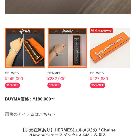
タイムセール
HERMES
HERMES
HERMES
H
¥
249,000
¥
282,000
¥
227,680
¥
11
%OFF
9
%OFF
15
%OFF
BUYMA価格 : ¥180,000〜
画像のアイテムはこちら＞
【手元在庫あり】HERMES(エルメス)の「Chaine
dAncre(シェーヌダンクル) GM」を見る