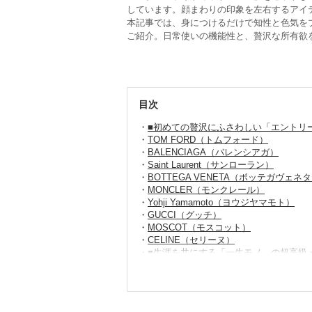
しています。顔まわりの印象を左右するアイ
本記事では、身につけるだけで知性と色気を
ご紹介。日常使いの機能性と、贅沢な所有欲
目次
■初めての贅沢にふさわしい「エントリ
TOM FORD（トムフォード）
BALENCIAGA（バレンシアガ）
Saint Laurent（サンローラン）
BOTTEGA VENETA（ボッテガヴェネ
MONCLER（モンクレール）
Yohji Yamamoto（ヨウジヤマモト）
GUCCI（グッチ）
MOSCOT（モスコット）
CELINE（セリーヌ）
■生涯を共にする「一生モノ」の超高級
CHROME HEARTS（クロムハーツ）
JACQUES MARIE MAGE（ジャッ
Cartier（カルティエ）
▽こちらもチェック