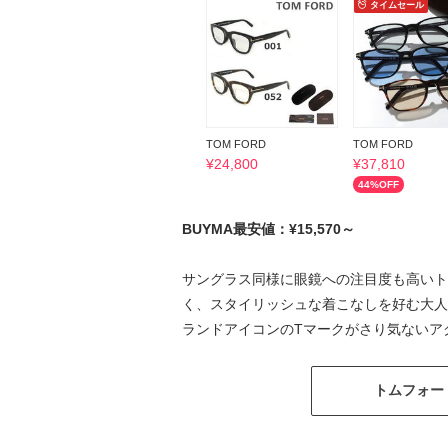
タイムセール
TOM FORD
TOM FORD
¥
24,800
¥
37,810
44
%OFF
BUYMA最安値：¥15,570～
サングラス同様に眼鏡への注目度も高いト
く、スタイリッシュな着こなしを好む大人
ランドアイコンのTマークがさり気ないア
トムフォー