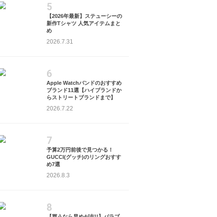
5
【2026年最新】ステューシーの
新作Tシャツ 人気アイテムまと
め
2026.7.31
6
Apple Watchバンドのおすすめ
ブランド11選【ハイブランドか
らストリートブランドまで】
2026.7.22
7
予算2万円前後で見つかる！
GUCCI(グッチ)のリングおすす
め7選
2026.8.3
8
【買うなら早めが吉!!】パラブ