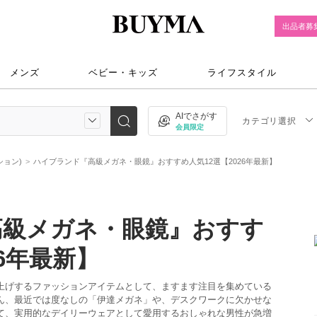
出品者募
メンズ
ベビー・キッズ
ライフスタイル
AIでさがす
カテゴリ選択
会員限定
ション)
ハイブランド『高級メガネ・眼鏡』おすすめ人気12選【2026年最新】
高級メガネ・眼鏡』おすす
26年最新】
上げするファッションアイテムとして、ますます注目を集めている
ん、最近では度なしの「伊達メガネ」や、デスクワークに欠かせな
て、実用的なデイリーウェアとして愛用するおしゃれな男性が急増