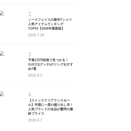
2
ノースフェイスの新作Tシャツ
人気アイテムランキング
TOP10【2026年最新版】
2026.7.29
3
予算2万円前後で見つかる！
GUCCI(グッチ)のリングおすす
め7選
2026.8.3
4
【ストッククリアランスセー
ル】半期に一度の掘り出し市！
人気ブランドの名品が驚愕の最
終プライス
2026.8.7