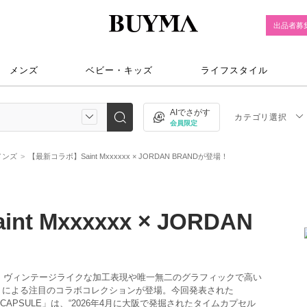
出品者募
メンズ
ベビー・キッズ
ライフスタイル
AIでさがす
カテゴリ選択
会員限定
メンズ
【最新コラボ】Saint Mxxxxxx × JORDAN BRANDが登場！
 Mxxxxxx × JORDAN
）と、ヴィンテージライクな加工表現や唯一無二のグラフィックで高い
イケル）による注目のコラボコレクションが登場。今回発表された
 (TIME) CAPSULE」は、“2026年4月に大阪で発掘されたタイムカプセル