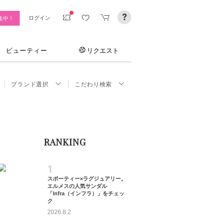
ログイン
集中！
ビューティー
リクエスト
ブランド選択
こだわり検索
RANKING
1
スポーティー×ラグジュアリー。
エルメスの人気サンダル
「Infra（インフラ）」をチェッ
ク
2026.8.2