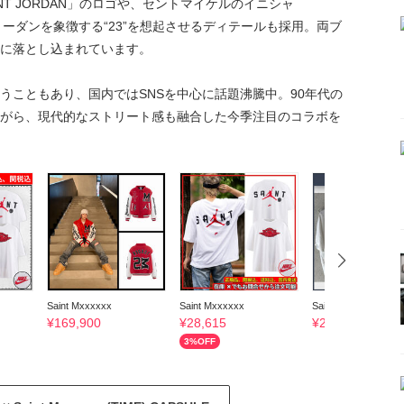
T JORDAN」のロゴや、セントマイケルのイニシャ
ョーダンを象徴する“23”を想起させるディテールも採用。両ブ
に落とし込まれています。
うこともあり、国内ではSNSを中心に話題沸騰中。90年代の
がら、現代的なストリート感も融合した今季注目のコラボを
Saint Mxxxxxx
Saint Mxxxxxx
Saint Mxxxxxx
¥
169,900
¥
28,615
¥
28,614
3
%OFF