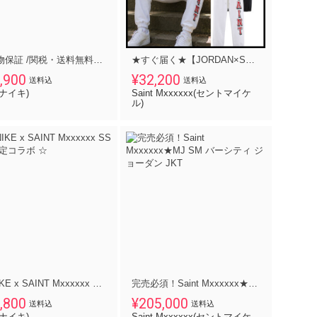
【本物保証 /関税・送料無料】Nike Jordan x SAINT Mxxxxxx
★すぐ届く★【JORDAN×SAINT MXXXXXX 】スウェットパンツ
,900
¥32,200
送料込
送料込
e(ナイキ)
Saint Mxxxxxx(セントマイケ
ル)
☆ NIKE x SAINT Mxxxxxx SS Tee 限定コラボ ☆
完売必須！Saint Mxxxxxx★MJ SM バーシティ ジョーダン JKT
,800
¥205,000
送料込
送料込
e(ナイキ)
Saint Mxxxxxx(セントマイケ