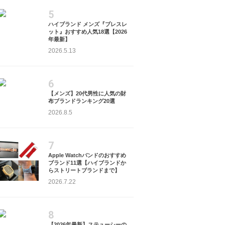
5
ハイブランド メンズ『ブレスレ
ット』おすすめ人気18選【2026
年最新】
2026.5.13
6
【メンズ】20代男性に人気の財
布ブランドランキング20選
2026.8.5
7
Apple Watchバンドのおすすめ
ブランド11選【ハイブランドか
Saint Mxxxxxx
Saint Mxxxxxx
Nike
らストリートブランドまで】
¥
39,900
¥
34,800
¥
33,900
2026.7.22
8
【2026年最新】ステューシーの