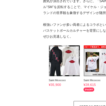
囲気が演出されています。さらに、「SAIN
ル“SM”を反転することで、マイケル・ジ
ランドの世界観を象徴するデザインが随所
根強いファンが多い両者によるコラボとい
バスケットボールカルチャーを背景にしな
ぜひお見逃しなく。
Saint Mxxxxxx
Saint Mxxxxxx
¥
35,900
¥
28,615
3
%OFF