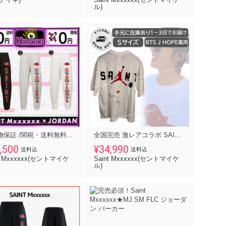
ル)
【本物保証 /関税・送料無料】Nike Jordan x SAINT Mxxxxxx
全国完売 激レアコラボ SAINT Mxxxxxx x NIKE MJ SM SS TEE
,500
¥34,990
送料込
送料込
nt Mxxxxxx(セントマイケ
Saint Mxxxxxx(セントマイケ
ル)