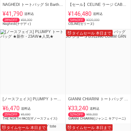
NAGHEDI トートバッグ St Barths Medium SN03013LD ネオプレン
【セール】CELINE ラージ CABAS タイス トートバッグ
¥41,790
¥146,480
送料込
送料込
28%OFF
¥58,300
54%OFF
¥320,000
Naghedi(ナゲディ)
CELINE(セリーヌ)
タイムセール 本日まで
[ノースフェイス] PLUMPY トートバッグ ★新作・23AW★人気★
GIANNI CHIARINI トートバッグ JO ジョー S BS11990 COMM GRN
¥6,470
¥33,240
送料込
送料込
25%OFF
¥8,690
52%OFF
¥69,300
THE NORTH FACE(ザノースフェイス)
GIANNI CHIARINI(ジャンニ キアリーニ)
タイムセール 本日まで
タイムセール 本日まで