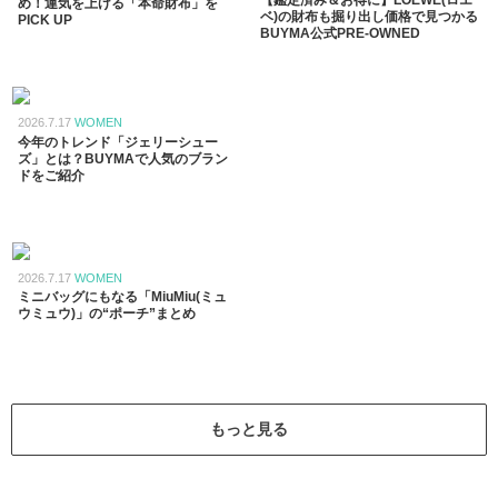
め！運気を上げる「本命財布」を
ベ)の財布も掘り出し価格で見つかる
PICK UP
BUYMA公式PRE-OWNED
2026.7.17
WOMEN
今年のトレンド「ジェリーシュー
ズ」とは？BUYMAで人気のブラン
ドをご紹介
2026.7.17
WOMEN
ミニバッグにもなる「MiuMiu(ミュ
ウミュウ)」の“ポーチ”まとめ
もっと見る