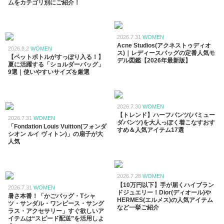
ムをカテゴリ別にご紹介！
2026.7.31
WOMEN
Acne Studios(アクネストゥディオ
2026.8.2
WOMEN
ス)｜レディースバッグの定番人気モ
【ペットボトルがすっぽり入る！】
デル図鑑【2026年最新版】
夏に活躍する「ショルダーバッグ」
9選｜使いやすいサイズを厳選
2026.7.30
WOMEN
【トレンド】ハーフパンツ(バミュー
2026.7.31
WOMEN
ダパンツ)を大人っぽく着こなすおす
「Fondation Louis Vuitton(フォンダ
すめ＆人気アイテム17選
シオン ルイ ヴィトン)」の扇子が大
人気
2026.7.28
WOMEN
【10万円以下】手が届くハイブラン
2026.7.31
WOMEN
ドジュエリー！Dior(ディオール)や
暑さ本番！「かごバッグ・Tシャ
HERMES(エルメス)の人気アイテム
ツ・サンダル・ワンピース・サング
など一挙ご紹介
ラス・アクセサリー」すぐ欲しいア
イテムは“スピード配送”を活用しよ