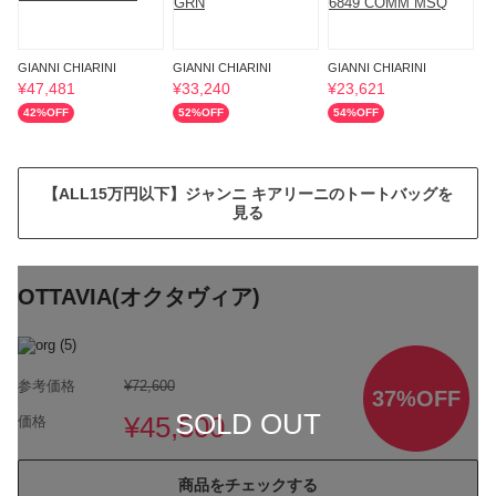
GIANNI CHIARINI
GIANNI CHIARINI
GIANNI CHIARINI
GI
¥
47,481
¥
33,240
¥
23,621
¥
42
%OFF
52
%OFF
54
%OFF
6
【ALL15万円以下】ジャンニ キアリーニのトートバッグを
見る
OTTAVIA(オクタヴィア)
参考価格
¥72,600
37%OFF
SOLD OUT
¥45,500
価格
商品をチェックする