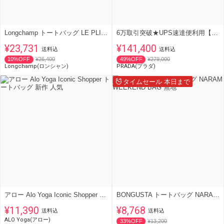
Longchamp トートバッグ LE PLIAGE ORIGINAL 2605 089
6万取引突破★UPS速達便利用【PRADA】1BG493 2M2T_トートバッグ
¥23,731
¥141,400
送料込
送料込
10%OFF
¥26,400
49%OFF
¥279,000
Longchamp(ロンシャン)
PRADA(プラダ)
タイムセール 本日まで
アロー Alo Yoga Iconic Shopper トートバッグ 新作 人気
BONGUSTA トートバッグ NARAM WEEKEND BAG 無地
¥11,390
¥8,768
送料込
送料込
ALO Yoga(アロー)
33%OFF
¥13,200