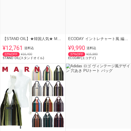
【STAND OIL】★韓国人気★ Mushy Bag Mini / 送料・関税込
ECODAY イントレチャート風 編み込み 星チャーム トートバッグ
¥12,761
¥9,990
送料込
送料込
22%OFF
¥16,400
37%OFF
¥15,980
STAND OIL(スタンドオイル)
ECODAY(エコデイ)