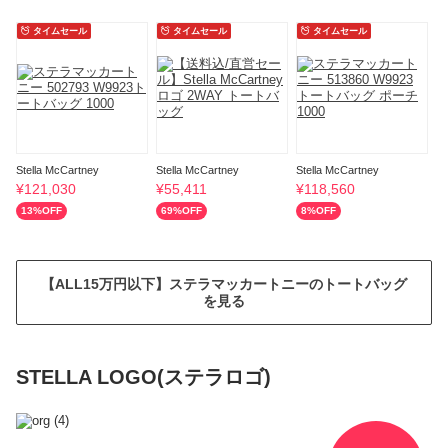
タイムセール
タイムセール
タイムセール
Stella McCartney
Stella McCartney
Stella McCartney
St
¥
121,030
¥
55,411
¥
118,560
¥
13
%OFF
69
%OFF
8
%OFF
2
【ALL15万円以下】ステラマッカートニーのトートバッグ
を見る
STELLA LOGO(ステラロゴ)