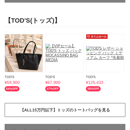
【TOD'S(トッズ)】
タイムセール
TOD'S
TOD'S
TOD'S
T
¥
59,900
¥
67,900
¥
125,433
¥
64
%OFF
47
%OFF
38
%OFF
6
【ALL15万円以下】トッズのトートバッグを見る