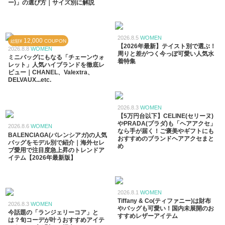
ー)」の選び方｜サイズ別に解説
2026.8.5
WOMEN
12,000
COUPON
総額¥
【2026年最新】テイスト別で選ぶ！
2026.8.8
WOMEN
周りと差がつく今っぽ可愛い人気水
ミニバッグにもなる「チェーンウォ
着特集
レット」人気ハイブランドを徹底レ
ビュー｜CHANEL、Valextra、
DELVAUX...etc.
2026.8.3
WOMEN
【5万円台以下】CELINE(セリーヌ)
やPRADA(プラダ)も「ヘアアクセ」
2026.8.6
WOMEN
なら手が届く！ご褒美やギフトにも
BALENCIAGA(バレンシアガ)の人気
おすすめのブランドヘアアクセまと
バッグをモデル別で紹介｜海外セレ
め
ブ愛用で注目度急上昇のトレンドア
イテム【2026年最新版】
2026.8.1
WOMEN
Tiffany & Co(ティファニー)は財布
2026.8.3
WOMEN
やバッグも可愛い！国内未展開のお
今話題の「ランジェリーコア」と
すすめレザーアイテム
は？旬コーデが叶うおすすめアイテ