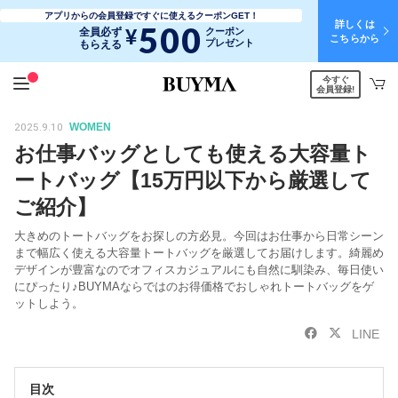
アプリからの会員登録ですぐに使えるクーポンGET！
詳しくは
500
¥
全員必ず
クーポン
こちらから
プレゼント
もらえる
今すぐ
会員登録!
2025.9.10
WOMEN
お仕事バッグとしても使える大容量ト
ートバッグ【15万円以下から厳選して
ご紹介】
大きめのトートバッグをお探しの方必見。今回はお仕事から日常シーン
まで幅広く使える大容量トートバッグを厳選してお届けします。綺麗め
デザインが豊富なのでオフィスカジュアルにも自然に馴染み、毎日使い
にぴったり♪BUYMAならではのお得価格でおしゃれトートバッグをゲ
ットしよう。
LINE
目次