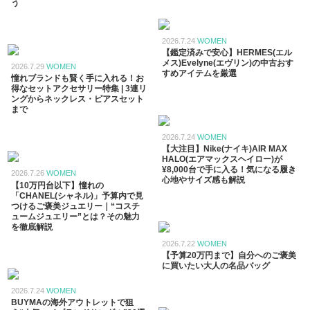
う
2026.7.24
WOMEN
【鑑定済みで安心】HERMES(エル
メス)Evelyne(エヴリン)の中古おす
2026.7.29
WOMEN
すめアイテムを厳選
憧れブランドも賢く手に入れる！お
得なセットアクセサリー特集 | 3連リ
ングからネックレス・ピアスセット
まで
2026.7.24
WOMEN
【大注目】Nike(ナイキ)AIR MAX
HALO(エアマックスヘイロー)が
¥8,000台で手に入る！気になる履き
2026.7.26
WOMEN
心地やサイズ感も解説
【10万円台以下】憧れの
「CHANEL(シャネル)」予算内で見
つけるご褒美ジュエリー｜“コスチ
ュームジュエリー”とは？その魅力
を徹底解説
2026.7.22
WOMEN
【予算20万円まで】自分へのご褒美
に買いたい大人の名品バッグ
2026.7.24
WOMEN
BUYMAの海外アウトレットで狙