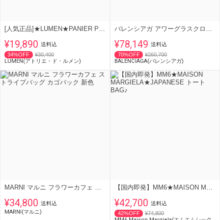
[人気正品]★LUMEN★PANIER PETIT BAG★ミニトートバッグ (牛革)
バレンシアガ アワーグラスクロコダイル型押し637372 1LR67 1000
¥19,890
¥78,149
送料込
送料込
34%OFF
¥30,400
70%OFF
¥260,700
LUMEN(アトリエ・ド・ルメン)
BALENCIAGA(バレンシアガ)
MARNI マルニ フラワーカフェ ストライプバッグ カゴバック 新色
【国内即発】MM6★MAISON MARGIELA★JAPANESE トートBAG♪
¥34,800
¥42,700
送料込
送料込
MARNI(マルニ)
42%OFF
¥74,800
MM6 Maison Margiela(エムエムシックス)