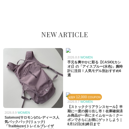
NEW ARTICLE
2026.8.8
WOMEN
手元を爽やかに彩る【CASIO(カシ
オ)】の「アイスブルー(水色)」腕時
計に注目！人気モデル別おすすめ6
選
12,000
COUPON
総額¥
2026.8.7
WOMEN
【ストッククリアランスセール】半
期に一度の掘り出し市！在庫確保済
2026.8.9
WOMEN
み商品が一斉にタイムセール！クー
Salomon(サロモン)のレディース人
ポンでさらにお得にゲットしよう｜
気バックパック(リュック)
8月12日(水)終日まで
「Trailblazer(トレイルブレイザ