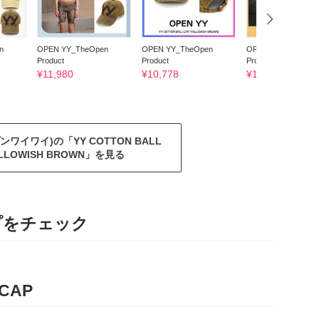
n
OPEN YY_TheOpen
OPEN YY_TheOpen
OPEN YY_TheOpen
Product
Product
Product
¥
11,980
¥
10,778
¥
12,900
プンワイワイ)の「YY COTTON BALL
YELLOWISH BROWN」を見る
ップをチェック
 CAP