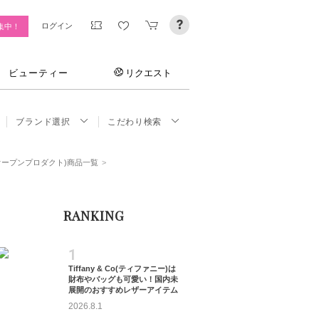
ログイン
集中！
ビューティー
リクエスト
ブランド選択
こだわり検索
イ_ザオープンプロダクト)商品一覧
RANKING
1
Tiffany & Co(ティファニー)は
財布やバッグも可愛い！国内未
展開のおすすめレザーアイテム
2026.8.1