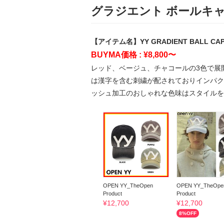
グラジエント ボールキ
【アイテム名】YY GRADIENT BALL CA
BUYMA価格 : ¥8,800〜
レッド、ベージュ、チャコールの3色で展開され
は漢字を含む刺繍が配されておりインパク
ッシュ加工のおしゃれな色味はスタイルを
OPEN YY_TheOpen
OPEN YY_TheOpe
Product
Product
¥
12,700
¥
12,700
8
%OFF