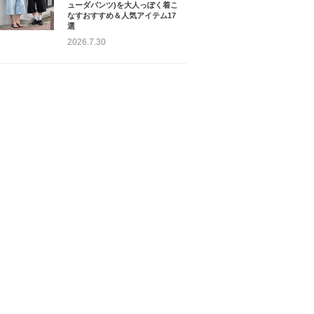
ューダパンツ)を大人っぽく着こ
なすおすすめ＆人気アイテム17
選
2026.7.30
もっと見る
OPEN YY_TheOpen
Product
¥
24,970