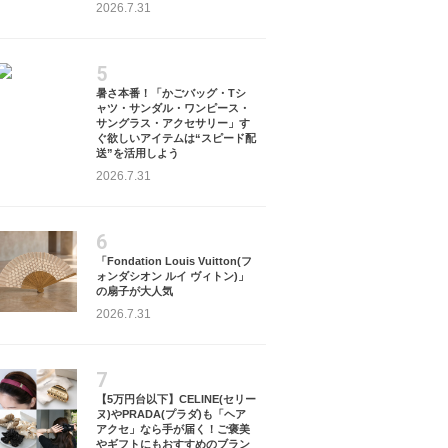
2026.7.31
5
暑さ本番！「かごバッグ・Tシ
ャツ・サンダル・ワンピース・
サングラス・アクセサリー」す
ぐ欲しいアイテムは“スピード配
送”を活用しよう
2026.7.31
6
「Fondation Louis Vuitton(フ
ォンダシオン ルイ ヴィトン)」
の扇子が大人気
2026.7.31
タイムセール
7
【5万円台以下】CELINE(セリー
ヌ)やPRADA(プラダ)も「ヘア
アクセ」なら手が届く！ご褒美
やギフトにもおすすめのブラン