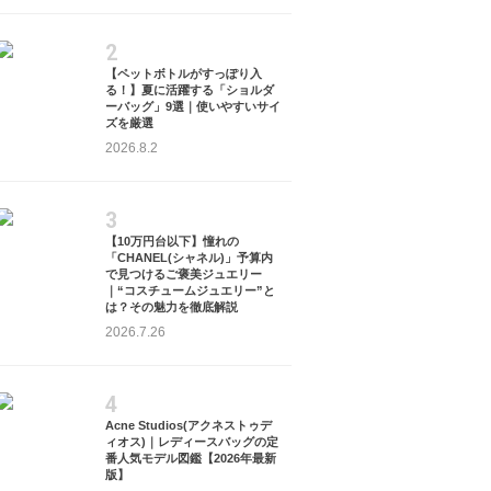
2
【ペットボトルがすっぽり入
る！】夏に活躍する「ショルダ
ーバッグ」9選｜使いやすいサイ
ズを厳選
2026.8.2
3
【10万円台以下】憧れの
「CHANEL(シャネル)」予算内
で見つけるご褒美ジュエリー
｜“コスチュームジュエリー”と
は？その魅力を徹底解説
2026.7.26
4
Acne Studios(アクネストゥデ
ィオス)｜レディースバッグの定
番人気モデル図鑑【2026年最新
版】