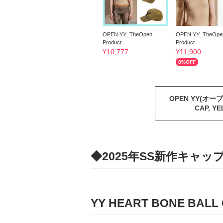
OPEN YY_TheOpen
OPEN YY_TheOpe
Product
Product
¥
10,777
¥
11,900
8
%OFF
OPEN YY(オー
CAP, 
◆2025年SS新作キャ
YY HEART BONE BALL