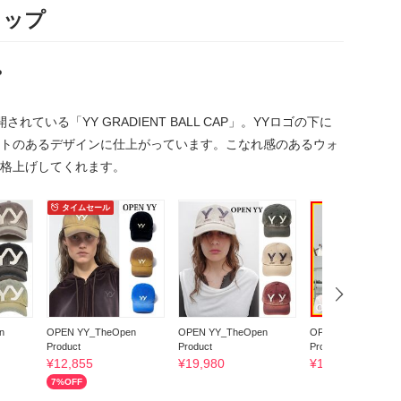
ャップ
P
ている「YY GRADIENT BALL CAP」。YYロゴの下に
トのあるデザインに仕上がっています。こなれ感のあるウォ
格上げしてくれます。
タイムセール
n
OPEN YY_TheOpen
OPEN YY_TheOpen
OPEN YY_TheOpen
Product
Product
Product
¥
12,855
¥
19,980
¥
12,170
7
%OFF