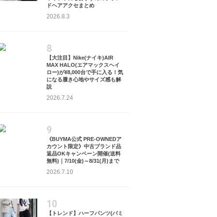
OPEN YY_TheOpen
OPEN YY_TheOpen
OPEN YY_TheOpen
ドヘアアクセまとめ
Product
Product
Product
2026.8.3
¥
27,000
¥
10,507
¥
12,700
53
%OFF
8
%OFF
8
【大注目】Nike(ナイキ)AIR
MAX HALO(エアマックスヘイ
ロー)が¥8,000台で手に入る！気
になる履き心地やサイズ感も解
説
2026.7.24
9
《BUYMA公式 PRE-OWNEDア
カウント限定》中古ブランド品
返品OKキャンペーン開催(送料
無料)｜7/10(金)～8/31(月)まで
2026.7.10
10
【トレンド】ハーフパンツ(バミ