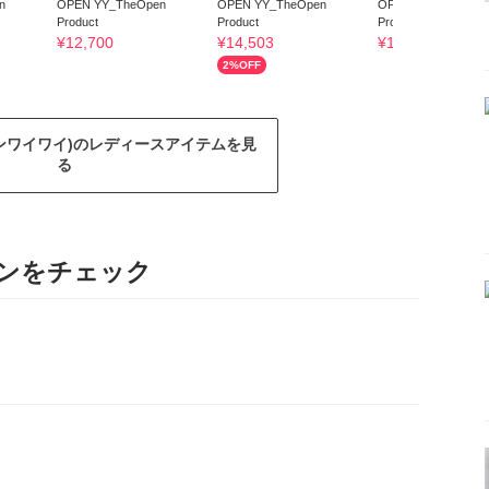
n
OPEN YY_TheOpen
OPEN YY_TheOpen
OPEN YY_TheOpen
Product
Product
Product
¥
12,700
¥
14,503
¥
10,777
2
%OFF
ープンワイワイ)のレディースアイテムを見
る
ンをチェック