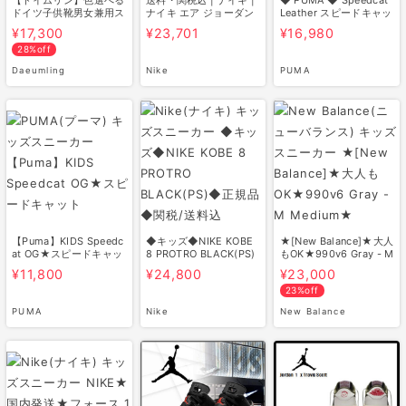
ドイツ子供靴男女兼用ス
ナイキ エア ジョーダン
Leather スピードキャッ
ニーカ…
4 …
ト キッ…
¥17,300
¥23,701
¥16,980
28%off
Daeumling
Nike
PUMA
【Puma】KIDS Speedc
◆キッズ◆NIKE KOBE
★[New Balance]★大人
at OG★スピードキャッ
8 PROTRO BLACK(PS)
もOK★990v6 Gray - M
ト
◆正規品◆関…
Medium★
¥11,800
¥24,800
¥23,000
23%off
PUMA
Nike
New Balance