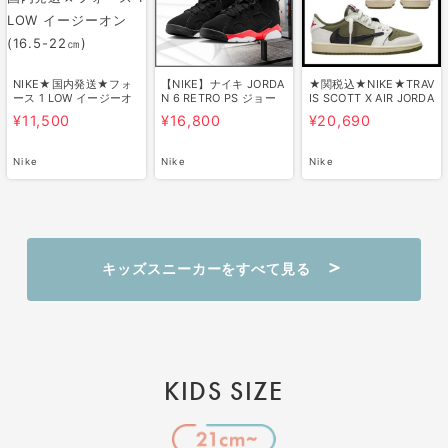
NIKE★国内発送★フォ
【NIKE】ナイキ JORDA
★関税込★NIKE★TRAV
ース 1 LOW イージーオ
N 6 RETRO PS ジョー
IS SCOTT X AIR JORDA
ン (16.5-…
ダン 6 レト…
N 1(PS)★1…
¥11,500
¥16,800
¥20,690
Nike
Nike
Nike
キッズスニーカーをすべて見る
KIDS SIZE