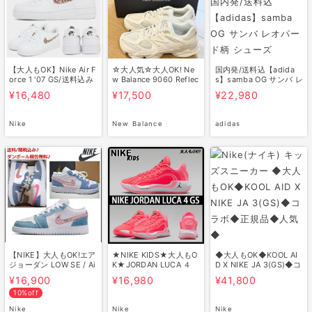
【大人もOK】Nike Air F
☆大人気☆大人OK! Ne
国内発/送料込【adida
orce 1 '07 GS/送料込み
w Balance 9060 Reflec
s】samba OG サンバ レ
tion
オパード…
¥16,480
¥17,500
¥22,980
Nike
New Balance
adidas
【NIKE】大人もOK!エア
★NIKE KIDS★大人もO
◆大人もOK◆KOOL AI
ジョーダン LOW SE / Ai
K★JORDAN LUCA ４
D X NIKE JA 3(GS)◆コ
r Jord…
"HCHERK…
ラボ◆正規…
¥16,900
¥16,980
¥41,800
10%off
Nike
Nike
Nike