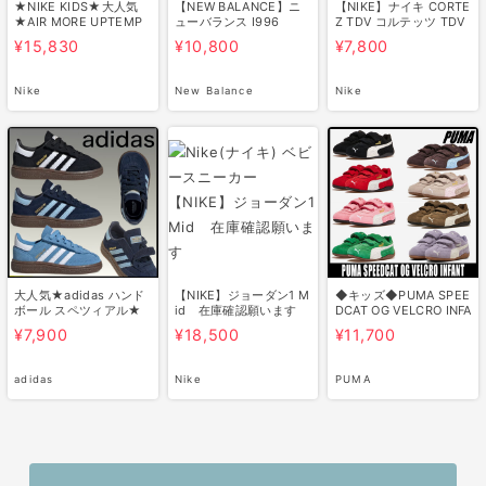
★NIKE KIDS★大人気
【NEW BALANCE】ニ
【NIKE】ナイキ CORTE
★AIR MORE UPTEMP
ューバランス I996
Z TDV コルテッツ TDV
O★追跡付
¥15,830
¥10,800
¥7,800
Nike
New Balance
Nike
大人気★adidas ハンド
【NIKE】ジョーダン1 M
◆キッズ◆PUMA SPEE
ボール スペツィアル★
id 在庫確認願います
DCAT OG VELCRO INFA
ベビー …
NT◆正規品◆…
¥7,900
¥18,500
¥11,700
adidas
Nike
PUMA