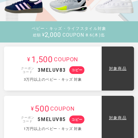
ベビー・キッズ・ライフスタイル対象
2,000
COUPON
¥
8.6(木)迄
総額
1,500
¥
COUPON
クーポン
対象商品
3MELUV83
コピー
コード
3万円以上のベビー・キッズ 対象
500
¥
COUPON
クーポン
対象商品
5MELUV85
コピー
コード
1万円以上のベビー・キッズ 対象