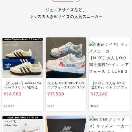
ジュニアサイズなど、
キッズの大きめサイズの人気スニーカー
【大人もOK】adidas Sa
大人もOK! ★Nike★ GS
【NIKE】大人もOK! 関
mba OG サンバ送料込
エアフォース1 LV8 3 "O
送無料/ナイキ エア フォ
★関税なし
n…
ース １…
¥14,980
¥17,580
¥17,240
adidas
Nike
Nike