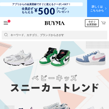
アプリからの会員登録ですぐに使えるクーポンGET！
詳しくは
500
¥
全員必ず
クーポン
こちらから
プレゼント
もらえる
今すぐ
会員登録!