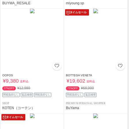
BUYMA_RESALE
miyoung.sp
タイムセール
OOFOS
BOTTEGA VENETA
¥9,380
¥19,602
送料込
送料込
¥12,980
¥68,000
27%OFF
71%OFF
関税負担なし
返品補償
関税負担なし
関税負担なし
返品補償
SHOP
PREMIUM PERSONAL SHOPPER
KOTEN（コーテン）
BuYama
タイムセール