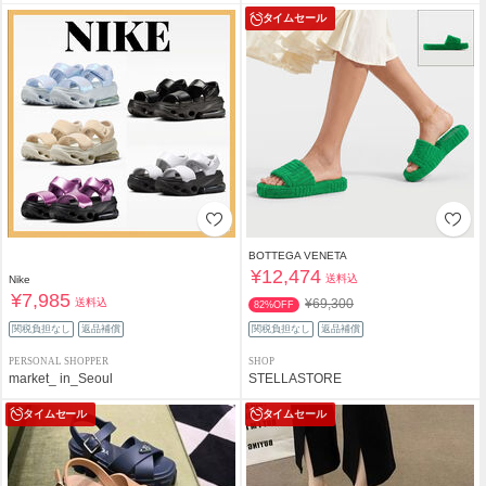
タイムセール
BOTTEGA VENETA
¥12,474
送料込
Nike
¥7,985
送料込
¥69,300
82%OFF
関税負担なし
返品補償
関税負担なし
返品補償
PERSONAL SHOPPER
SHOP
market_ in_Seoul
STELLASTORE
タイムセール
タイムセール