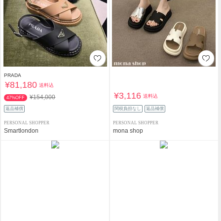
PRADA
¥81,180
送料込
¥3,116
送料込
¥154,000
47%OFF
返品補償
関税負担なし
返品補償
PERSONAL SHOPPER
PERSONAL SHOPPER
Smartlondon
mona shop