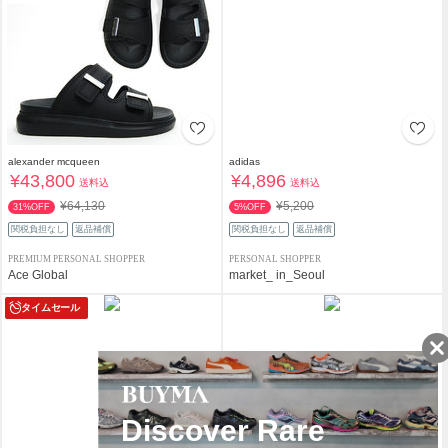
alexander mcqueen
adidas
¥43,800
¥4,896
送料込
送料込
¥64,130
¥5,200
31%OFF
5%OFF
関税負担なし
返品補償
関税負担なし
返品補償
PREMIUM PERSONAL SHOPPER
PERSONAL SHOPPER
Ace Global
market_ in_Seoul
タイムセール