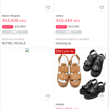
Maison Margiela
adidas
¥24,638
¥10,444
送料込
送料込
¥31,800
¥12,900
22%OFF
19%OFF
関税負担なし
返品補償
関税負担なし
返品補償
PERSONAL SHOPPER
PREMIUM PERSONAL SHOPPER
BUYMA_RESALE
miyoung.sp
タイムセール
PRADA