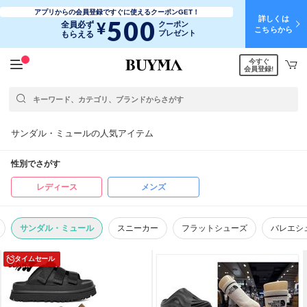
アプリからの会員登録ですぐに使えるクーポンGET！
詳しくは
500
¥
全員必ず
クーポン
こちらから
プレゼント
もらえる
今すぐ
会員登録!
サンダル・ミュールの人気アイテム
性別でさがす
レディース
メンズ
サンダル・ミュール
スニーカー
フラットシューズ
バレエシ
タイムセール