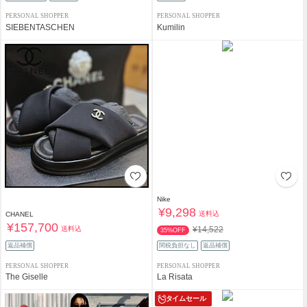
PERSONAL SHOPPER
PERSONAL SHOPPER
SIEBENTASCHEN
Kumilin
Nike
¥9,298
送料込
CHANEL
¥157,700
送料込
¥14,522
35%OFF
返品補償
関税負担なし
返品補償
PERSONAL SHOPPER
PERSONAL SHOPPER
The Giselle
La Risata
タイムセール