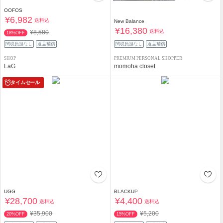
OOFOS
¥6,982
送料込
New Balance
¥16,380
送料込
¥8,580
18%OFF
関税負担なし
返品補償
関税負担なし
返品補償
SHOP
PREMIUM PERSONAL SHOPPER
LaG
momoha closet
タイムセール
UGG
BLACKUP
¥28,700
¥4,400
送料込
送料込
¥35,900
¥5,200
20%OFF
15%OFF