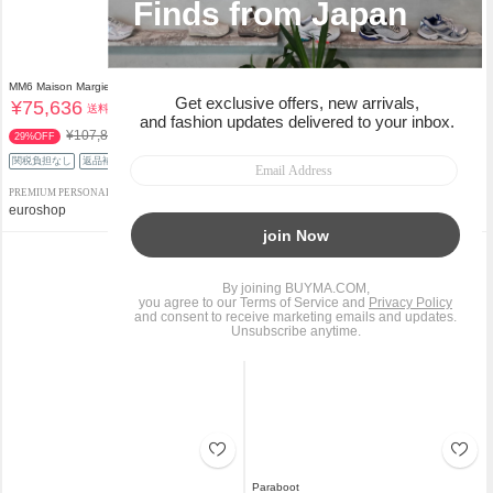
MM6 Maison Margiela
adidas
¥75,636
¥12,354
送料込
送料込
¥107,800
¥13,890
29%OFF
11%OFF
関税負担なし
返品補償
関税負担なし
関税負担なし
返品補償
PREMIUM PERSONAL SHOPPER
PERSONAL SHOPPER
euroshop
La Risata
Paraboot