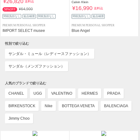
¥26,820
送料込
Calvin Klein
¥16,990
送料込
¥64,900
58%OFF
関税負担なし
返品補償
関税負担なし
関税負担なし
返品補償
PREMIUM PERSONAL SHOPPER
PREMIUM PERSONAL SHOPPER
IMPORT SELECT musee
Blue Angel
性別で絞り込む
サンダル・ミュール（レディースファッション）
サンダル（メンズファッション）
人気のブランドで絞り込む
CHANEL
UGG
VALENTINO
HERMES
PRADA
BIRKENSTOCK
Nike
BOTTEGA VENETA
BALENCIAGA
Jimmy Choo