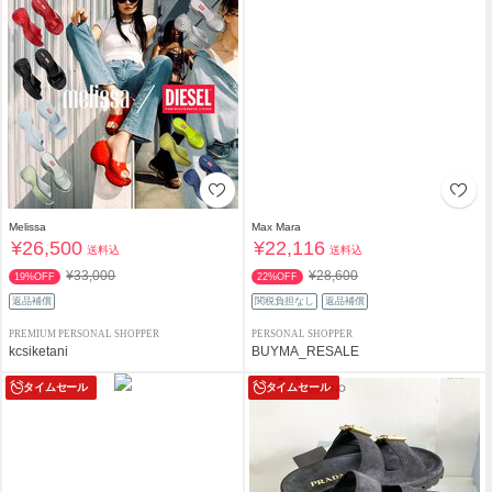
Melissa
Max Mara
¥26,500
¥22,116
送料込
送料込
¥33,000
¥28,600
19%OFF
22%OFF
返品補償
関税負担なし
返品補償
PREMIUM PERSONAL SHOPPER
PERSONAL SHOPPER
kcsiketani
BUYMA_RESALE
タイムセール
タイムセール