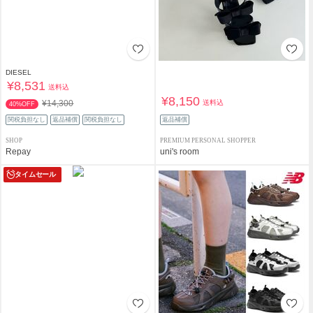
DIESEL
¥8,531
送料込
¥8,150
送料込
¥14,300
40%OFF
関税負担なし
返品補償
関税負担なし
返品補償
SHOP
PREMIUM PERSONAL SHOPPER
Repay
uni's room
タイムセール