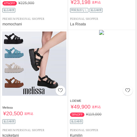
¥23,198
送料込
¥225,900
47%OFF
返品補償
関税負担なし
返品補償
PREMIUM PERSONAL SHOPPER
PERSONAL SHOPPER
momochani
La Risata
LOEWE
¥49,900
送料込
Melissa
¥20,500
送料込
¥119,000
58%OFF
返品補償
返品補償
PREMIUM PERSONAL SHOPPER
PERSONAL SHOPPER
kcsiketani
Kumilin