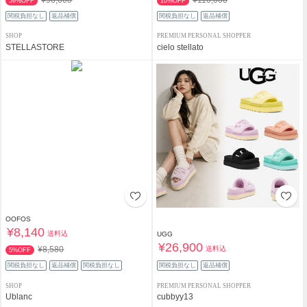
59%OFF
10%OFF
関税負担なし
返品補償
関税負担なし
返品補償
SHOP
PREMIUM PERSONAL SHOPPER
STELLASTORE
cielo stellato
OOFOS
¥8,140
送料込
UGG
¥26,900
送料込
¥8,580
5%OFF
関税負担なし
返品補償
関税負担なし
関税負担なし
返品補償
SHOP
PREMIUM PERSONAL SHOPPER
Ublanc
cubbyy13