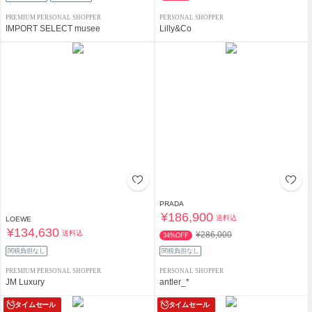
PREMIUM PERSONAL SHOPPER
PERSONAL SHOPPER
IMPORT SELECT musee
Lilly&Co
PRADA
¥186,900
送料込
LOEWE
¥134,630
送料込
¥286,000
34%OFF
関税負担なし
関税負担なし
PREMIUM PERSONAL SHOPPER
PERSONAL SHOPPER
JM Luxury
antler_*
タイムセール
タイムセール