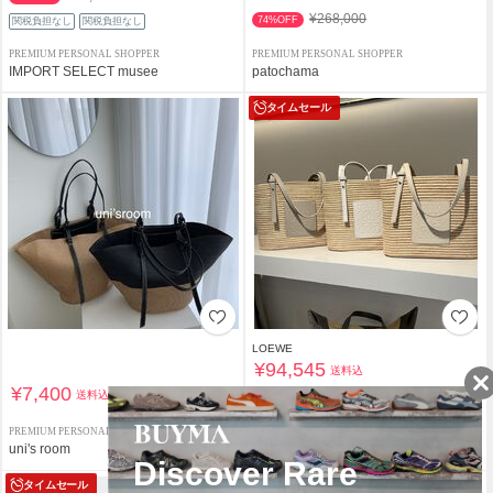
¥268,000
74%OFF
関税負担なし
関税負担なし
PREMIUM PERSONAL SHOPPER
PREMIUM PERSONAL SHOPPER
IMPORT SELECT musee
patochama
タイムセール
LOEWE
¥94,545
送料込
¥7,400
送料込
¥137,500
31%OFF
PREMIUM PERSONAL SHOPPER
PERSONAL SHOPPER
uni's room
Kumilin
タイムセール