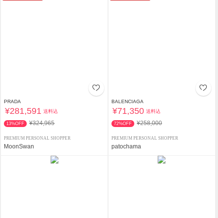
PRADA
BALENCIAGA
¥281,591
¥71,350
送料込
送料込
¥324,965
¥258,000
13%OFF
72%OFF
PREMIUM PERSONAL SHOPPER
PREMIUM PERSONAL SHOPPER
MoonSwan
patochama