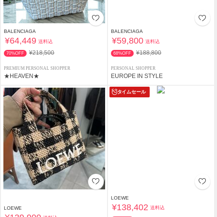
BALENCIAGA
BALENCIAGA
¥64,449
¥59,800
送料込
送料込
¥218,500
¥188,800
70%OFF
68%OFF
PREMIUM PERSONAL SHOPPER
PERSONAL SHOPPER
★HEAVEN★
EUROPE IN STYLE
タイムセール
LOEWE
¥138,402
送料込
LOEWE