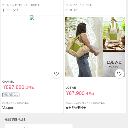
PREMIUM PERSONAL SHOPPER
PERSONAL SHOPPER
ドーーン！
rosa_rot
CHANEL
¥897,880
送料込
LOEWE
¥67,900
送料込
関税負担なし
PERSONAL SHOPPER
PREMIUM PERSONAL SHOPPER
Vesper.
★HEAVEN★
性別で絞り込む