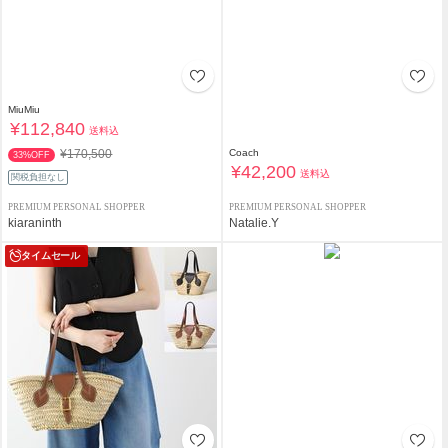
MiuMiu
¥112,840
送料込
¥170,500
Coach
33%OFF
¥42,200
送料込
関税負担なし
PREMIUM PERSONAL SHOPPER
PREMIUM PERSONAL SHOPPER
kiaraninth
Natalie.Y
タイムセール