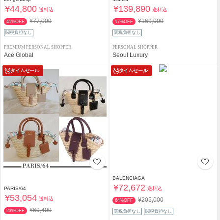
¥44,800
¥139,890
送料込
送料込
¥77,000
¥169,000
41%OFF
17%OFF
関税負担なし
関税負担なし
PREMIUM PERSONAL SHOPPER
PERSONAL SHOPPER
Ace Global
Seoul Luxury
タイムセール
タイムセール
BALENCIAGA
¥72,672
送料込
PARIS/64
¥53,054
送料込
¥205,000
64%OFF
¥69,400
23%OFF
関税負担なし
関税負担なし