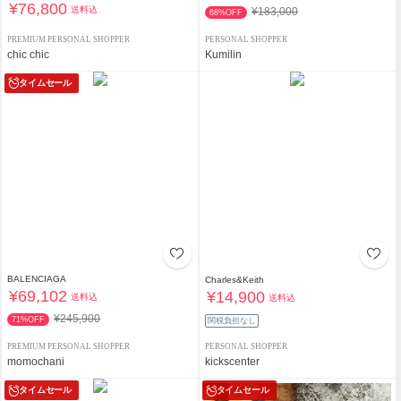
¥76,800
送料込
¥183,000
68%OFF
PREMIUM PERSONAL SHOPPER
PERSONAL SHOPPER
chic chic
Kumilin
タイムセール
BALENCIAGA
Charles&Keith
¥69,102
¥14,900
送料込
送料込
¥245,900
71%OFF
関税負担なし
PREMIUM PERSONAL SHOPPER
PERSONAL SHOPPER
momochani
kickscenter
タイムセール
タイムセール