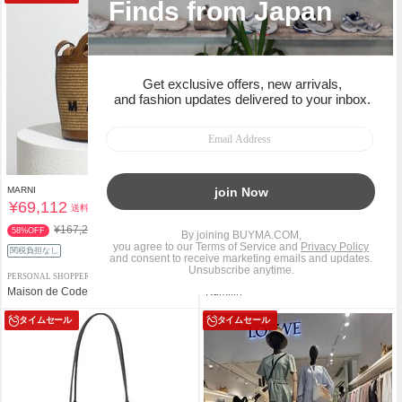
MARNI
¥69,112
送料込
BALENCIAGA
¥69,000
送料込
¥167,200
58%OFF
¥205,000
66%OFF
関税負担なし
PERSONAL SHOPPER
PERSONAL SHOPPER
Maison de Code
Kumilin
タイムセール
タイムセール