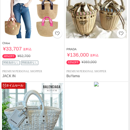
Chloe
¥33,707
送料込
PRADA
¥136,000
送料込
¥62,700
46%OFF
¥369,000
63%OFF
関税負担なし
関税負担なし
PREMIUM PERSONAL SHOPPER
PREMIUM PERSONAL SHOPPER
JACK IN
BuYama
タイムセール