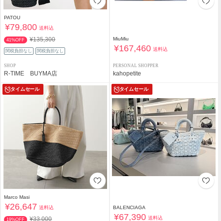
PATOU
¥79,800
送料込
¥135,300
MiuMiu
41%OFF
¥167,460
送料込
関税負担なし
関税負担なし
SHOP
PERSONAL SHOPPER
R-TIME BUYMA店
kahopetite
タイムセール
タイムセール
Marco Masi
¥26,647
送料込
BALENCIAGA
¥67,390
送料込
¥33,000
19%OFF