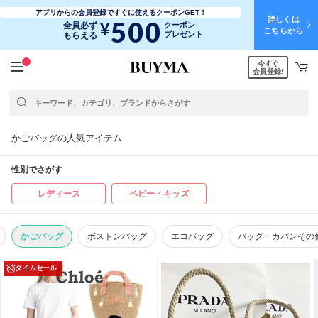
アプリからの会員登録ですぐに使えるクーポンGET！
詳しくは
500
¥
全員必ず
クーポン
こちらから
プレゼント
もらえる
今すぐ
会員登録!
かごバッグの人気アイテム
性別でさがす
レディース
ベビー・キッズ
かごバッグ
ボストンバッグ
エコバッグ
バッグ・カバンその
タイムセール