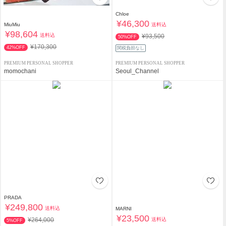
Chloe
¥46,300
送料込
MiuMiu
¥98,604
送料込
¥93,500
50%OFF
¥170,300
42%OFF
関税負担なし
PREMIUM PERSONAL SHOPPER
PREMIUM PERSONAL SHOPPER
momochani
Seoul_Channel
PRADA
¥249,800
送料込
MARNI
¥23,500
送料込
¥264,000
5%OFF