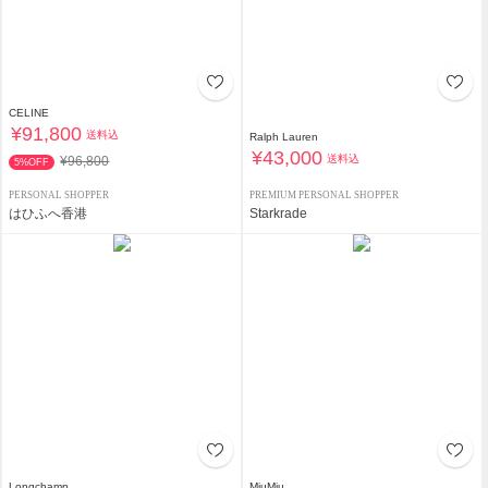
CELINE
¥91,800
送料込
Ralph Lauren
¥43,000
送料込
¥96,800
5%OFF
PERSONAL SHOPPER
PREMIUM PERSONAL SHOPPER
はひふへ香港
Starkrade
Longchamp
MiuMiu