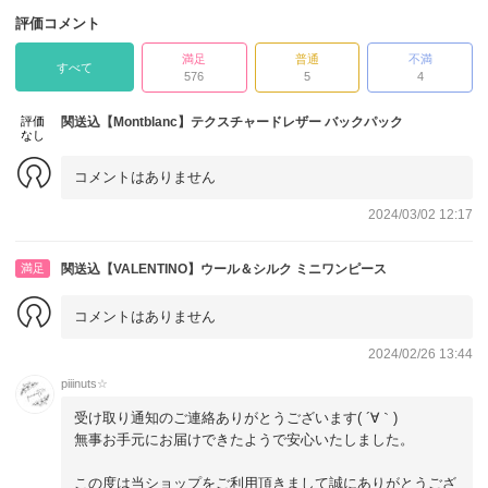
評価コメント
満足
普通
不満
すべて
576
5
4
評価
関送込【Montblanc】テクスチャードレザー バックパック
なし
コメントはありません
2024/03/02 12:17
満足
関送込【VALENTINO】ウール＆シルク ミニワンピース
コメントはありません
2024/02/26 13:44
piiinuts☆
受け取り通知のご連絡ありがとうございます( ´∀｀)
無事お手元にお届けできたようで安心いたしました。
この度は当ショップをご利用頂きまして誠にありがとうござ