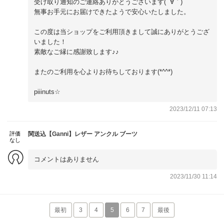
受け取り通知のご連絡ありがとうございます( ´∀｀)
無事お手元にお届けできたようで安心いたしました。
この度は当ショップをご利用頂きまして誠にありがとうござ
いました！
素敵なご縁に感謝致します♪♪
またのご利用を心よりお待ちしております(*^^*)
piiinuts☆
2023/12/11 07:13
評価
関送込【Ganni】レザー アンクル ブーツ
なし
コメントはありません
2023/11/30 11:14
最初
3
4
5
6
7
最後