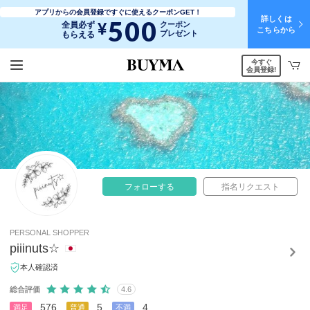
アプリからの会員登録ですぐに使えるクーポンGET！
詳しくは
500
¥
全員必ず
クーポン
こちらから
プレゼント
もらえる
今すぐ
会員登録!
フォローする
指名リクエスト
PERSONAL SHOPPER
piiinuts☆
本人確認済
総合評価
4.6
576
5
4
満足
普通
不満