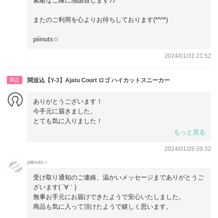
素敵なご縁に感謝致します♪♪
またのご利用を心よりお待ちしております(*^^*)
piiinuts☆
2024/01/31 21:52
満足
関送込【Y-3】Ajatu Court ロゴ ハイカットスニーカー
ありがとうございます！
今手元に届きました。
とても気に入りました！
親切な対応もありがとうございます。
もっと見る
2024/01/28 09:32
piiinuts☆
受け取り通知のご連絡、温かいメッセージまでありがとうご
ざいます( ´∀｀)
無事お手元にお届けできたようで安心いたしました。
商品も気に入って頂けたようで嬉しく思います。