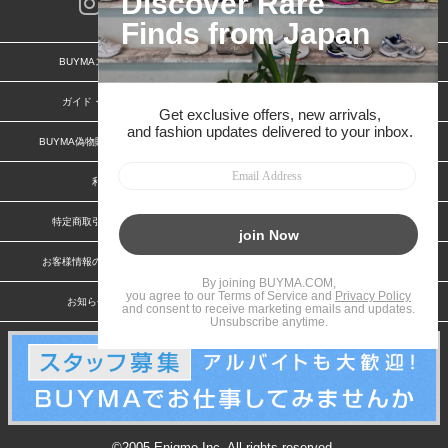
BUYMAスタートガイド
安心への取り組み
ガイド・お問い合わせ
かんたん購入ガイド
BUYMA偽物販売防止の取り組み
BUYMA CARD
利用規約
プライバシー
特定商取引法に関する表記
特定商取引法に関する表記(出品者)
お客様情報の外部送信について
脆弱性報告
お知らせ(PCサイト)
会社案内
©2005 Enigmo Inc. All rights reserved.