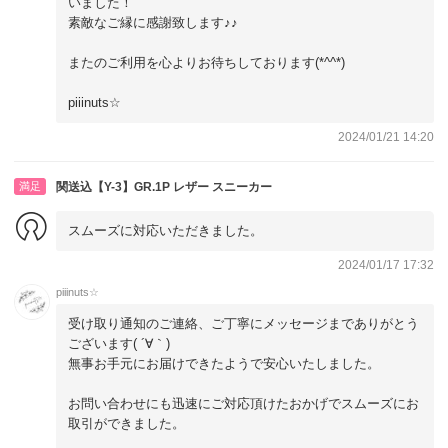
いました！
素敵なご縁に感謝致します♪♪
またのご利用を心よりお待ちしております(*^^*)
piiinuts☆
2024/01/21 14:20
満足
関送込【Y-3】GR.1P レザー スニーカー
スムーズに対応いただきました。
2024/01/17 17:32
piiinuts☆
受け取り通知のご連絡、ご丁寧にメッセージまでありがとう
ございます( ´∀｀)
無事お手元にお届けできたようで安心いたしました。
お問い合わせにも迅速にご対応頂けたおかげでスムーズにお
取引ができました。