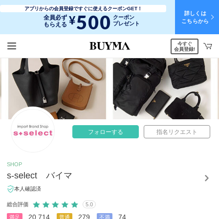
アプリからの会員登録ですぐに使えるクーポンGET！
詳しくは
500
¥
全員必ず
クーポン
こちらから
プレゼント
もらえる
今すぐ
会員登録!
フォローする
指名リクエスト
SHOP
s-select バイマ
本人確認済
総合評価
5.0
20,714
279
74
満足
普通
不満