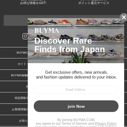
お得な情報をGET!
ポイント還元サービス
ページトップへ
BUYMAスタートガイド
安心への取り組み
ガイド・お問い合わせ
かんたん購入ガイド
BUYMA偽物販売防止の取り組み
BUYMA CARD
利用規約
プライバシー
特定商取引法に関する表記
特定商取引法に関する表記(ショップ)
お客様情報の外部送信について
脆弱性報告
お知らせ(PCサイト)
会社案内