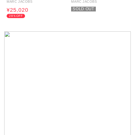
MARC JACOBS
MARC JACOBS
SOLD OUT
¥25,020
28％OFF