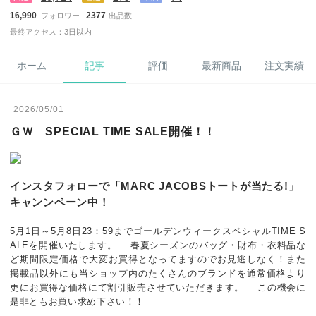
16,990
2377
フォロワー
出品数
最終アクセス：3日以内
ホーム
記事
評価
最新商品
注文実績
2026/05/01
ＧＷ SPECIAL TIME SALE開催！！
インスタフォローで「MARC JACOBSトートが当たる!」
キャンンペーン中！
5月1日～5月8日23：59までゴールデンウィークスペシャルTIME S
ALEを開催いたします。 春夏シーズンのバッグ・財布・衣料品な
ど期間限定価格で大変お買得となってますのでお見逃しなく！また
掲載品以外にも当ショップ内のたくさんのブランドを通常価格より
更にお買得な価格にて割引販売させていただきます。 この機会に
是非ともお買い求め下さい！！