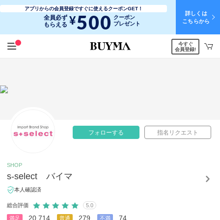
アプリからの会員登録ですぐに使えるクーポンGET！
詳しくは
500
¥
全員必ず
クーポン
こちらから
プレゼント
もらえる
今すぐ
会員登録!
フォローする
指名リクエスト
SHOP
s-select バイマ
本人確認済
総合評価
5.0
20,714
279
74
満足
普通
不満