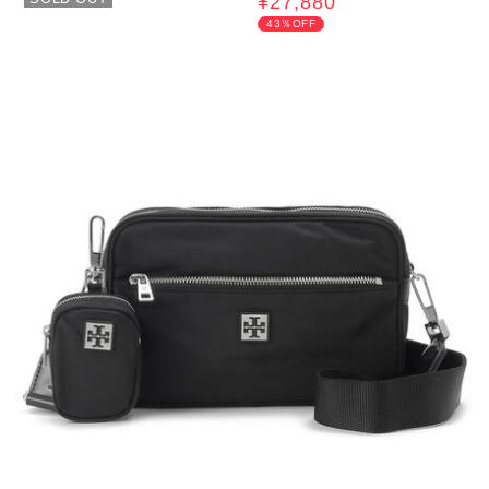
¥27,880
43％OFF