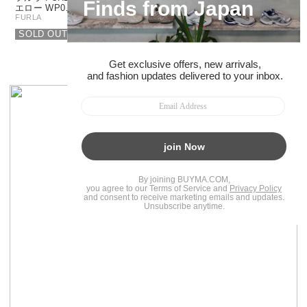
エロー WP0…
P00304 ARE…
FURLA
FURLA
SOLD OUT
¥11,060
61％OFF