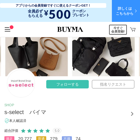
アプリからの会員登録ですぐに使えるクーポンGET！
詳しくは
500
¥
全員必ず
クーポン
こちらから
プレゼント
もらえる
今すぐ
会員登録!
フォローする
指名リクエスト
SHOP
s-select バイマ
本人確認済
総合評価
5.0
20,727
279
74
満足
普通
不満