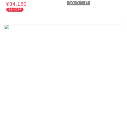
SOLD OUT
¥34,160
42％OFF