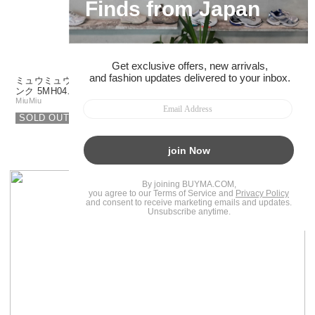
タイムセール
ミュウミュウ 三つ折り財布 ピ
MIU MIU ミュウミュウ 長財布
ンク 5MH04…
ブラック 5…
MiuMiu
MiuMiu
SOLD OUT
¥118,560
16％OFF