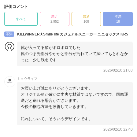
評価コメント
満足
普通
不満
すべて
2,952
108
18
不満
KILLWINNER★Smile life カジュアルスニーカー ユニセックス KR5
靴が入ってる箱がボロボロでした
靴のつま先部分やかかと部分が汚れていて拭いてもとれなか
った 少し残念です
2026/02/10 21:08
ミョウライフ
お買い上げ誠にありがとうございます。
オリジナル箱が確かに丈夫な材質ではないですので、国際運
送だと崩れる場合がございます。
今後の梱包方法を改善していきます。
汚れについて、そういうデザインです。
2026/02/10 22:40