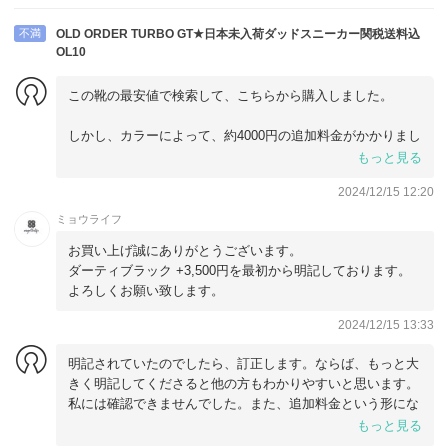
不満
OLD ORDER TURBO GT★日本未入荷ダッドスニーカー関税送料込
OL10
この靴の最安値で検索して、こちらから購入しました。
しかし、カラーによって、約4000円の追加料金がかかりまし
た。一旦、明記されている最安値の金額で支払い、その後、
もっと見る
カラーによって、、と追加料金4000円を支払いました。
2024/12/15 12:20
最初から、そのカラーを選んだら4000円追加の金額になると
ミョウライフ
いうように金額を設定して欲しかったです。
お買い上げ誠にありがとうございます。
または、○○カラーは4000円追加になりますと、大きく明記
ダーティブラック +3,500円を最初から明記しております。
するべきだと思います。
よろしくお願い致します。
結局、最安値だったわけではないです。
2024/12/15 13:33
商品はちゃんとしていまして、発送も早く、梱包も丁寧で、
明記されていたのでしたら、訂正します。ならば、もっと大
その他は完璧です。
きく明記してくださると他の方もわかりやすいと思います。
私には確認できませんでした。また、追加料金という形にな
ると、手数料安心保証など、そちらは3500円アップと言われ
もっと見る
ていますが、支払う側はさらに約500アップ円になります。