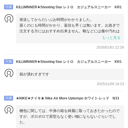
不満
KILLWINNER★Shooting Star レトロ カジュアルスニーカー KR1
発送してからだいぶお時間がかかりました。
届くのにも時間がかかり、返信も早くは無います。お急ぎで
注文する方にはおすすめ出来ません。靴などには傷や汚れは
無かったですが、箱は綺麗な状態ではなかったです。ありが
もっと見る
とうございました。
2026/01/01 22:28
不満
KILLWINNER★Shooting Star レトロ カジュアルスニーカー KR1
箱が潰れすぎです
2025/11/09 19:23
不満
★NIKE★ナイキ★ Nike Air More Uptempo ホワイト-レッド N33
梱包に関しては、中身の箱を綺麗に取っておきたかったので
すが、ボロボロで原型もなく使い物にならないぐらいでし
た。