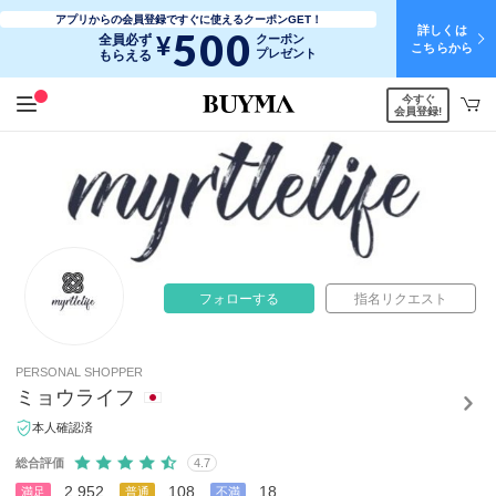
アプリからの会員登録ですぐに使えるクーポンGET！
詳しくは
500
¥
全員必ず
クーポン
こちらから
プレゼント
もらえる
今すぐ
会員登録!
フォローする
指名リクエスト
PERSONAL SHOPPER
ミョウライフ
本人確認済
総合評価
4.7
2,952
108
18
満足
普通
不満