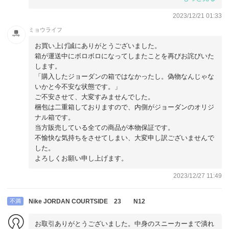
海外からの輸入発送、購入箱ではないと最初からわかってい
2023/12/21 01:33
れば購入しませんでした。
ミョウライフ
やりとりはさせて頂き丁寧な所もあったので、商品が届き非
お買い上げ誠にありがとうございました。
常に残念でした。二度と此方では購入しません
箱が運送中にボロボロになってしまたことを再びお詫びいた
します。
「購入したジョーダンの箱ではなかったし。偽物なんじゃな
いかと今不安な状態です。」
ご不安させて、大変すみませんでした。
梱包は二重箱しておりますので、内側がジョーダンのオリジ
ナル箱です。
当方販売している全ての商品が本物保証です。
不愉快な気持ちをさせてしまい、大変申し訳ございませんで
した。
よろしくお願い申し上げます。
2023/12/27 11:49
不満
Nike JORDAN COURTSIDE 23 N12
お取引ありがとうございました。中身のスニーカーまで潰れ