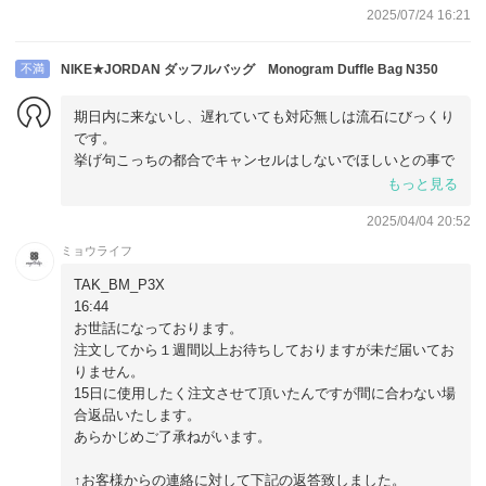
2025/07/24 16:21
不満
NIKE★JORDAN ダッフルバッグ Monogram Duffle Bag N350
期日内に来ないし、遅れていても対応無しは流石にびっくり
です。
挙げ句こっちの都合でキャンセルはしないでほしいとの事で
かなり不満足です。
もっと見る
2025/04/04 20:52
ミョウライフ
TAK_BM_P3X
16:44
お世話になっております。
注文してから１週間以上お待ちしておりますが未だ届いてお
りません。
15日に使用したく注文させて頂いたんですが間に合わない場
合返品いたします。
あらかじめご了承ねがいます。
↑お客様からの連絡に対して下記の返答致しました。