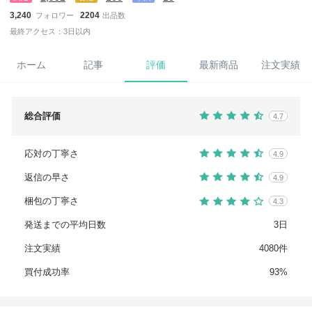
3,240
2204
フォロワー
出品数
最終アクセス：3日以内
ホーム
記事
評価
最新商品
注文実績
総合評価
4.7
応対の丁寧さ
4.9
返信の早さ
4.9
梱包の丁寧さ
4.3
発送までの平均日数
3日
注文実績
4080件
買付成功率
93%