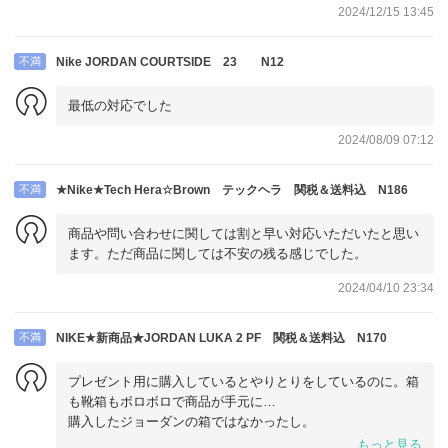
2024/12/15 13:45
カード決算2回、手数料2回分、安心保証2回分となり、せめ
て、1回で支払いになると購入者は手間とお金がかかりませ
ん。商品はちゃんとしたもので、お手配も最速の出品者様な
不満
Nike JORDAN COURTSIDE 23 N12
ので、これからに期待いたします。ありがとうございまし
た。
最低の対応でした
2024/08/09 07:12
不満
★Nike★Tech Hera☆Brown テックヘラ 関税＆送料込 N186
商品や問い合わせに関しては割と早い対応いただいたと思い
ます。ただ商品に関しては不安の残る感じでした。
2024/04/10 23:34
不満
NIKE★新商品★JORDAN LUKA 2 PF 関税＆送料込 N170
プレゼント用に購入しているとやりとりをしているのに。箱
も靴箱もボロボロで商品が手元に…
購入したジョーダンの箱ではなかったし。
偽物なんじゃないかと今不安な状態です。
もっと見る