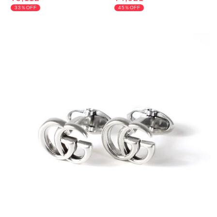
33％OFF
45％OFF