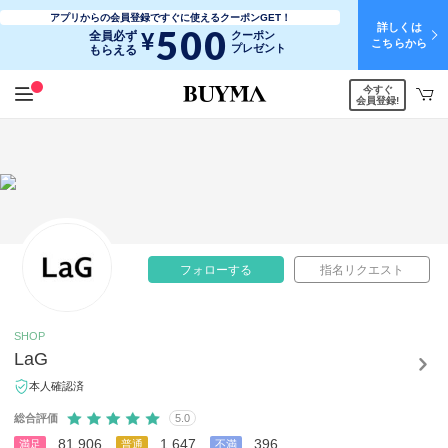
アプリからの会員登録ですぐに使えるクーポンGET！
詳しくは
500
¥
全員必ず
クーポン
こちらから
プレゼント
もらえる
今すぐ
会員登録!
フォローする
指名リクエスト
SHOP
LaG
本人確認済
総合評価
5.0
81,906
1,647
396
満足
普通
不満