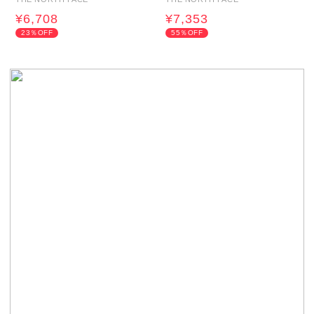
¥6,708
¥7,353
23％OFF
55％OFF